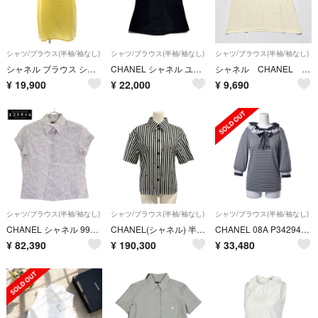
シャツ/ブラウス(半袖/袖なし)
シャツ/ブラウス(半袖/袖なし)
シャツ/ブラウス(半袖/袖なし)
シャネル ブラウス シャツ ノースリーブ 絹 シルク 38 黄色 イエロー
CHANEL シャネル ユニフォーム ブラウス シャツ 34
シャネル CHANEL ノースリーブトップス カットソー シルク100% 38
¥
19,900
¥
22,000
¥
9,690
シャツ/ブラウス(半袖/袖なし)
シャツ/ブラウス(半袖/袖なし)
シャツ/ブラウス(半袖/袖なし)
CHANEL シャネル 99P P12855V07194 ロゴプリント ラミー 半袖ブラウス 40
CHANEL(シャネル) 半袖シャツブラウス サイズ34 S レディース美品 - P76220 白×黒 2024年/ココマーク/ストライプ/ラインストーン コットン
CHANEL 08A P34294 コットン ボーダー フリル カットソー
¥
82,390
¥
190,300
¥
33,480