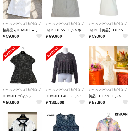
シャツ/ブラウス(半袖/袖なし)
シャツ/ブラウス(半袖/袖なし)
シャツ/ブラウス(半袖/袖なし)
極美品★CHANEL★ラパウザ★プリーツ★ノースリーブ ブラウス
Cg19 CHANEL シャネル 1999年 ココマーク 半袖 ストライプシャツ サイズ38 グレー ホワイト コットン100％ レディースu02t
Cg19 【美品】 CHANEL シャネル フリルネック ノースリーブシャツ バックボタン サイズ34 ホワイト系 コットン100％ レディースk02i
¥
59,800
¥
99,800
¥
59,900
シャツ/ブラウス(半袖/袖なし)
シャツ/ブラウス(半袖/袖なし)
シャツ/ブラウス(半袖/袖なし)
CHANEL ヴィンテージ ココマーク バタフライ ココボタン ブラウス シャツ
CHANEL P43989 ツイード グリポワボタン ブラウス
美品 CHANEL シャネル フラワー レース 半袖 ジャケット ホワイト
¥
90,000
¥
130,500
¥
87,800