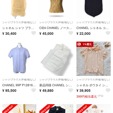
シャツ/ブラウス(半袖/袖なし)
シャツ/ブラウス(半袖/袖なし)
シャツ/ブラウス(半袖/袖なし)
シャネル シャツ ブラウス ノースリーブ 絹 シルク 34 ベージュ
Cf24 CHANEL ノースリーブカットソー シルクブラウス 総柄 38サイズ マルチカラー シルク100％ レディース 女性用ta2
CHANEL シャネル ココマーク ノースリーブ シャツ ブラウス 38
¥
30,400
¥
45,000
¥
22,000
1%還元
シャツ/ブラウス(半袖/袖なし)
シャツ/ブラウス(半袖/袖なし)
シャツ/ブラウス(半袖/袖なし)
CHANEL 99P P12816V07328 ココマーク 刺繍 レーヨン 半袖 シャツ
新品同様 CHANEL シャネル トップス ピンタック フロント ノースリーブ シャツ ブラウス ホワイト サイズ36 コットン
シャネル ボウタイ シアーブラウス ピーチベージュ CCロゴ金具 ココマーク
¥
95,500
¥
49,880
¥
39,905
(1%)
399円相当還元