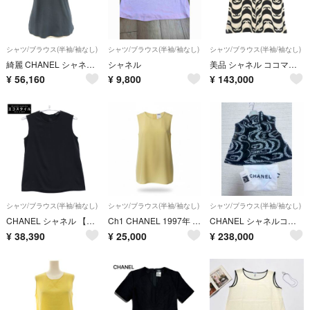
シャツ/ブラウス(半袖/袖なし)
シャツ/ブラウス(半袖/袖なし)
シャツ/ブラウス(半袖/袖なし)
綺麗 CHANEL シャネル ココマーク フリンジ ビジュー カットソー 38 Vネック トップス 半袖シャツ コットン ブラック レディース【中古】
シャネル
美品 シャネル ココマーク ウェーブ P70211 シルク サイズ36 アイボリー ブラック 半袖シャツ 1488【中古】CHANEL
¥
56,160
¥
9,800
¥
143,000
シャツ/ブラウス(半袖/袖なし)
シャツ/ブラウス(半袖/袖なし)
シャツ/ブラウス(半袖/袖なし)
CHANEL シャネル 【国内正規】シルク ノースリーブ ブラウス ※サイズの表記はございません。
Ch1 CHANEL 1997年 クルーズコレクション ノースリーブシルクブラウス PO8961 38サイズ イエロー シルク100％ レディース 女性用ta2
CHANEL シャネルココビーチブラウス 黒 36
¥
38,390
¥
25,000
¥
238,000