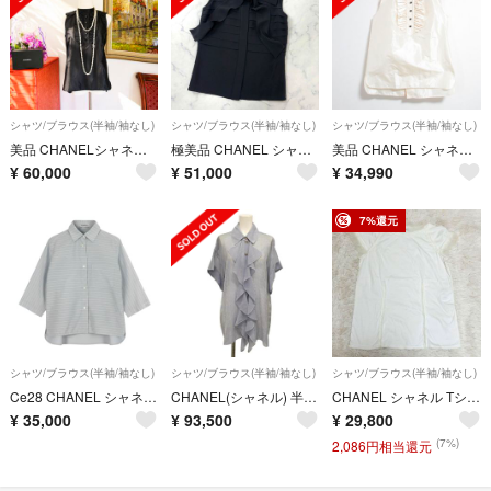
シャツ/ブラウス(半袖/袖なし)
シャツ/ブラウス(半袖/袖なし)
シャツ/ブラウス(半袖/袖なし)
美品 CHANELシャネル シルク フリルブラウス ブラック ココ ボタン
極美品 CHANEL シャネル シルク100％ リボン ブラウス ココマーク 黒
美品 CHANEL シャネル 06A シルク フリル ノースリーブブラウス P29514 サイズ34 ベージュ レディース 古着 中古 USED
¥
60,000
¥
51,000
¥
34,990
7%還元
シャツ/ブラウス(半袖/袖なし)
シャツ/ブラウス(半袖/袖なし)
シャツ/ブラウス(半袖/袖なし)
Ce28 CHANEL シャネル 2000年ss IDENTIFICATION 七分袖シャツ 袖ロゴ ボーダー柄 P14742V08220 ライトグレー ホワイト コットン100％ レディースu02t
CHANEL(シャネル) 半袖シャツブラウス サイズ38 M レディース美品 - P72681 ネイビー×白 シースルー/ストライプ/フリル シルク
CHANEL シャネル Tシャツ ブラウス フリル ココボタン 38
¥
35,000
¥
93,500
¥
29,800
(7%)
2,086円相当還元