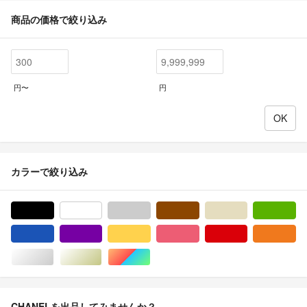
商品の価格で絞り込み
円〜
円
カラーで絞り込み
ブラック/黒色系
ホワイト/白色系
グレー/灰色系
ブラウン/茶色系
ベージュ系
グ
ブルー・ネイビー/青色系
パープル/紫色系
イエロー/黄色系
ピンク/桃色系
レッド/赤色系
オ
シルバー/銀色系
ゴールド/金色系
マルチカラー
CHANELを出品してみませんか？