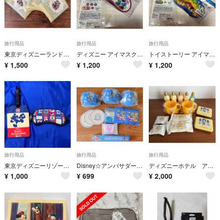
旅行用品
旅行用品
旅行用品
東京ディズニーランドホテル 宿泊者用 WASH CLOTH 5枚セット
ディズニー アイマスク 耳栓 ポーチ付き 旅行 飛行機 リラックス 快眠 ミニー
トイストーリー アイマスク 耳栓 ポーチ付き 旅行 飛行機 リラックス 快眠
¥
1,500
¥
1,200
¥
1,200
旅行用品
旅行用品
旅行用品
東京ディズニーリゾート トラベルアクセサリーズギア アイマスク
Disney☆アンバサダーホテルアメニティセット
ディズニーホテル アメニティ セット
¥
1,000
¥
699
¥
2,000