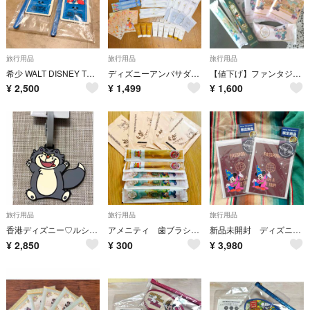
旅行用品
旅行用品
旅行用品
希少 WALT DISNEY TRAVEL CO.INC ネームタグ
ディズニーアンバサダーホテル グランドニッコー東京ベイ舞浜 アメニティ まとめ売
【値下げ】ファンタジースプリングスホテル★アメニティセット11点
¥
2,500
¥
1,499
¥
1,600
旅行用品
旅行用品
旅行用品
香港ディズニー♡ルシファー ラゲージタグ
アメニティ 歯ブラシ 足ぴた
新品未開封 ディズニー 限定 ファンタジア ミッキー パスポートケース 2セット
¥
2,850
¥
300
¥
3,980