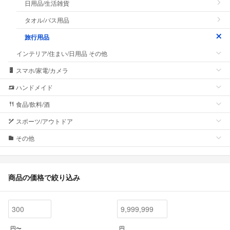
日用品/生活雑貨
タオル/バス用品
旅行用品
インテリア/住まい/日用品 その他
スマホ/家電/カメラ
ハンドメイド
食品/飲料/酒
スポーツ/アウトドア
その他
商品の価格で絞り込み
円〜
円