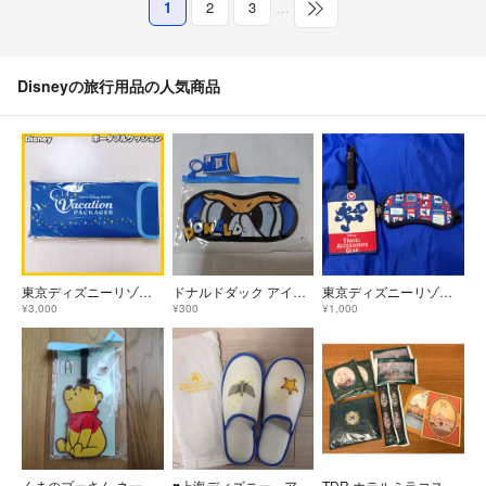
1
2
3
…
Disneyの旅行用品の人気商品
東京ディズニーリゾート バケーションパッケージ ポータブルクッション
ドナルドダック アイマスク＆ケース 未開封保管品
東京ディズニーリゾート トラベルアクセサリーズギア アイマスク
¥3,000
¥300
¥1,000
くまのプーさん ネームプレート ネームタグ ディズニー 丸眞 荷物タグ 目印
♥︎上海ディズニー アメニティ♥︎
TDR ホテルミラコスタ アメニティセット ①