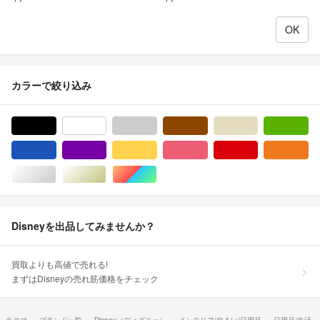
カラーで絞り込み
ブラック/黒色系
ホワイト/白色系
グレー/灰色系
ブラウン/茶色系
ベージュ系
グ
ブルー・ネイビー/青色系
パープル/紫色系
イエロー/黄色系
ピンク/桃色系
レッド/赤色系
オ
シルバー/銀色系
ゴールド/金色系
マルチカラー
Disneyを出品してみませんか？
買取よりも高値で売れる!
まずはDisneyの売れ筋価格をチェック
ラクマ
ブランド一覧
Disney（ディズニー）
インテリア/住まい/日用品
日用品/生活