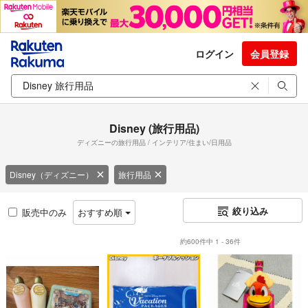
ログイン
会員登録
Disney (旅行用品)
ディズニーの旅行用品 / インテリア/住まい/日用品
Disney（ディズニー）
旅行用品
絞り込み
販売中のみ
おすすめ順
約600件中 1 - 36件