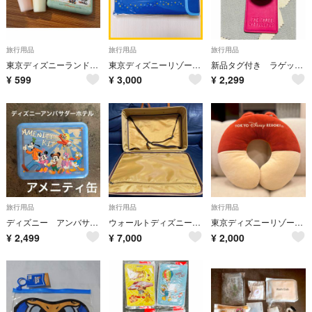
旅行用品
旅行用品
旅行用品
東京ディズニーランドホテル アメニティ
東京ディズニーリゾート バケーションパッケージ ポータブルクッション
新品タグ付き ラゲッジタグ 旅行 三人の騎士 パンチート ぬいぐるみ付き ベルト調整可能 パンチートピストーレス ディズニーストア
¥
599
¥
3,000
¥
2,299
旅行用品
旅行用品
旅行用品
ディズニー アンバサダーホテル アメニティ缶 新品未使用
ウォールトディズニーワールド マクドナルド 非売品 ヴィンテージ トラベルバック
東京ディズニーリゾート クッション型ネックピロー
¥
2,499
¥
7,000
¥
2,000