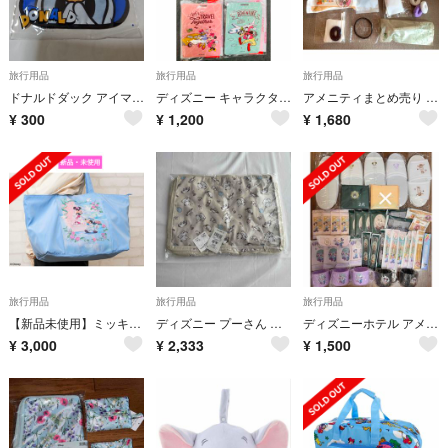
旅行用品
旅行用品
旅行用品
ドナルドダック アイマスク＆ケース 未開封保管品
ディズニー キャラクター ラゲージタグ 全4種類セット
アメニティまとめ売り カミソリ ヘアブラシ 湯美たび ボディタオル ヘアゴム
¥
300
¥
1,200
¥
1,680
旅行用品
旅行用品
旅行用品
【新品未使用】ミッキーマウス&ミニーマウス/折りたたみトラベルバッグ
ディズニー プーさん 圧縮ポーチ トラベルポーチ
ディズニーホテル アメニティ セット
¥
3,000
¥
2,333
¥
1,500