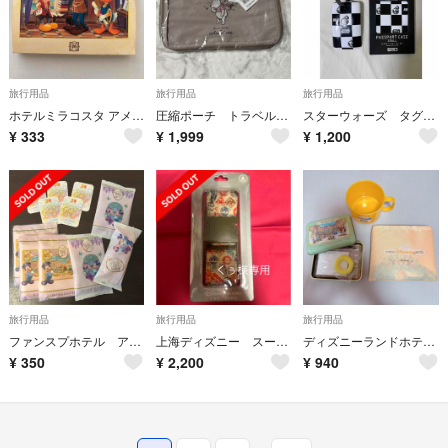
旅行用品
旅行用品
旅行用品
ホテルミラコスタ アメニティ
圧縮ポーチ トラベルポーチ プーさん
スターウォーズ タグ&パスポートケース 白黒
¥
333
¥
1,999
¥
1,200
旅行用品
旅行用品
旅行用品
ファンスプホテル アメニティ
上海ディズニー スーツケースベルト
ディズニーランドホテル アメニティ3点セット
¥
350
¥
2,200
¥
940