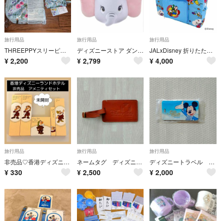
旅行用品
旅行用品
旅行用品
THREEPPYスリーピー☆ティンカーベル 圧縮ケース＆収納ケース新品３点セット
ディズニーストア ダンボ 2way ネックピロー
JALxDisney 折りたたみボストンバッグ エコボストンバッグ トラベルブル
¥
2,200
¥
2,799
¥
4,000
旅行用品
旅行用品
旅行用品
非売品♡香港ディズニーランドホテル アメニティセット 7人の小人
ネームタグ ディズニーシー 非売品
ディズニートラベル ネームタグ バッグタグ 非売品
¥
330
¥
2,500
¥
2,000