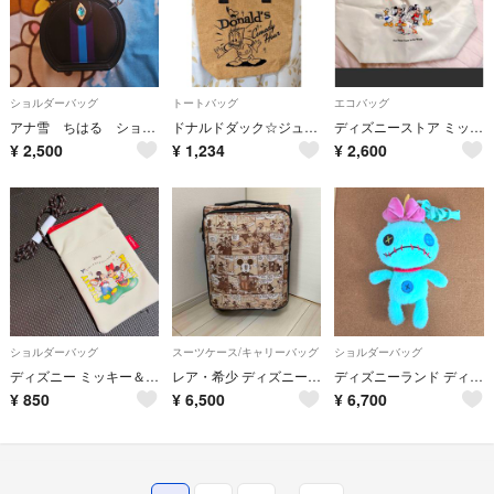
ショルダーバッグ
トートバッグ
エコバッグ
アナ雪 ちはる ショルダーバッグ エルサ しまむら ディズニー
ドナルドダック☆ジュート麻調・トートバッグ♪
ディズニーストア ミッキー ミニー エコバッグ 保冷 新品未使用
¥
2,500
¥
1,234
¥
2,600
ショルダーバッグ
スーツケース/キャリーバッグ
ショルダーバッグ
ディズニー ミッキー＆ミニー サコッシュ 銀座コージーコーナー
レア・希少 ディズニー スーツケースミッキー コミック柄 機内持ち込み Mickey Mouse
ディズニーランド ディズニーシー スクランプ ショルダーバッグ
¥
850
¥
6,500
¥
6,700