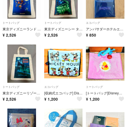
トートバッグ
トートバッグ
エコバッグ
東京ディズニーランド ミッキーのフィルハーマジック トートバッグ
東京ディズニーシー タワー・オブ・テラー トートバッグ ディズニー
アンバサダーホテルエコバッグ2点セット ディズニー 折り畳みエコバッグ 値下げ不可
¥
2,526
¥
2,526
¥
850
トートバッグ
エコバッグ
トートバッグ
東京ディズニーリゾート ホーンテッドマンション トートバッグ アトラクションポスター
[収納式エコバッグ] Disneyミッキーマウス＆ミニーマウス ポケッタブル構造
[トートバッグ]Disneyくまのプーさん80周年 コカ・コーラ 120周年
¥
2,526
¥
1,200
¥
1,200