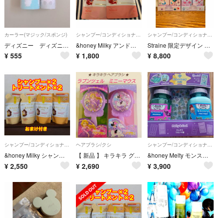
カーラー(マジック/スポンジ)
シャンプー/コンディショナーセット
シャンプー/コンディショナーセット
ディズニー ディズニーストア ベイマックス ヘアカーラー カーラー 前髪カーラー
&honey Milky アンドハニー ミルキーシャンプー トリートメント アリエル
Straine 限定デザイン 不思議の国のアリス シャンプー&トリートメント
¥
555
¥
1,800
¥
8,800
シャンプー/コンディショナーセット
ヘアブラシ/クシ
シャンプー/コンディショナーセット
&honey Milky シャンプー トリートメント 4点セット ベルデザイン
【 新品 】 キラキラ グリッター ヘアブラシ ミニーマウス & ラプンツェル 2個セット Disney ディズニー プリンセス
&honey Melty モンスターズインク シャンプー トリートメント セット
¥
2,550
¥
2,690
¥
3,900