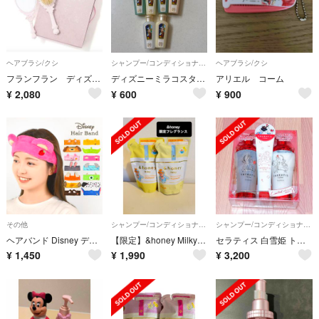
ヘアブラシ/クシ
シャンプー/コンディショナーセット
ヘアブラシ/クシ
フランフラン ディズニープリンセス ミラー ヘアブラシセット
ディズニーミラコスタ、アンバサダーシャンプー、コンディショナー、など8点
アリエル コーム
¥
2,080
¥
600
¥
900
その他
シャンプー/コンディショナーセット
シャンプー/コンディショナーセット
ヘアバンド Disney ディズニー キャラクター 洗顔 かわいい 大人 キッズ 幅広 ヘアーバンド ヘアターバン お風呂上がり タオル メイク 子ども 耳付き ゴム モンスターズインク トイストーリーズ ズートピア く
【限定】&honey Milky シャンプー・トリートメントセット ディズニー
セラティス 白雪姫 トリプルセット シャンプー リンス ヘアパック
¥
1,450
¥
1,990
¥
3,200