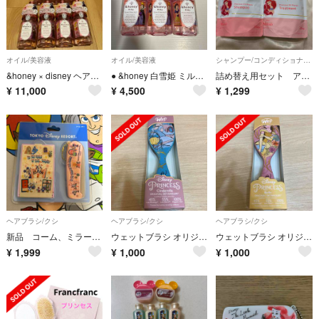
オイル/美容液
オイル/美容液
シャンプー/コンディショナーセット
&honey × disney ヘアオイル アンドハニー ディズニー セット
● &honey 白雪姫 ミルキー プレシャスEXリペア ヘアオイル ×3
詰め替え用セット アンドハニー ミルキー プレシャス EX リペア シャンプー
¥
11,000
¥
4,500
¥
1,299
ヘアブラシ/クシ
ヘアブラシ/クシ
ヘアブラシ/クシ
新品 コーム、ミラー ディズニーリゾート
ウェットブラシ オリジナルディタングラー ディズニー プリンセス シンデレラ
ウェットブラシ オリジナルディタングラー ディズニー プリンセス ベル
¥
1,999
¥
1,000
¥
1,000