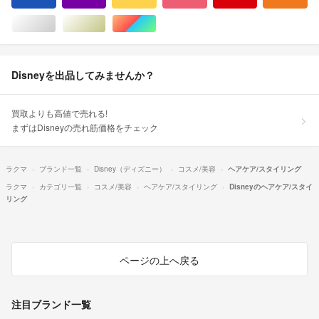
シルバー/銀色系
ゴールド/金色系
マルチカラー
Disneyを出品してみませんか？
買取よりも高値で売れる!
まずはDisneyの売れ筋価格をチェック
ラクマ
ブランド一覧
Disney（ディズニー）
コスメ/美容
ヘアケア/スタイリング
ラクマ
カテゴリ一覧
コスメ/美容
ヘアケア/スタイリング
Disneyのヘアケア/スタイ
リング
ページの上へ戻る
注目ブランド一覧