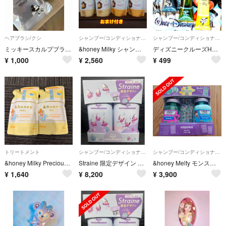
ヘアブラシ/クシ
シャンプー/コンディショナーセット
シャンプー/コンディショナーセット
ミッキースカルプブラシ 未使用品
&honey Milky シャンプー トリートメント 4点セット ベルデザイン
ディズニークルーズH2O ボディクリーム シャンプーコンディショナー３点セット
¥
1,000
¥
2,560
¥
499
トリートメント
シャンプー/コンディショナーセット
シャンプー/コンディショナーセット
&honey Milky Precious EXリペア トリートメント 詰替2個
Straine 限定デザイン 不思議の国のアリス シャンプー&トリートメント
&honey Melty モンスターズインク シャンプー トリートメント セット
¥
1,640
¥
8,200
¥
3,900