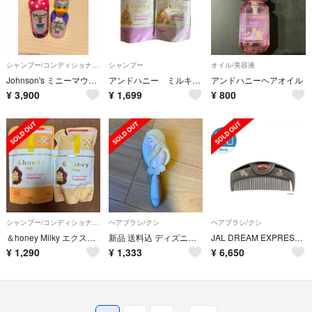
シャンプー/コンディショナーセット
シャンプー
オイル/美容液
Johnson's ミニーマウスデイジーダック シャンプーコンディショナーセット
アンドハニー ミルキー 限定ラプンツェル ミモザアンド＆イランイランハニー
アンドハニーヘアオイル
¥
3,900
¥
1,699
¥
800
シャンプー/コンディショナーセット
ヘアブラシ/クシ
ヘアブラシ/クシ
＆honey Milky エクストラダメージケア プレシャス EX リペア
新品 送料込 ディズニー エルサ ヘアブラシ
JAL DREAM EXPRESS 30TH ラブクロム プレミアムブラック
¥
1,290
¥
1,333
¥
6,650