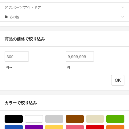
スポーツ/アウトドア
その他
商品の価格で絞り込み
円〜
円
カラーで絞り込み
ブラック/黒色系
ホワイト/白色系
グレー/灰色系
ブラウン/茶色系
ベージュ系
グ
ブルー・ネイビー/青色系
パープル/紫色系
イエロー/黄色系
ピンク/桃色系
レッド/赤色系
オ