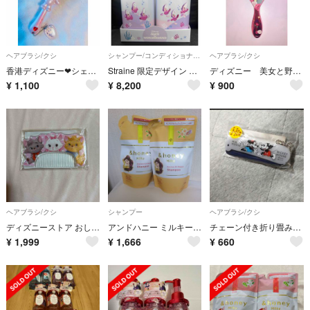
ヘアブラシ/クシ
シャンプー/コンディショナーセット
ヘアブラシ/クシ
香港ディズニー❤︎シェリーメイ❤︎ヘアブラシ
Straine 限定デザイン 不思議の国のアリス シャンプー&トリートメント
ディズニー 美女と野獣 ベル くし ヘアブラシ Wet
¥
1,100
¥
8,200
¥
900
ヘアブラシ/クシ
シャンプー
ヘアブラシ/クシ
ディズニーストア おしゃれキャット コーム
アンドハニー ミルキー プレシャス EX リペア シャンプー1.0 つめかえ 限
チェーン付き折り畳みくし
¥
1,999
¥
1,666
¥
660