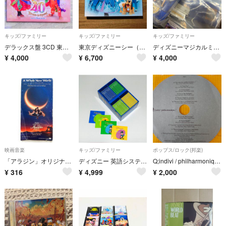
キッズ/ファミリー
キッズ/ファミリー
キッズ/ファミリー
デラックス盤 3CD 東京ディズニーリゾート 40周年 ドリームゴーラウンド ミュージックアルバム
東京ディズニーシー（R）25周年“スパークリング・ジュビリー”ミュージック・アルバム［デラックス］
ディズニーマジカルミュージックシアター 126-129号
¥
4,000
¥
6,700
¥
4,000
映画音楽
キッズ/ファミリー
ポップス/ロック(邦楽)
「アラジン」オリジナル・モーション・ピクチャー・サウンドトラック／ホール・ニュー・ワールド
ディズニー 英語システム DWE ワールド オブ イングリッシュ CD 35枚セットBasic ABC+ 英会話教材/未開封
Q;indivi / philharmonique
¥
316
¥
4,999
¥
2,000