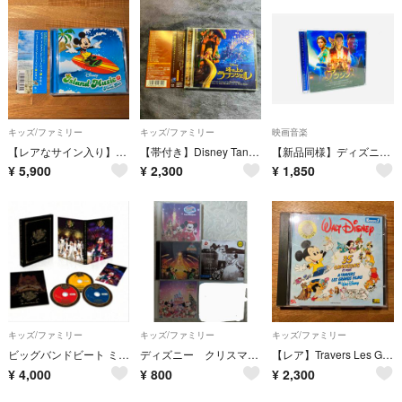
キッズ/ファミリー
キッズ/ファミリー
映画音楽
【レアなサイン入り】Disney Island Music Hirai Dai
【帯付き】Disney Tangled Original Soundtrack
【新品同様】ディズニー実写映画『アラジン』デラックス盤2枚組サントラCD／廃盤
¥
5,900
¥
2,300
¥
1,850
キッズ/ファミリー
キッズ/ファミリー
キッズ/ファミリー
ビッグバンドビート ミュージック・コレクション
ディズニー クリスマス CD まとめ misia シーオブドリームス
【レア】Travers Les Grands Film Walt Disney
¥
4,000
¥
800
¥
2,300