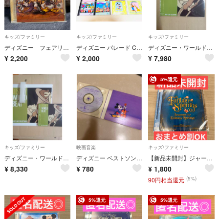
キッズ/ファミリー
キッズ/ファミリー
キッズ/ファミリー
ディズニー フェアリーテイル・ウェディング2 〜東京ディズニーシー・ホテルミラコスタ〜
ディズニー パレード CD 10枚セット まとめ売り
ディズニー・ワールド・ビート：ベストライブセレクション
¥
2,200
¥
2,000
¥
7,980
5%還元
キッズ/ファミリー
映画音楽
キッズ/ファミリー
ディズニー・ワールド・ビート：ベストライブセレクションアマゾン限定メガジャケ付
ディズニー ベストソングス Four Seasons 2枚組 CD 全30曲
【新品未開封】ジャーニー・トゥ・ファンタジースプリングス
¥
8,330
¥
780
¥
1,800
(5%)
90円相当還元
5%還元
5%還元