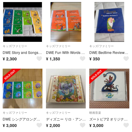
キッズ/ファミリー
キッズ/ファミリー
キッズ/ファミリー
DWE Story and Songs 12枚セット CD
DWE Fun With Words 1.2.3.4.CD4枚セット
DWE Bedtime Reviews 2 CD 新品
¥
2,300
¥
1,350
¥
350
キッズ/ファミリー
キッズ/ファミリー
映画音楽
DWE シングアロング CD 8枚セット
ディズニー リロ・アンド・スティッチ アルバム CD
ズートピア2 オリジナル・サウンドトラック
¥
3,000
¥
2,000
¥
3,000