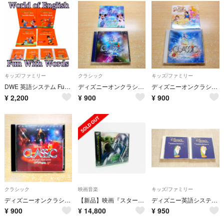
キッズ/ファミリー
クラシック
キッズ/ファミリー
DWE 英語システム Fun With Words CD・ブック セット
ディズニーオンクラシック〜まほうの夜の音楽会 2008 CD ステッカー付き
ディズニーオンクラシック まほうの夜の音楽会 2007 CD ステッカー付き
¥
2,200
¥
900
¥
900
クラシック
映画音楽
キッズ/ファミリー
ディズニーオンクラシック〜まほうの夜の音楽会 2010 CD Disney
【新品】映画『スターウォーズ マンダロリアンアンドグローグー』限定盤サントラCD
ディズニー英語システム Bedtime Reviews ディズニー CD DWE
¥
900
¥
14,800
¥
950