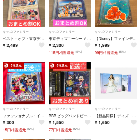
キッズ/ファミリー
キッズ/ファミリー
キッズ/ファミリー
ベスト・オブ・東京ディズニーリゾート（R）・ミュージック〜リメンバー2024〜
東京ディズニーシー ミュージック・アルバム
【Disney】ファインディング・ニモ オリジナル・サウンドトラック CD
¥
2,499
¥
2,300
¥
1,999
(5%)
(5%)
115円相当還元
99円相当還元
5%還元
5%還元
キッズ/ファミリー
キッズ/ファミリー
キッズ/ファミリー
ファッショナブル・イースター2017/東京ディズニーシー CD音源
BBB ビッグバンドビート〜since2017〜/東京ディズニーシー CD
【新品同様】ディズニー『May J.sings Disney』サントラCD／帯付
¥
300
¥
1,550
¥
1,650
(5%)
(5%)
15円相当還元
77円相当還元