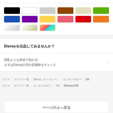
ブラック/黒色系
ホワイト/白色系
グレー/灰色系
ブラウン/茶色系
ベージュ系
グ
ブルー・ネイビー/青色系
パープル/紫色系
イエロー/黄色系
ピンク/桃色系
レッド/赤色系
オ
シルバー/銀色系
ゴールド/金色系
マルチカラー
Disneyを出品してみませんか？
買取よりも高値で売れる!
まずはDisneyの売れ筋価格をチェック
ラクマ
ブランド一覧
Disney（ディズニー）
エンタメ/ホビー
CD
ラクマ
カテゴリ一覧
エンタメ/ホビー
CD
DisneyのCD
ページの上へ戻る