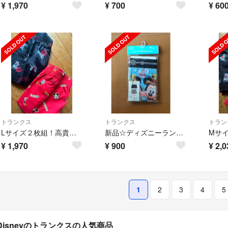
¥
1,970
¥
700
¥
60
トランクス
トランクス
トラン
Lサイズ２枚組！高貴紳士的！ミッキーマウス柄！前開きありトランクス
新品☆ディズニーランド30th★ボクサーパンツＬ
¥
1,970
¥
900
¥
2,0
1
2
3
4
5
Disneyのトランクスの人気商品