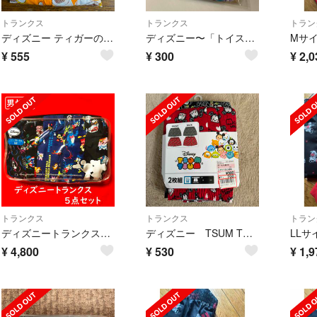
トランクス
トランクス
トラン
ディズニー ティガーのトランクス Mサイズ
ディズニー〜「トイストーリー」トランクスLサイズ。。
¥
555
¥
300
¥
2,0
トランクス
トランクス
トラン
ディズニートランクス5点セット【男性Mサイズ】ミッキー・ドナルド・くまのプーさん
ディズニー TSUM TSUM トランクス 2枚組
¥
4,800
¥
530
¥
1,9