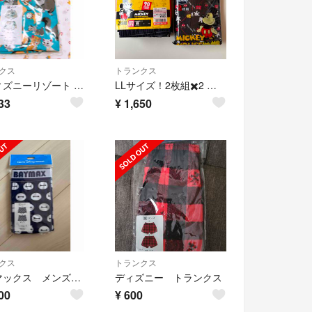
クス
トランクス
★ディズニーリゾート 猫キャラクター トランクス Mサイズ メンズ★784
LLサイズ！2枚組✖️2 ミッキー 前開きありボタン付きトランクス
33
¥
1,650
クス
トランクス
ベイマックス メンズボクサーパンツ
ディズニー トランクス
00
¥
600