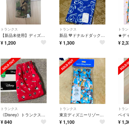
トランクス
トランクス
トラン
【新品未使用】ディズニーリゾートトランクスL
新品 💙ドナルドダック💙 トランクス
¥
1,200
¥
1,300
¥
2,3
トランクス
トランクス
トラン
《Disney》トランクス Lサイズ
東京ディズニーリゾート キャットキャラクター トランクス
¥
840
¥
1,100
¥
1,3