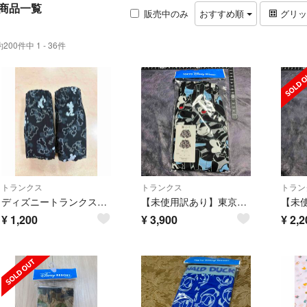
商品一覧
販売中のみ
おすすめ順
グリ
約200件中 1 - 36件
トランクス
トランクス
トラン
ディズニートランクスＬサイズ２枚 ミッキーマウストランクス前開きあり 綿100%
【未使用訳あり】東京ディズニーリゾート オズワルド Mサイズ トランクス
¥
1,200
¥
3,900
¥
2,2