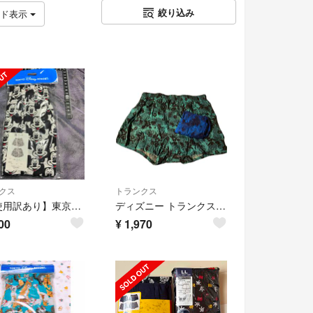
絞り込み
ッド表示
クス
トランクス
【未使用訳あり】東京ディズニーリゾート ミッキーマウス Mサイズ トランクス
ディズニー トランクス LL
00
¥
1,970