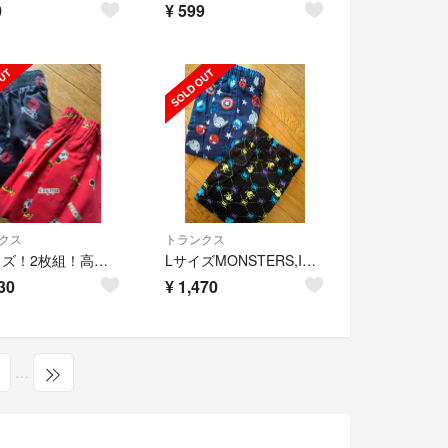
0
¥
599
クス
トランクス
Mサイズ！2枚組！高貴紳士的！ミッキーマウス柄！前開きありボタン付きトランクス
LサイズMONSTERS,INC1枚とMARVELスパイダーマン１枚トランクス！
30
¥
1,470
…