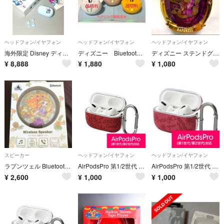
ヘッドフォン/イヤフォン
ヘッドフォン/イヤフォン
ヘッドフォン/イヤフォン
海外限定 Disney ディズニー スティッチ TWS ワイヤレス イヤホン
ディズニー Bluetooth5.3 ワイヤレスイヤホン ペアリング確認済
ディズニー ステンドグラス コンパクトケース入り イヤホン ラプンツェル
¥
8,888
¥
1,880
¥
1,080
スピーカー
ヘッドフォン/イヤフォン
ヘッドフォン/イヤフォン
ラプンツェル Bluetoothスピーカー 防滴 Enjoy Music
AirPodsPro 第1/2世代 ケース 抗菌 ミニー APD17
AirPodsPro 第1/2世代 ケース 抗菌 ラプンツェル APD20
¥
2,600
¥
1,000
¥
1,000