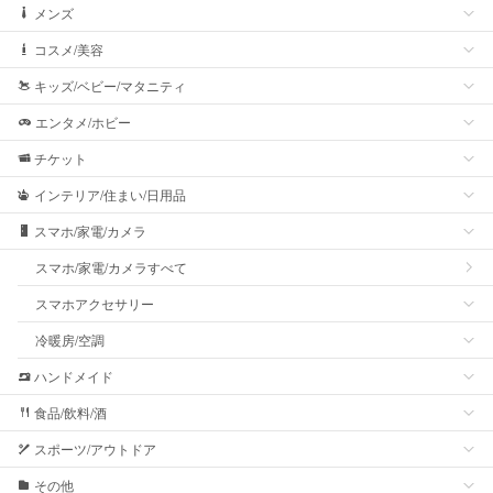
メンズ
コスメ/美容
キッズ/ベビー/マタニティ
エンタメ/ホビー
チケット
インテリア/住まい/日用品
スマホ/家電/カメラ
スマホ/家電/カメラすべて
スマホアクセサリー
冷暖房/空調
ハンドメイド
食品/飲料/酒
スポーツ/アウトドア
その他