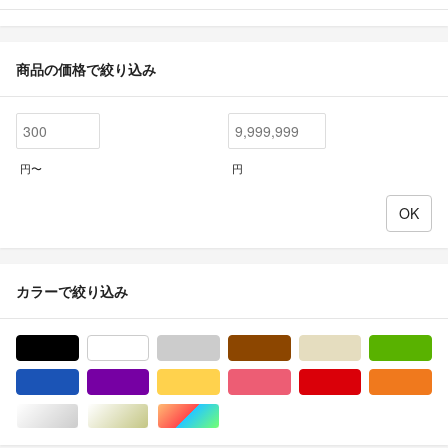
商品の価格で絞り込み
円〜
円
カラーで絞り込み
ブラック/黒色系
ホワイト/白色系
グレー/灰色系
ブラウン/茶色系
ベージュ系
グ
ブルー・ネイビー/青色系
パープル/紫色系
イエロー/黄色系
ピンク/桃色系
レッド/赤色系
オ
シルバー/銀色系
ゴールド/金色系
マルチカラー