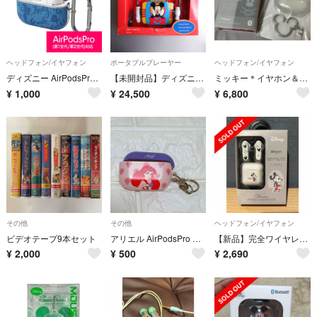
ヘッドフォン/イヤフォン
ポータブルプレーヤー
ヘッドフォン/イヤフォン
ディズニー AirPodsPro 第1/2世代 ケース アリエル APD19
【未開封品】ディズニー ミッキー カセットテープ プレーヤー ヘッドホン レトロ
ミッキー＊イヤホン＆ケースセット
¥
1,000
¥
24,500
¥
6,800
その他
その他
ヘッドフォン/イヤフォン
ビデオテープ9本セット
アリエル AirPodsPro ケース
【新品】完全ワイヤレスステレオイヤホン インナーイヤータイプ [ミッキーマウス]
¥
2,000
¥
500
¥
2,690