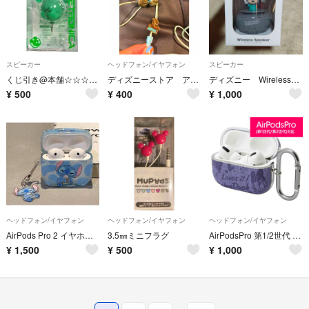
スピーカー
ヘッドフォン/イヤフォン
スピーカー
くじ引き@本舗☆☆☆G賞ミニスピーカー(緑のミッキー)
ディズニーストア アリエル イヤホン
ディズニー Wireless Speaker 定価7480
¥
500
¥
400
¥
1,000
ヘッドフォン/イヤフォン
ヘッドフォン/イヤフォン
ヘッドフォン/イヤフォン
AirPods Pro 2 イヤホンケース スティッチdisney
3.5㎜ミニフラグ
AirPodsPro 第1/2世代 ケース パープル デイジー 抗菌 APD18
¥
1,500
¥
500
¥
1,000