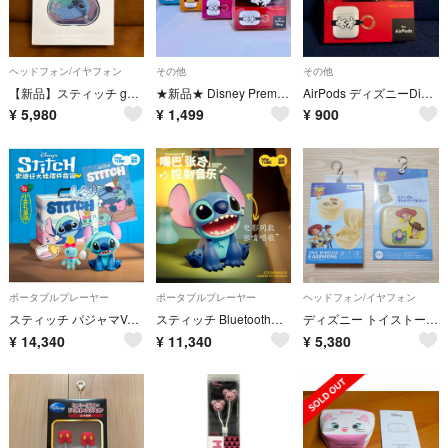
ヘッドフォン/イヤフォン
その他
その他
【新品】スティッチ gourmandise フルワイヤレスイヤホン DNG-29LT
★新品★ Disney Premium Style AirPods シリコンバンド 4種
AirPods ディズニーDisneyミッキーマウス シリコンバンド カラビナ付
¥
5,980
¥
1,499
¥
900
ポータブルプレーヤー
ポータブルプレーヤー
ヘッドフォン/イヤフォン
スティッチ パジャマVer. Bluetoothスピーカー
スティッチ Bluetoothスピーカー
ディズニー トイストーリー ミラー付き&マルチケーブルキット ワイヤレスイヤホン
¥
14,340
¥
11,340
¥
5,380