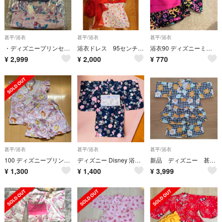
甚平/浴衣
甚平/浴衣
甚平/浴衣
・ディズニープリンセス ワンピース浴衣 4点セット 兵児帯 巾着 ヘアバンド 紫 ピンク 女の子 花柄
浴衣ドレス 95センチ ディズニー
浴衣90 ディズニーミニー
¥
2,999
¥
2,000
¥
770
甚平/浴衣
甚平/浴衣
甚平/浴衣
100 ディズニープリンセス フリル甚平
ディズニー Disney 浴衣 帯付き ミニーちゃん120cm 紺色
新品 ディズニー 甚平140
¥
1,300
¥
1,400
¥
3,999