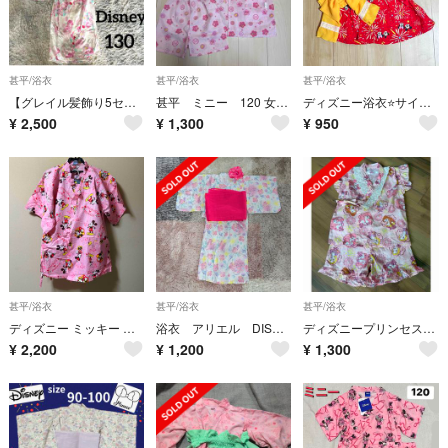
甚平/浴衣
甚平/浴衣
甚平/浴衣
【グレイル髪飾り5セット付】浴衣 ディズニー シンデレラ 130
甚平 ミニー 120 女の子
ディズニー浴衣⭐️サイズ90
¥
2,500
¥
1,300
¥
950
甚平/浴衣
甚平/浴衣
甚平/浴衣
ディズニー ミッキー ミニー 甚平 ピンク
浴衣 アリエル DISNEY PRINCESS 4点セット
ディズニープリンセス甚平100アリエルラプンツェルベル
¥
2,200
¥
1,200
¥
1,300