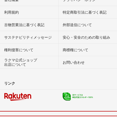
利用規約
特定商取引法に基づく表記
古物営業法に基づく表記
外部送信について
サステナビリティメッセージ
安心・安全のための取り組み
権利侵害について
商標権について
ラクマ公式ショップ
お問い合わせ
出店について
リンク