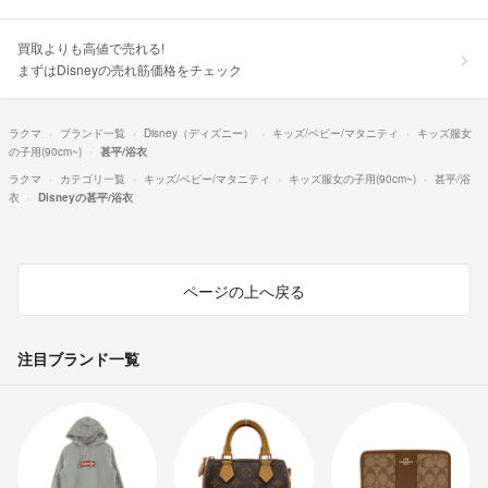
買取よりも高値で売れる!
まずはDisneyの売れ筋価格をチェック
ラクマ
ブランド一覧
Disney（ディズニー）
キッズ/ベビー/マタニティ
キッズ服女
の子用(90cm~)
甚平/浴衣
ラクマ
カテゴリ一覧
キッズ/ベビー/マタニティ
キッズ服女の子用(90cm~)
甚平/浴
衣
Disneyの甚平/浴衣
ページの上へ戻る
注目ブランド一覧