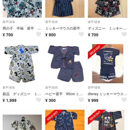
甚平/浴衣
甚平/浴衣
甚平/浴衣
男の子 半袖 甚平 ディズニー ミッキー 95
ミッキーマウスの甚平
ディズニー ミッキー 甚平 じんべい 90
¥
700
¥
900
¥
700
甚平/浴衣
甚平/浴衣
甚平/浴衣
新品 ディズニー ミッキー＆フレンズ 甚平 総柄 120.
ベビー甚平 95cm ミッキー べびぃみっきぃ ディズニー
disney ミッキーマウス 甚平 ネイビー 上下セット 130cm
¥
1,999
¥
300
¥
999