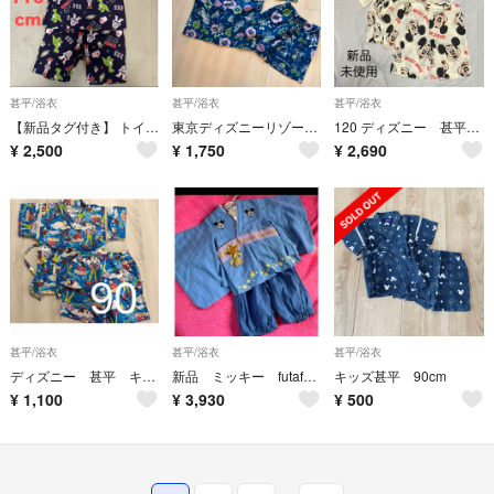
甚平/浴衣
甚平/浴衣
甚平/浴衣
【新品タグ付き】 トイストーリー 甚平 浴衣 総柄 夏祭り 盆踊り 花火大会
東京ディズニーリゾート 甚平 キッズ 120
120 ディズニー 甚平 パジャマ 男の子 お祭り 浴衣 ミッキー しまむら
¥
2,500
¥
1,750
¥
2,690
甚平/浴衣
甚平/浴衣
甚平/浴衣
ディズニー 甚平 キッズ 90サイズ
新品 ミッキー futafuta 浴衣 七夕 ディズニー ゆかた風 セットアップ
キッズ甚平 90cm
¥
1,100
¥
3,930
¥
500