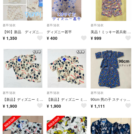
甚平/浴衣
甚平/浴衣
甚平/浴衣
【90】新品 ディズニー 甚平
ディズニー甚平
美品！ミッキー甚兵衛 90
¥
1,350
¥
400
¥
999
甚平/浴衣
甚平/浴衣
甚平/浴衣
【新品】ディズニー ミッキーマウス 甚平 130
【新品】ディズニー ミッキーマウス 甚平 120
90cm 男の子 スティッチ柄 甚平 ディズニー 上下セット Disney
¥
1,900
¥
1,900
¥
1,111