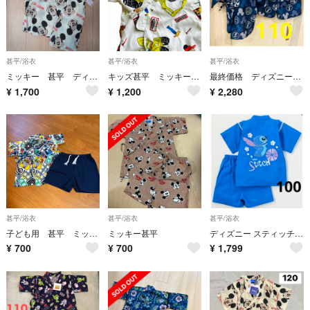
甚平/浴衣
甚平/浴衣
甚平/浴衣
ミッキー 甚平 ディズニー
キッズ甚平 ミッキー 希少ビンテージ 約120㎝ 半ズボンのおまけつき☆
最終価格 ディズニー Disney ミッキー 甚平 上下セット 110
¥
1,700
¥
1,200
¥
2,280
甚平/浴衣
甚平/浴衣
甚平/浴衣
子ども用 甚平 ミッキー
ミッキー甚平
ディズニー スティッチ 甚平 100
¥
700
¥
700
¥
1,799