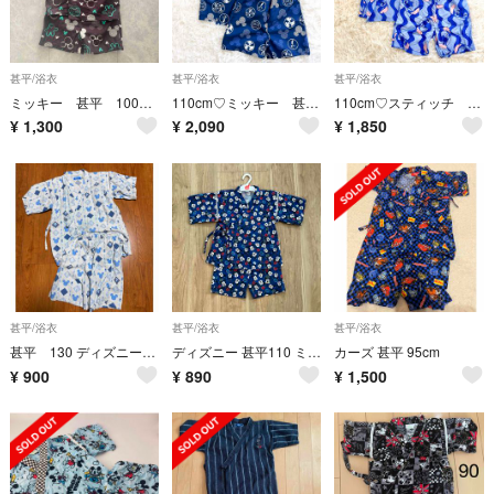
甚平/浴衣
甚平/浴衣
甚平/浴衣
ミッキー 甚平 100センチ
110cm♡ミッキー 甚平 和柄 ネイビー 男の子 ディズニー お祭り 夏 新品
110cm♡スティッチ 甚平 水色 男の子 新品 ディズニー 夏 お祭り インパ
¥
1,300
¥
2,090
¥
1,850
甚平/浴衣
甚平/浴衣
甚平/浴衣
甚平 130 ディズニー 中古品
ディズニー 甚平110 ミッキー柄
カーズ 甚平 95cm
¥
900
¥
890
¥
1,500