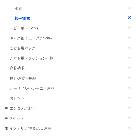
水着
甚平/浴衣
ベビー服(~85cm)
キッズ靴/シューズ(15cm~)
こども用バッグ
こども用ファッション小物
寝具/家具
授乳/お食事用品
メモリアル/セレモニー用品
おもちゃ
エンタメ/ホビー
チケット
インテリア/住まい/日用品