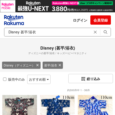
ログイン
会員登録
Disney (甚平/浴衣)
ディズニーの甚平/浴衣 / キッズ/ベビー/マタニティ
Disney（ディズニー）
甚平/浴衣
絞り込み
販売中のみ
おすすめ順
約300件中 1 - 36件