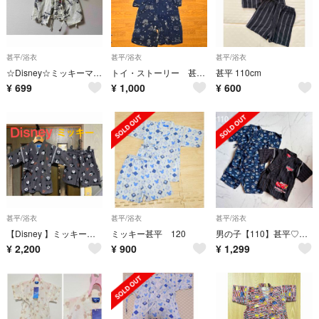
甚平/浴衣
甚平/浴衣
甚平/浴衣
☆Disney☆ミッキーマウス 甚平 セットアップ ロック柄
トイ・ストーリー 甚平 110センチ
甚平 110cm
¥
699
¥
1,000
¥
600
甚平/浴衣
甚平/浴衣
甚平/浴衣
【Disney 】ミッキーマウス 甚平 上下セット グレー 総柄 キッズ 120
ミッキー甚平 120
男の子【110】甚平♡青♡黒♡龍♡2枚セット♡まとめ売り♡綿100%♡カーズ♡黒
¥
2,200
¥
900
¥
1,299