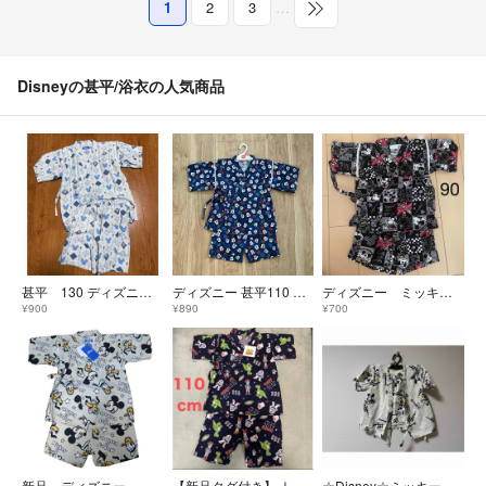
1
2
3
…
Disneyの甚平/浴衣の人気商品
甚平 130 ディズニー 中古品
ディズニー 甚平110 ミッキー柄
ディズニー ミッキー 甚平 じんべい 90
¥900
¥890
¥700
新品 ディズニー ミッキー＆フレンズ 甚平 総柄 120.
【新品タグ付き】 トイストーリー 甚平 浴衣 総柄 夏祭り 盆踊り 花火大会
☆Disney☆ミッキーマウス 甚平 セットアップ ロック柄