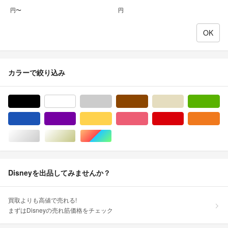
円〜
円
カラーで絞り込み
ブラック/黒色系
ホワイト/白色系
グレー/灰色系
ブラウン/茶色系
ベージュ系
グ
ブルー・ネイビー/青色系
パープル/紫色系
イエロー/黄色系
ピンク/桃色系
レッド/赤色系
オ
シルバー/銀色系
ゴールド/金色系
マルチカラー
Disneyを出品してみませんか？
買取よりも高値で売れる!
まずはDisneyの売れ筋価格をチェック