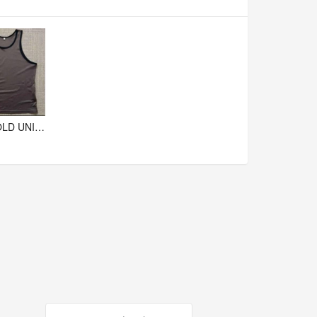
◆90s OLD UNIQLO メッシュ タンクトップ トレーニングウェア L