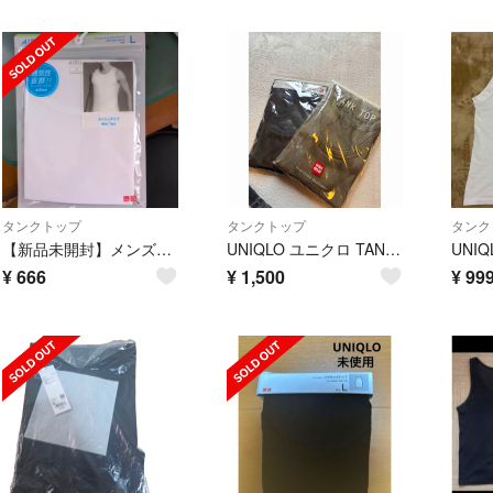
タンクトップ
タンクトップ
タンク
【新品未開封】メンズ エアリズム メッシュ タンクトップ Lサイズ
UNIQLO ユニクロ TANK TOP Active T-shirt L 2枚
¥
666
¥
1,500
¥
99