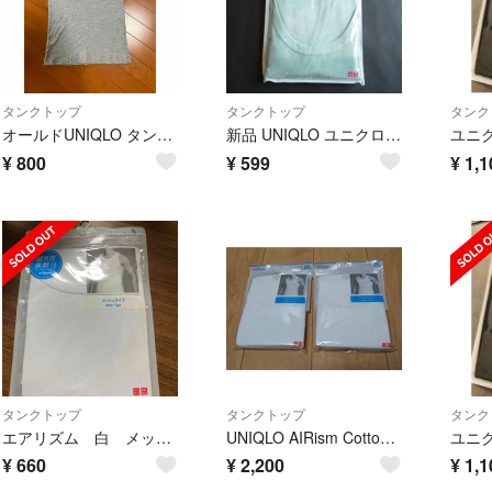
タンクトップ
タンクトップ
タンク
オールドUNIQLO タンクトップＭ
新品 UNIQLO ユニクロ カラー リブ タンクトップ メンズ XL LL 黄緑 グリーン 紳士 テレコ ランニング
¥
800
¥
599
¥
1,1
タンクトップ
タンクトップ
タンク
エアリズム 白 メッシュタンクトップ sサイズ
UNIQLO AIRism Cotton 新品紙タグ タンクトップ 4XL 2枚
¥
660
¥
2,200
¥
1,1