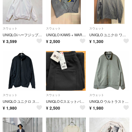
スウェット
スウェット
スウェット
UNIQLO/ハーフジップトレーナー/M/メンズ ポケット オフホワイト
UNIQLO KAWS + WARHOL セット トレーナー SパンツM
UNIQLO ユニクロ ワッフル編み ニット グレー スウェット トップス 長袖
¥
3,599
¥
2,500
¥
1,300
スウェット
スウェット
スウェット
UNIQLO ユニクロ スウェットハーフジッププルオーバー ブラック サイズL
UNIQLO CスエットパンツサイズL
UNIQLO ウルトラストレッチドライスウェットハーフジッププルオーバー XL
¥
1,980
¥
2,500
¥
1,980