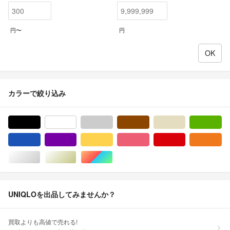
円〜
円
カラーで絞り込み
ブラック/黒色系
ホワイト/白色系
グレー/灰色系
ブラウン/茶色系
ベージュ系
グ
ブルー・ネイビー/青色系
パープル/紫色系
イエロー/黄色系
ピンク/桃色系
レッド/赤色系
オ
シルバー/銀色系
ゴールド/金色系
マルチカラー
UNIQLOを出品してみませんか？
買取よりも高値で売れる!