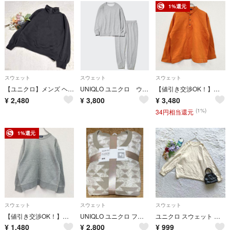
1%還元
スウェット
スウェット
スウェット
【ユニクロ】メンズ ヘビーウェイトスウェットハーフジッププルオーバー M ○
UNIQLO ユニクロ ウルトラストレッチ スウェットセット グレー L メンズ
【値引き交渉OK！】～00s UNIQLO ユニクロ ヘンリーネックスウェット/トレーナー ヴィンテージ 橙色 オレンジ XLサイズ 古着
¥
2,480
¥
3,800
¥
3,480
(1%)
34円相当還元
1%還元
スウェット
スウェット
スウェット
【値引き交渉OK！】～00s OLD UNIQLO オールドユニクロ スウェット/トレーナー ヴィンテージ グレー 灰色 Mサイズ 古着
UNIQLO ユニクロ フリースセット 長袖 メンズ 3XL ベージュ系
ユニクロ スウェット 長袖 ラグラン L 普段着 コットン混 メンズ 着回し
¥
1,480
¥
2,800
¥
999