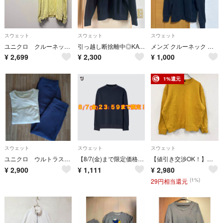
スウェット
スウェット
スウェット
ユニクロ クルーネック長袖スウェットシャツ イエロー カジュアル シンプル 無地
引っ越し断捨離中◎KAWS UNIQLO スウェット カウズ
メンズ クルーネック スウェット トレーナー ネイビー 無地 ユニクロ UNIQLO
¥
2,699
¥
2,300
¥
1,000
1%還元
スウェット
スウェット
スウェット
ユニクロ ウルトラストレッチスウェットセット
【8/7(金)まで限定価格】UNIQLO +J ドライスウェットシャツ ネイビー ユニクロ プラスジェイ L ジルサンダー コラボ
【値引き交渉OK！】～00s OLD UNIQLO オールドユニクロ スウェット/トレーナー ヴィンテージ 黄色 イエロー XLサイズ 古着
¥
2,900
¥
1,111
¥
2,980
(1%)
29円相当還元