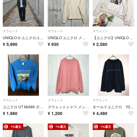
スウェット
スウェット
スウェット
UNIQLO U ユニクロユー スウェットカーブパンツ ダークグレー Mサイズ ☆大人の天然素材 カワシマタカヒロ シュウト絶賛
UNIQLO ユニクロ メンズ S ワイドフィット スウェットシャツ 長袖 12
【ユニクロ】UNIQLO ルーヴル美術館 スウェットシャツ長袖 ベージュ S ●
¥
5,990
¥
930
¥
2,580
スウェット
スウェット
スウェット
ユニクロ UT MoMA ダリ 記憶の固執 スウェット ブルー M
スウェットシャツ メンズ (XL) 大きいサイズ ユニクロ UNIQLO
オールドユニクロ Y2K 90年～00年 スウェット メンズS 黒色 紺タグ 綿
¥
1,980
¥
1,200
¥
4,480
1%還元
1%還元
1%還元