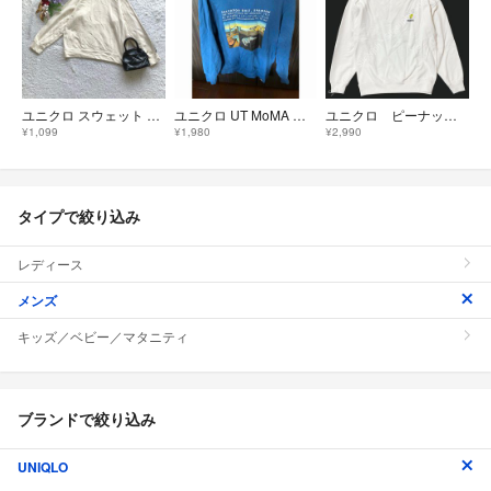
ユニクロ スウェット 長袖 ラグラン L 普段着 コットン混 メンズ 着回し
ユニクロ UT MoMA ダリ 記憶の固執 スウェット ブルー M
ユニクロ ピーナッツ スウェットシャツ 長袖 オフホワイト Sサイズ
¥1,099
¥1,980
¥2,990
タイプで絞り込み
レディース
メンズ
キッズ／ベビー／マタニティ
ブランドで絞り込み
UNIQLO