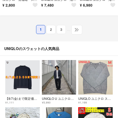
¥
2,800
¥
7,480
¥
6,980
1
2
3
…
UNIQLOのスウェットの人気商品
【8/7(金)まで限定価格】UNIQLO +J ドライスウェットシャツ ネイビー ユニクロ プラスジェイ L ジルサンダー コラボ
UNIQLO U ユニクロユー スウェットカーブパンツ ダークグレー Mサイズ ☆大人の天然素材 カワシマタカヒロ シュウト絶賛
UNIQLO ユニクロ スウェット 長袖 グレー Mサイズ ラグラン トレーナー
¥1,111
¥5,990
¥1,199