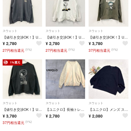
スウェット
スウェット
スウェット
【値引き交渉OK！】UNIQLO ユニクロ UT スヌーピー PEANUTS スウェット/トレーナー フェード ラグランスリーブ ダークグレー Lサイズ 古着
【値引き交渉OK！】UNIQLO ユニクロ UT Snoopy スヌーピー PEANUTS スウェット/トレーナー 白 ホワイト Sサイズ 古着
【値引き交渉OK！】UNIQLO ユニクロ PEANUTS Snoopy スヌーピー スウェット/トレーナー フェード カーキ Lサイズ 古着
¥
2,780
¥
2,780
¥
3,780
(1%)
(1%)
(1%)
27円相当還元
27円相当還元
37円相当還元
1%還元
スウェット
スウェット
スウェット
【値引き交渉OK！】UNIQLO ユニクロ PEANUTS Snoopy スヌーピー スウェット/トレーナー ラグランスリーブ 黒 ブラック Mサイズ 古着
【ユニクロ】長袖トレーナー スウェット シンプル カジュアル ベージュ M
【ユニクロ】メンズ スウェットシャツ(長袖)ロンT 大きいサイズ XL ○
¥
3,780
¥
2,780
¥
2,080
(1%)
37円相当還元