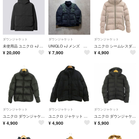
ダウンジャケット
ダウンジャケット
ダウンジャケット
未使用品 ユニクロ +J ハイブリッドダウン オーバーサイズパーカ XS 黒 UNIQLO +J ジャケット ブルゾン
UNIQLO +J メンズ ダウンジャケット 肉厚 廃盤品 Sサイズ
ユニクロ シームレスダウンパーカー ジャケット 3Dカット M グレー
¥
20,000
¥
7,900
¥
4,900
ダウンジャケット
ダウンジャケット
ダウンジャケット
ユニクロ ダウンジャケット M 黒 スタンドカラー 長袖 /AO1
ユニクロ ジャケット ダウンジャケット 上着 L 黒 ブラック 無地 ハイネック
ユニクロ ダウンジャケット 上着 M 黒 フード付き 長袖 311-400511
¥
4,900
¥
4,900
¥
5,900