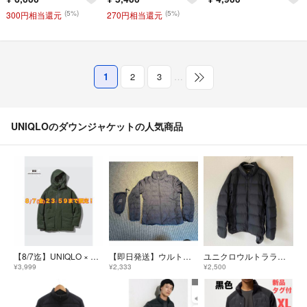
(5%)
(5%)
300円相当還元
270円相当還元
1
2
3
…
UNIQLOのダウンジャケットの人気商品
【8/7迄】UNIQLO × White Mountaineering ハイブリッドダウンオーバーサイズパーカ ダークグリーン L
【即日発送】ウルトラライトダウン ネイビー M
ユニクロウルトラライトダウン
¥3,999
¥2,333
¥2,500