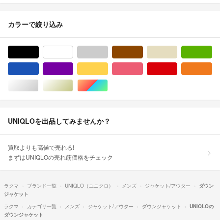
カラーで絞り込み
ブラック/黒色系
ホワイト/白色系
グレー/灰色系
ブラウン/茶色系
ベージュ系
グ
ブルー・ネイビー/青色系
パープル/紫色系
イエロー/黄色系
ピンク/桃色系
レッド/赤色系
オ
シルバー/銀色系
ゴールド/金色系
マルチカラー
UNIQLOを出品してみませんか？
買取よりも高値で売れる!
まずはUNIQLOの売れ筋価格をチェック
ラクマ
ブランド一覧
UNIQLO（ユニクロ）
メンズ
ジャケット/アウター
ダウン
ジャケット
ラクマ
カテゴリ一覧
メンズ
ジャケット/アウター
ダウンジャケット
UNIQLOの
ダウンジャケット