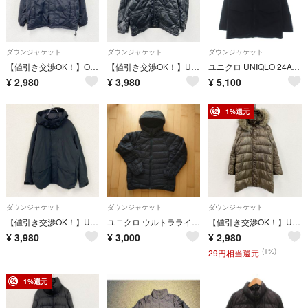
ダウンジャケット
ダウンジャケット
ダウンジャケット
【値引き交渉OK！】OLD UNIQLO オールドユニクロ パフジャケット 中綿ジャケット ダークグレー Mサイズ 古着
【値引き交渉OK！】UNIQLO ユニクロ ダウンジャケット 黒 ブラック XLサイズ 古着
ユニクロ UNIQLO 24AW ハイブリッドダウンパーカ 長袖 無地 黒 S
¥
2,980
¥
3,980
¥
5,100
1%還元
ダウンジャケット
ダウンジャケット
ダウンジャケット
【値引き交渉OK！】UNIQLO ユニクロ ハイブリッドダウンパーカ ダウン90% 比翼仕立て 黒 ブラック Lサイズ 古着
ユニクロ ウルトラライトダウン
【値引き交渉OK！】UNIQLO ユニクロ ダウンコレクション ダウンコート ダウン80% ファー付き 茶色 ブラウン XLサイズ 古着
¥
3,980
¥
3,000
¥
2,980
(1%)
29円相当還元
1%還元