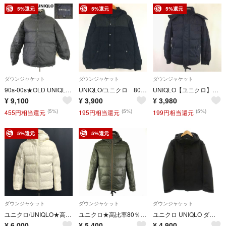
5%還元
5%還元
5%還元
ダウンジャケット
ダウンジャケット
ダウンジャケット
90s-00s★OLD UNIQLO/ユニクロ★ダウンジャケット【メンズXL/黒/ブラック】紺タグ/Vintage/Coat/Jacket/Jumper◆TBH984
UNIQLO/ユニクロ 80％ダウンジャケット/ウール地【メンズS】黒/ブラック 管NO.A16-22
UNIQLO【ユニクロ】肉厚/80%ダウンジャケット【メンズS/ネイビー/navy】アウター/ブルゾン/ブレザー/Jacket/Jumper◆BJ037-b
¥
9,100
¥
3,900
¥
3,980
(5%)
(5%)
(5%)
455円相当還元
195円相当還元
199円相当還元
5%還元
5%還元
ダウンジャケット
ダウンジャケット
ダウンジャケット
ユニクロ/UNIQLO★高比率90%/ダウンジャケット【メンズS/アイボリー/ivory】フーディー/ブルゾン/アウター/Coat/Jacket/Jumper◆cBH408
ユニクロ★高比率80％ダウンジャケット【メンズS/ダークオリーブグリーン】◆BC939
ユニクロ UNIQLO ダウンジャケット L 黒 ブラック 止水ジッパー
¥
6,000
¥
5,400
¥
4,900