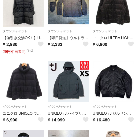
ダウンジャケット
ダウンジャケット
ダウンジャケット
【値引き交渉OK！】UNIQLO ユニクロ ハイブリッドダウンジャケット ダウン80% 黒 ブラック Mサイズ 古着
【即日発送】ウルトラライトダウン ネイビー M
ユニクロ ULTRA LIGHT DOWN ダウンジャケット X-LARGE 黒
¥
2,980
¥
2,333
¥
6,900
(1%)
29円相当還元
ダウンジャケット
ダウンジャケット
ダウンジャケット
ユニクロ UNIQLO ウルトラライトダウンコクーンジャケット M 紺 ネイビー
UNIQLO +J ハイブリッドダウンオーバーサイズパーカ ユニクロ XS
UNIQLO +J ジルサンダー ハイブリッドダウンオーバーサイズ 黒 XL
¥
6,900
¥
14,999
¥
16,480