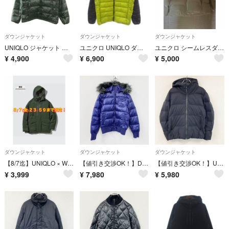
ダウンジャケット
ダウンジャケット
ダウンジャケット
UNIQLO ジャケット ダウンジャケット 上着 L ダークグリーン 無地 長袖
ユニクロ UNIQLO ダウンジャケット L 黄緑 ライトグリーン フード付き
ユニクロ シームレスダウン
¥
4,900
¥
6,900
¥
5,000
ダウンジャケット
ダウンジャケット
ダウンジャケット
【8/7迄】UNIQLO × White Mountaineering ハイブリッドダウンオーバーサイズパーカ ダークグリーン L
【値引き交渉OK！】Down Collection ダウンコレクション UNIQLO ユニクロ ダウンジャケット フーディー 紫 パープル Sサイズ 古着
【値引き交渉OK！】UNIQLO ユニクロ ダウンジャケット ダウン90％ 黒 ブラック Lサイズ 古着
¥
3,999
¥
7,980
¥
5,980