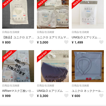
日用品/生活雑貨
日用品/生活雑貨
日用品/生活雑貨
【新品】ユニクロ エアリズムマスク Lサイズ ホワイト 3枚組（訳あり）
ユニクロ エアリズムマスク ホワイト AIRism ちいさめ Mサイズ
UNIQLO エアリズム マスク ３枚組 XL ブラウン【新品未開封】ユニクロ
¥
800
¥
3,000
¥
1,499
日用品/生活雑貨
日用品/生活雑貨
日用品/生活雑貨
AIRismマスク三枚いりが4つですBFE花粉99％カット洗濯機で繰り返し洗える
UNIQLO エアリズム 3Dマスク XL ネイビー
ユニクロ ネッククールリング・保冷ポーチセット UNIQLO
¥
999
¥
3,300
¥
600