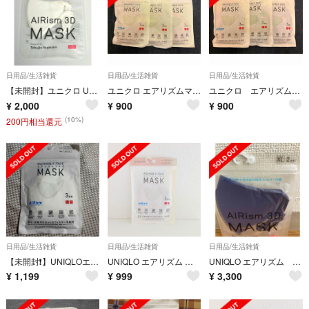
日用品/生活雑貨
日用品/生活雑貨
日用品/生活雑貨
【未開封】ユニクロ UNIQLO エアリズム 3Dマスク ホワイト S 2枚組
ユニクロ エアリズムマスク 3枚組 ベージュ普通 Lサイズ 1袋ずつバラ売り値段
ユニクロ エアリズムマスク 3枚組 ブラック ちいさめ Mサイズ 1袋の値段です
¥
2,000
¥
900
¥
900
(10%)
200円相当還元
日用品/生活雑貨
日用品/生活雑貨
日用品/生活雑貨
【未開封❗️】UNIQLOエアリズムマスク3P ちいさめMサイズ ホワイト
UNIQLO エアリズム マスク Мサイズ ベージュ【新品未開封】小さめ
UNIQLO エアリズム 3Dマスク XL
¥
1,199
¥
999
¥
3,300