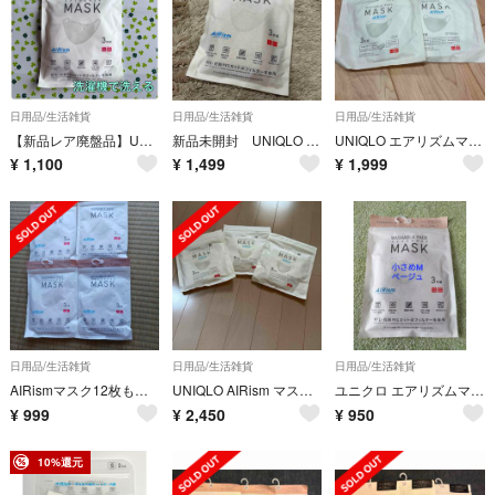
日用品/生活雑貨
日用品/生活雑貨
日用品/生活雑貨
【新品レア廃盤品】UNIQLO エアリズムマスク 3枚組 ちいさめ Mサイズ 白
新品未開封 UNIQLO エアリズムマスク こども Sサイズ ベージュ 1袋
UNIQLO エアリズムマスク ちいさめ Mサイズ 白 3枚組 2袋 新品
¥
1,100
¥
1,499
¥
1,999
日用品/生活雑貨
日用品/生活雑貨
日用品/生活雑貨
AIRismマスク12枚も入ります三枚入りを4つこれ、以上お安くはなりません
UNIQLO AIRism マスク Mサイズ 3枚組x3セット
ユニクロ エアリズムマスク ちいさめM 3枚組 ベージュ
¥
999
¥
2,450
¥
950
10%還元