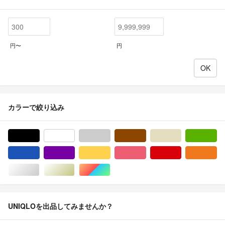
円〜
円
カラーで絞り込み
ブラック/黒色系
ホワイト/白色系
グレー/灰色系
ブラウン/茶色系
ベージュ系
グ
ブルー・ネイビー/青色系
パープル/紫色系
イエロー/黄色系
ピンク/桃色系
レッド/赤色系
オ
シルバー/銀色系
ゴールド/金色系
マルチカラー
UNIQLOを出品してみませんか？