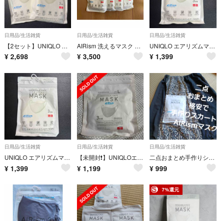
日用品/生活雑貨
日用品/生活雑貨
日用品/生活雑貨
【2セット】UNIQLO エアリズムマスク3P ホワイト Lサイズ
AIRism 洗えるマスク Mサイズ 3枚入り4セット
UNIQLO エアリズムマスク3P ホワイト Lサイズ
¥
2,698
¥
3,500
¥
1,399
日用品/生活雑貨
日用品/生活雑貨
日用品/生活雑貨
UNIQLO エアリズムマスク3P ホワイト Lサイズ
【未開封❗️】UNIQLOエアリズムマスク3P ふつうLサイズ ホワイト
二点おまとめ手作りシルクスカートと人気のAIRismマスク990円に税金のおまとめ一点のみは100円引き✨お買い得
¥
1,399
¥
1,199
¥
999
7%還元