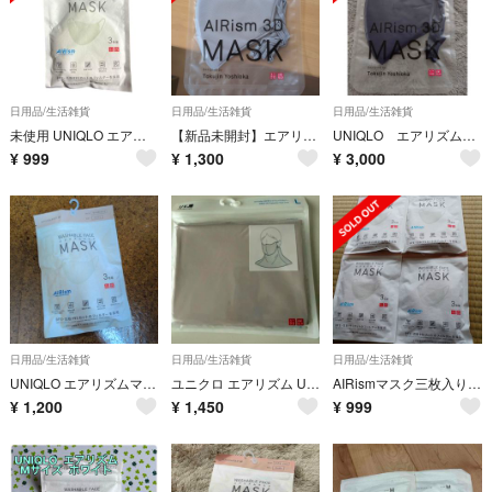
日用品/生活雑貨
日用品/生活雑貨
日用品/生活雑貨
未使用 UNIQLO エアリズムマスク 3枚組 ホワイト Mサイズ 白 ちいさめ
【新品未開封】エアリズム3DマスクLサイズ2枚組グレー
UNIQLO エアリズム3Dマスク Lサイズ
¥
999
¥
1,300
¥
3,000
日用品/生活雑貨
日用品/生活雑貨
日用品/生活雑貨
UNIQLO エアリズムマスク ベージュ 小さめ Mサイズ 3枚組 未開封
ユニクロ エアリズム UVカット フェイスカバー Lサイズ
AIRismマスク三枚入りを4つ格安花粉99％カットのフィルターを採用✨
¥
1,200
¥
1,450
¥
999