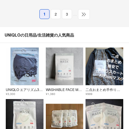
1
2
3
…
UNIQLOの日用品/生活雑貨の人気商品
UNIQLO エアリズム3Dマスク XL
WASHABLE FACE MASK (エアリズムマスク) セット
二点おまとめ手作りシルクスカートと人気のAIRismマスク990円に税金のおまとめ一点のみは100円引き✨お買い得
¥3,300
¥1,380
¥999