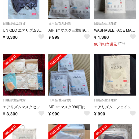
日用品/生活雑貨
日用品/生活雑貨
日用品/生活雑貨
UNIQLO エアリズム3Dマスク XL
AIRismマスク三枚組990円が3つ入ります合計9枚超お買い得早い者勝ち花粉症の方にもいいですよUNIQLO✨
WASHABLE FACE MASK (エアリズムマスク) セット
¥
3,300
¥
999
¥
1,380
(7%)
96円相当還元
日用品/生活雑貨
日用品/生活雑貨
日用品/生活雑貨
エアリズムマスクセット UNIQLO Lのみ
AIRismマスク990円に税金のが3つ入り合計9枚花粉症などに効果あり✨
エアリズム フェイスカバー
¥
3,300
¥
990
¥
990