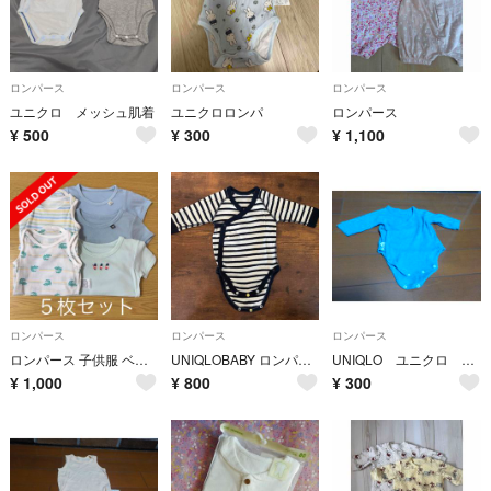
ロンパース
ロンパース
ロンパース
ユニクロ メッシュ肌着
ユニクロロンパ
ロンパース
¥
500
¥
300
¥
1,100
ロンパース
ロンパース
ロンパース
ロンパース 子供服 ベビー ベビー服 肌着 まとめ売り ユニクロ 西松屋
UNIQLOBABY ロンパース ネイビー ボーダー柄 60cm
UNIQLO ユニクロ ベビー サイズ60 ショートオール 長袖
¥
1,000
¥
800
¥
300