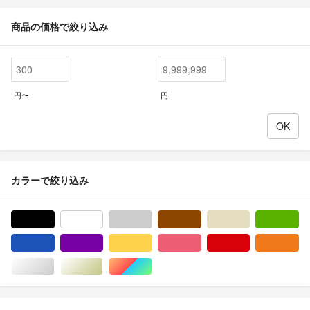
商品の価格で絞り込み
円〜
円
カラーで絞り込み
ブラック/黒色系
ホワイト/白色系
グレー/灰色系
ブラウン/茶色系
ベージュ系
グ
ブルー・ネイビー/青色系
パープル/紫色系
イエロー/黄色系
ピンク/桃色系
レッド/赤色系
オ
シルバー/銀色系
ゴールド/金色系
マルチカラー