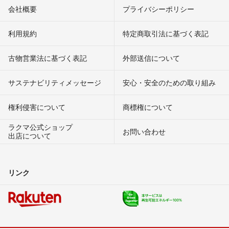
会社概要
プライバシーポリシー
利用規約
特定商取引法に基づく表記
古物営業法に基づく表記
外部送信について
サステナビリティメッセージ
安心・安全のための取り組み
権利侵害について
商標権について
ラクマ公式ショップ
お問い合わせ
出店について
リンク