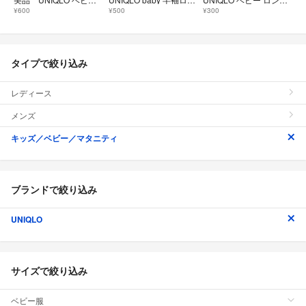
¥600
¥500
¥300
タイプで絞り込み
レディース
メンズ
キッズ／ベビー／マタニティ
ブランドで絞り込み
UNIQLO
サイズで絞り込み
ベビー服