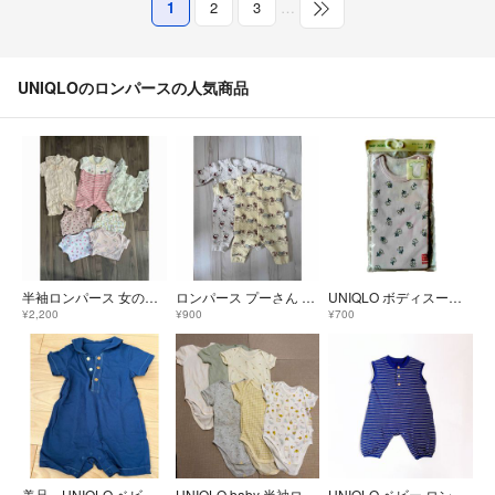
1
2
3
…
UNIQLOのロンパースの人気商品
半袖ロンパース 女の子 50-80cm 7枚セット
ロンパース プーさん 60 セット まとめ売り
UNIQLO ボディスーツ(半袖) 70センチ
¥2,200
¥900
¥700
美品 UNIQLO ベビー ロンパース 70 ネイビー
UNIQLO baby 半袖ロンパース90cm6枚セット
UNIQLO ベビー ロンパース ノースリーブ 70cm