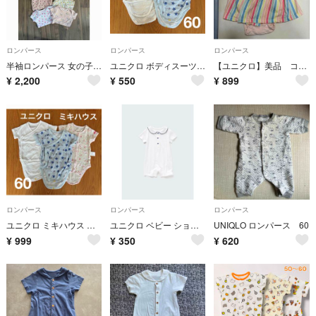
ロンパース
ロンパース
ロンパース
半袖ロンパース 女の子 50-80cm 7枚セット
ユニクロ ボディスーツ2枚セット リサラーソン 60サイズ
【ユニクロ】美品 コーディネート ショートオール ロンパース ストライプ 60
¥
2,200
¥
550
¥
899
ロンパース
ロンパース
ロンパース
ユニクロ ミキハウス ロンパース 3点セット 半袖 ベビー服
ユニクロ ベビー ショートオール ロンパース 襟付き 半袖 ホワイト
UNIQLO ロンパース 60
¥
999
¥
350
¥
620