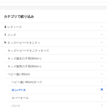
カテゴリで絞り込み
レディース
メンズ
キッズ/ベビー/マタニティ
キッズ/ベビー/マタニティすべて
キッズ服女の子用(90cm~)
キッズ服男の子用(90cm~)
ベビー服(~85cm)
ベビー服(~85cm)すべて
ロンパース
カバーオール
パンツ