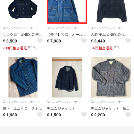
Gジャン/デニムジャケット
Gジャン/デニムジャケット
Gジャン/デニムジャケット
ユニクロ UNIQLO デニムジャケット Mサイズ アメカジ 春服 カジュアル
【美品】古着 オールド ユニクロ デニムジャケット カバーオール ブルー L
古着 美品 UNIQLO ユニクロ トラッカー サードタイプ デニムジャケット L インディゴ メンズ
¥
3,500
¥
7,980
¥
3,440
(20%)
(1%)
700円相当還元
34円相当還元
Gジャン/デニムジャケット
Gジャン/デニムジャケット
Gジャン/デニムジャケット
値下 ユニクロ ストレッチデニム カバーオール
デニムジャケット
デニムジャケット Gジャン ユニクロ UNIQLO
¥
1,980
¥
1,500
¥
2,200