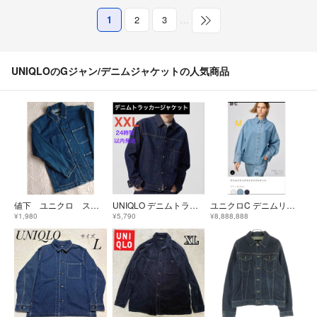
1
2
3
…
UNIQLOのGジャン/デニムジャケットの人気商品
値下 ユニクロ ストレッチデニム カバーオール
UNIQLO デニムトラッカージャケット XXL 新品未開封品①
ユニクロC デニムリラックスシャツジャケット ブルー M 新品
¥1,980
¥5,790
¥8,888,888