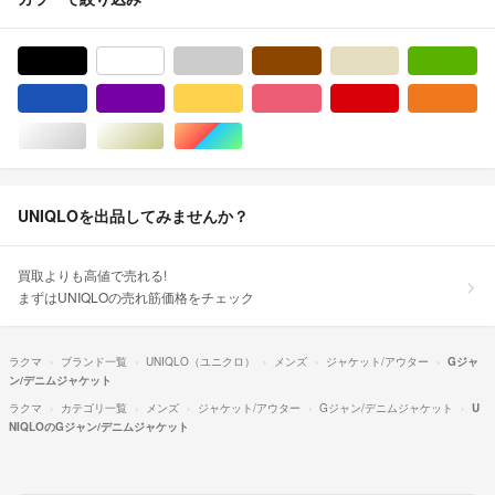
ブラック/黒色系
ホワイト/白色系
グレー/灰色系
ブラウン/茶色系
ベージュ系
グ
ブルー・ネイビー/青色系
パープル/紫色系
イエロー/黄色系
ピンク/桃色系
レッド/赤色系
オ
シルバー/銀色系
ゴールド/金色系
マルチカラー
UNIQLOを出品してみませんか？
買取よりも高値で売れる!
まずはUNIQLOの売れ筋価格をチェック
ラクマ
ブランド一覧
UNIQLO（ユニクロ）
メンズ
ジャケット/アウター
Gジャ
ン/デニムジャケット
ラクマ
カテゴリ一覧
メンズ
ジャケット/アウター
Gジャン/デニムジャケット
U
NIQLOのGジャン/デニムジャケット