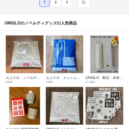
1
2
3
…
UNIQLOのノベルティグッズの人気商品
ユニクロ ノベルティ ネッククールリング・保冷ポーチセット
ユニクロ メッシュトートバック 保冷ポーチ
UNIQLO 新品・未使用・非売品 炭酸対応ステンレスボトル 450ml
¥500
¥499
¥1,800
ユニクロ 2026新年祭 波佐見焼 湯呑み2個セット 謹賀新年 ノベルティ
UNIQLO ノベルティ ネッククールリング・保冷ポーチセット グレー
UNIQLO ユニクロ 韓国限定 ノベルティ 手提げバッグ 2個