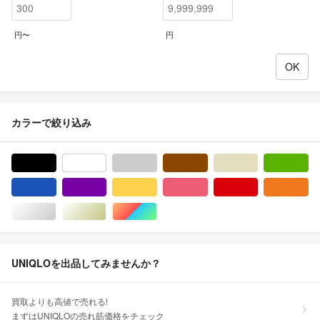
円〜
円
カラーで絞り込み
ブラック/黒色系
ホワイト/白色系
グレー/灰色系
ブラウン/茶色系
ベージュ系
グ
ブルー・ネイビー/青色系
パープル/紫色系
イエロー/黄色系
ピンク/桃色系
レッド/赤色系
オ
シルバー/銀色系
ゴールド/金色系
マルチカラー
UNIQLOを出品してみませんか？
買取よりも高値で売れる!
まずはUNIQLOの売れ筋価格をチェック