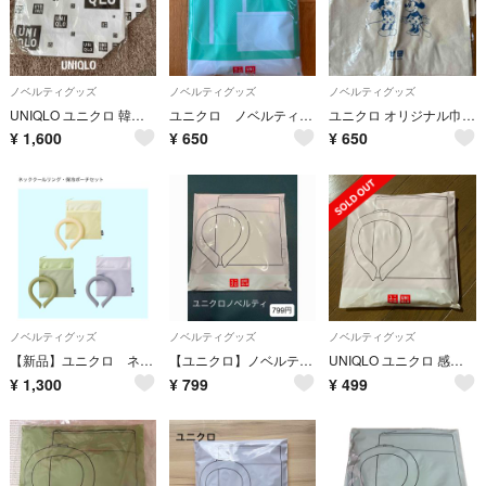
ノベルティグッズ
ノベルティグッズ
ノベルティグッズ
UNIQLO ユニクロ 韓国限定 ノベルティ 手提げバッグ 2個
ユニクロ ノベルティ メッシュトートバッグ、保冷ポーチ
ユニクロ オリジナル巾着バッグDisney Holiday Collection
¥
1,600
¥
650
¥
650
ノベルティグッズ
ノベルティグッズ
ノベルティグッズ
【新品】ユニクロ ネッククールリング
【ユニクロ】ノベルティ 限定 夏用 クールリング
UNIQLO ユニクロ 感謝祭 ノベルティ ネッククールリング・保冷ポーチセット
¥
1,300
¥
799
¥
499