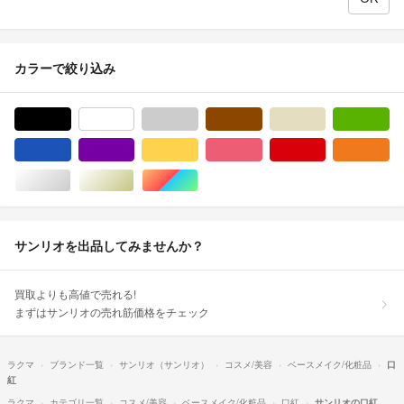
カラーで絞り込み
ブラック/黒色系
ホワイト/白色系
グレー/灰色系
ブラウン/茶色系
ベージュ系
グ
ブルー・ネイビー/青色系
パープル/紫色系
イエロー/黄色系
ピンク/桃色系
レッド/赤色系
オ
シルバー/銀色系
ゴールド/金色系
マルチカラー
サンリオを出品してみませんか？
買取よりも高値で売れる!
まずはサンリオの売れ筋価格をチェック
ラクマ
ブランド一覧
サンリオ（サンリオ）
コスメ/美容
ベースメイク/化粧品
口
紅
ラクマ
カテゴリ一覧
コスメ/美容
ベースメイク/化粧品
口紅
サンリオの口紅