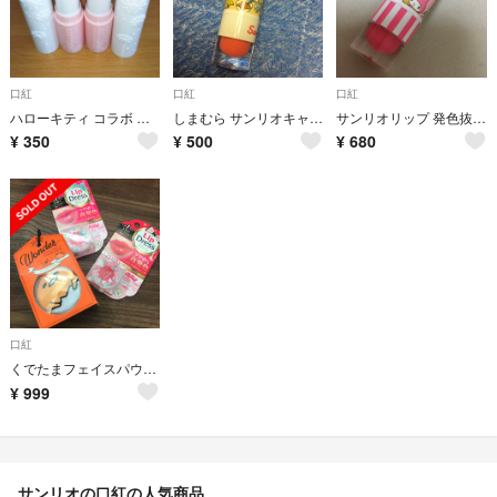
口紅
口紅
口紅
ハローキティ コラボ リップカラー
しまむら サンリオキャラクターズ リップ
サンリオリップ 発色抜群☆ ピンクの口紅＾＾
¥
350
¥
500
¥
680
口紅
くでたまフェイスパウダー 高発色リップ
¥
999
サンリオの口紅の人気商品