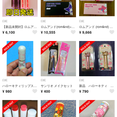
口紅
口紅
口紅
【新品未開封】ロムアンド デュイフルウォーターティント サンリオコラボ 4点
ロムアンド(rom&nd)×サンリオ コラボ
ロムアンド (rom&nd) ×サンリオ コラボ
¥
6,100
¥
10,555
¥
9,666
口紅
口紅
口紅
ハローキティリップスティック
サンリオ メイクセット
新品 ハローキティ リップ サンリオ ピーチピンク・ローズピンク 2本セット
¥
980
¥
400
¥
790