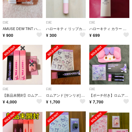
口紅
口紅
口紅
AMUSE DEW TINT ハローキティ ドングリ
ハローキティ リップカラー 口紅 レッド 赤リップ サンリオ ダイソー
ハローキティ カラー リップスティック 口紅 薔薇と椿 サンリオ
¥
900
¥
300
¥
699
口紅
口紅
口紅
【新品未開封】ロムアンド サンリオ ティント セット
ロムアンド [サンリオ] デュイフルウォーターティント 13番
【ポーチ付き】ロムアンド サンリオ クロミ 4点セット
¥
4,000
¥
1,700
¥
7,700