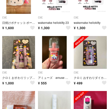
口紅
口紅
口紅
日焼けポチャッコ ポーチ サンリオ
wakemake hellokitty 23
wakemake hellokitty
¥
1,600
¥
1,300
¥
1,300
口紅
口紅
口紅
クロミ おすわりリップクリーム
アミューズ amuse ハローキティ コラボ
クロミ おすわりダイカットリップクリーム
¥
1,000
¥
555
¥
499