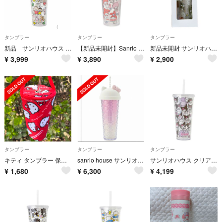
タンブラー
タンブラー
タンブラー
新品 サンリオハウス sanrio house クリアタンブラー みんなのたあ坊
【新品未開封】Sanrio house クリアタンブラー マイメロディ
新品未開封 サンリオハウス クリアタンブラー バッドばつ丸 はぴだんぶい
¥
3,999
¥
3,890
¥
2,900
タンブラー
タンブラー
タンブラー
キティ タンブラー 保冷バッグ ドリンクホルダー サンリオ ハローキティ 韓国
sanrio house サンリオハウス ハローキティ シルエットラメタンブラー 新品
サンリオハウス クリアタンブラー クロミ
¥
1,680
¥
6,300
¥
4,199