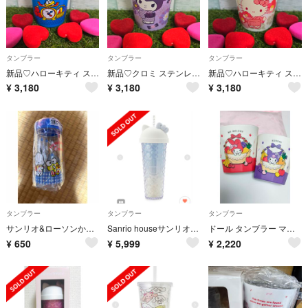
タンブラー
タンブラー
タンブラー
新品♡ハローキティ ステンレスタンブラー レトロ
新品♡クロミ ステンレスタンブラー 菊
新品♡ハローキティ ステンレスタンブラー 椿
¥
3,180
¥
3,180
¥
3,180
タンブラー
タンブラー
タンブラー
サンリオ&ローソンからあげクン クリアボトル350ml
Sanrio houseサンリオハウスハローキティシルエットラメタンブラーブルー新品
ドール タンブラー マイメロ クロミ ファミリーマート 数量限定 バンブー
¥
650
¥
5,999
¥
2,220