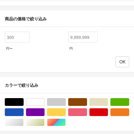
商品の価格で絞り込み
円〜
円
カラーで絞り込み
ブラック/黒色系
ホワイト/白色系
グレー/灰色系
ブラウン/茶色系
ベージュ系
グ
ブルー・ネイビー/青色系
パープル/紫色系
イエロー/黄色系
ピンク/桃色系
レッド/赤色系
オ
シルバー/銀色系
ゴールド/金色系
マルチカラー