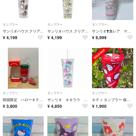
タンブラー
タンブラー
タンブラー
サンリオハウス クリアタンブラー バッドばつ丸
サンリオハウス クリアタンブラー あひるのペックル
サンリオ❣️激レア マイメロディ ピアノ ステンレスマグ レトロ 夏 プール
¥
4,199
¥
4,199
¥
6,999
タンブラー
タンブラー
タンブラー
韓国限定 ハローキティ 水筒
サンリオ キキララ クリアタンブラー サンリオハウス リトルツインスターズ 新品未開封
キティ タンブラー 保冷バッグ ドリンクホルダー サンリオ ハローキティ 韓国
¥
3,800
¥
4,850
¥
1,900