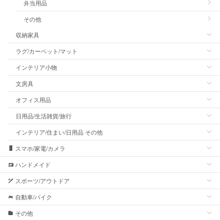
弁当用品
その他
収納家具
ラグ/カーペット/マット
インテリア小物
文房具
オフィス用品
日用品/生活雑貨/旅行
インテリア/住まい/日用品 その他
スマホ/家電/カメラ
ハンドメイド
スポーツ/アウトドア
自動車/バイク
その他