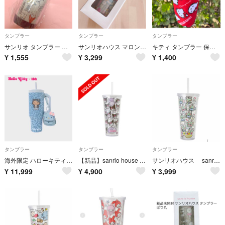
タンブラー
タンブラー
タンブラー
サンリオ タンブラー 新品未使用
サンリオハウス マロンクリーム クリアタンブラー
キティ タンブラー 保冷バッグ ドリンクホルダー サンリオ ハローキティ 韓国
¥
1,555
¥
3,299
¥
1,400
タンブラー
タンブラー
タンブラー
海外限定 ハローキティ Hello Kitty tbh ステンレスタンブラー ポーチ付き ブルー
【新品】sanrio house クリアタンブラー クロミ
サンリオハウス sanrio house クリアタンブラー けろけろけろっぴ
¥
11,999
¥
4,900
¥
3,999