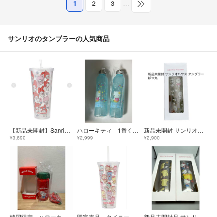
1
2
3
…
サンリオのタンブラーの人気商品
【新品未開封】Sanrio house クリアタンブラー マイメロディ
ハローキティ 1番くじ ウォーターボトル
新品未開封 サンリオハウス クリアタンブラー バッドばつ丸 はぴだんぶい
¥3,890
¥2,999
¥2,900
韓国限定 ハローキティ 水筒
即完売品 タイニーチャム タンブラー サンリオハウス
新品未開封品 サンリオハウス クリア タンブラー ポムポムプリン ハローキティ