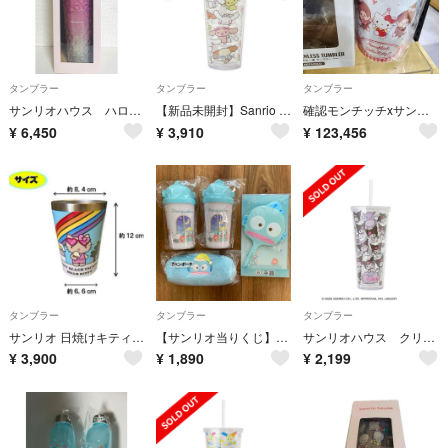
タンブラー
タンブラー
タンブラー
サンリオハウス ハローキティ シルエットラメタンブラー ピンク
【新品未開封】Sanrio house クリアタンブラー シナモロール シナモン
確認モンチッチxサンリオキャラクター 保温保冷コップ 2WAY真空二重タンブラー
¥
6,450
¥
3,910
¥
123,456
タンブラー
タンブラー
タンブラー
サンリオ 日焼けキティ ステンレスタンブラー
【サンリオ当りくじ】ハンギョドン⑥手鏡⑦ペンポーチ⑧タンブラー
サンリオハウス クリアタンブラー クロミ
¥
3,900
¥
1,890
¥
2,199