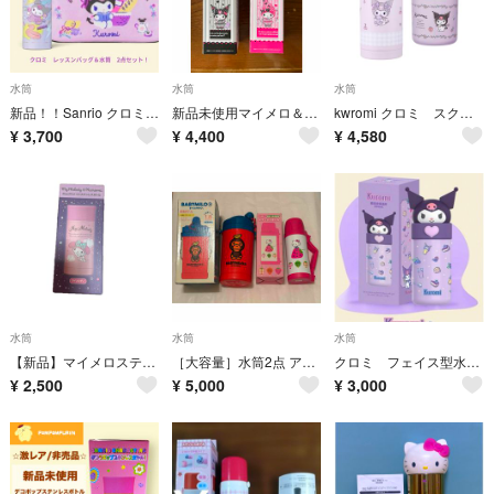
水筒
水筒
水筒
新品！！Sanrio クロミレッスンバッグ＆水筒2点セット！！
新品未使用マイメロ＆クロミ アニバーサリー ステンレスボトル 2点セット 水筒
kwromi クロミ スクリューマグボトル・デリカポット2点セット【新品未使用】
¥
3,700
¥
4,400
¥
4,580
水筒
水筒
水筒
【新品】マイメロステンレスボトル
［大容量］水筒2点 アウトドア ピクニック 家族
クロミ フェイス型水筒 ステンレス水筒 水筒 ボトル
¥
2,500
¥
5,000
¥
3,000