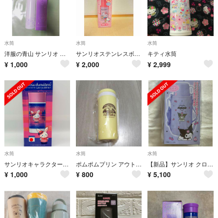
水筒
水筒
水筒
洋服の青山 サンリオ ステンレスボトル 250ml
サンリオステンレスボトル
キティ水筒
¥
1,000
¥
2,000
¥
2,999
水筒
水筒
水筒
サンリオキャラクターズ トワイライトドリームステンレスボトル ウィッシュミーメル
ポムポムプリン アウトドアデザイン冷水筒 350ml
【新品】サンリオ クロミ 2Wayステンレスボトル 水筒
¥
1,000
¥
800
¥
5,100