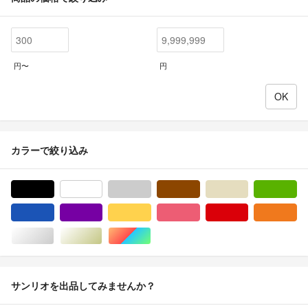
円〜
円
カラーで絞り込み
ブラック/黒色系
ホワイト/白色系
グレー/灰色系
ブラウン/茶色系
ベージュ系
グ
ブルー・ネイビー/青色系
パープル/紫色系
イエロー/黄色系
ピンク/桃色系
レッド/赤色系
オ
シルバー/銀色系
ゴールド/金色系
マルチカラー
サンリオを出品してみませんか？