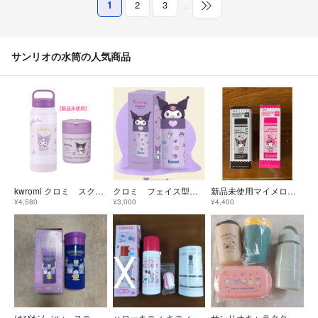
1
2
3
…
サンリオの水筒の人気商品
kwromi クロミ スクリューマグボトル・デリカポット2点セット【新品未使用】
クロミ フェイス型水筒 ステンレス水筒 水筒 ボトル
新品未使用マイメロ＆クロミ アニバーサリー ステンレスボトル 2点セット 水筒
¥4,580
¥3,000
¥4,400
はぴだんぶい ステンレスボトル
ハローキティ キティ 水筒 ステンレス ボトル 保温 保冷 380 コップ 赤
サンリオキャラクターセット