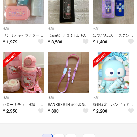
水筒
水筒
水筒
サンリオキャラクターセット
【新品】クロミ KUROMI サンリオ 超軽量 マグボトル 水筒 300ml
はぴだんぶい ステンレスボトル
¥
1,979
¥
3,580
¥
1,400
水筒
水筒
水筒
ハローキティ 水筒 ストローボトル ステンレス Sanrio ボトルホルダー
SANRIO STN-500水筒用ネームプレート付きショルダーヒモ ピンク
海外限定 ハンギョドン サンリオ ステンレス水筒 マイボトル
¥
2,950
¥
300
¥
2,200