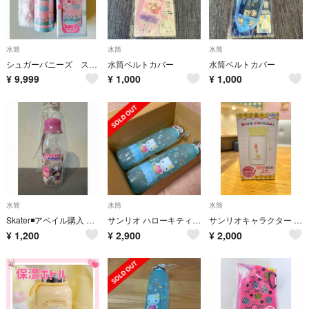
水筒
水筒
水筒
シュガーバニーズ ステンレスボト 保冷専用 スリムタイプ ストロー付き 水筒
水筒ベルトカバー
水筒ベルトカバー
¥
9,999
¥
1,000
¥
1,000
水筒
水筒
水筒
Skater◾️アベイル購入 マイメロクロミ 牛乳びん風ボトル500ml 未使用
サンリオ ハローキティ 当りくじ ウォーターボトル 2本セット
サンリオキャラクター カラーチューリップ カラーボトル ポムポムプリン
¥
1,200
¥
2,900
¥
2,000