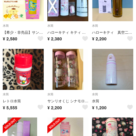
水筒
水筒
水筒
【希少・非売品】サンリオ デコラポップ ステンレスボトル ポムポムプリン 新品
ハローキティ キティ 水筒 ステンレス ボトル 保温 保冷 380 コップ 赤
ハローキティ 真空二重構造ボトル
¥
2,580
¥
2,380
¥
2,200
水筒
水筒
水筒
レトロ水筒
サンリオくじ シナモロールの可愛いピンクのプラスチック製水筒 500ml
水筒
¥
5,555
¥
2,200
¥
1,200