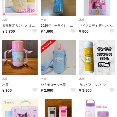
水筒
水筒
水筒
海外限定 サンリオ まるもふびより 保温ボトル 水筒 300ml 可愛い
2026年 一番くじ キティちゃん ウォーターボトル 未使用品
マイメロディ 折りたたみ水筒 500ml
¥
3,700
¥
1,600
¥
800
水筒
水筒
水筒
水筒
シナモロール水筒
カルピス サンリオ ポムポムプリン スリムサーモステンレスボトル 500ml
¥
900
¥
2,980
¥
3,800