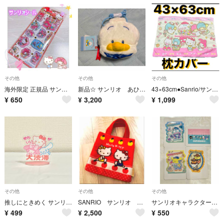
その他
その他
その他
海外限定 正規品 サンリオ ウォーター シール ステッカー デコ コラージュ ②
新品☆ サンリオ あひるのぺっクルのフェイス形ポシェット
43×63cm●Sanrio/サンリオキャラクターズ●枕カバー
¥
650
¥
3,200
¥
1,099
その他
その他
その他
推しにときめく サンリオキャラクターズ アクリルスタンド かわいいが大渋滞 即日発送
SANRIO サンリオ ハローキティ 平成レトロ レア ミニ バッグ ミミィ
サンリオキャラクターズ クッキーシール4
¥
499
¥
2,500
¥
550