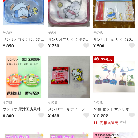
その他
その他
その他
サンリオ当りくじ ポチャッコペックル ポーチ あひるのペックル
サンリオ当りくじ ポチャッコペックル ポーチ ポチャッコ
サンリオ当たりくじ2024 あひるのペックル当たりくじ アクリルスタンド
¥
850
¥
750
¥
500
5%還元
その他
その他
その他
サンリオ 果汁工房果琳 2024 キャラクター大賞 コースター
スシロー キティ シール
○8種 セット サンリオキャラクターズじゃらじゃらキーホルダー
¥
300
¥
438
¥
2,222
(5%)
111円相当還元