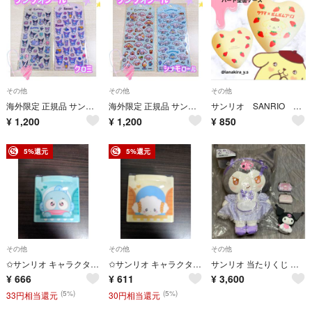
その他
その他
その他
海外限定 正規品 サンリオ フェルトシール ステッカー 2枚セット クロミ
海外限定 正規品 サンリオ フェルトシール ステッカー 2枚セット シナモロール
サンリオ SANRIO サクマ コラボ ポムポムプリン ハート型 缶ケース レア
¥
1,200
¥
1,200
¥
850
5%還元
5%還元
その他
その他
その他
✩サンリオ キャラクターズ キューケース 3 ハンギョドン
✩サンリオ キャラクターズ キューケース 3 こぎみゅん
サンリオ 当たりくじ ②ぬいぐるみ PUがまぐち SOFVIMATES クロミ
¥
666
¥
611
¥
3,600
(5%)
(5%)
33円相当還元
30円相当還元