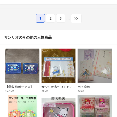
1
2
3
…
サンリオのその他の人気商品
【⑬収納ボックス】ポチャッコ あひるのペックル当りくじ ２点セット
サンリオ当たりくじ2024 あひるのペックル当たりくじ アクリルスタンド
ポチ袋他
¥2,400
¥500
¥333