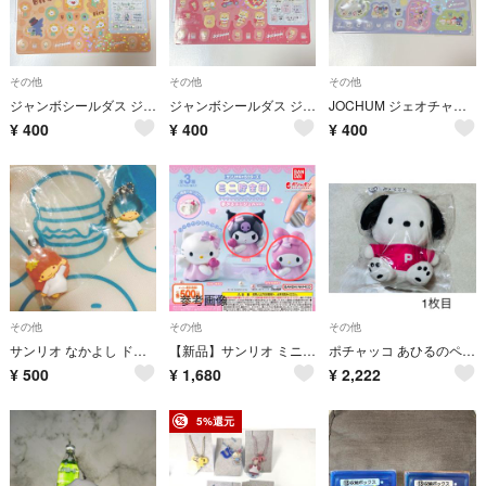
その他
その他
その他
ジャンボシールダス ジェオチャム ビラ
ジャンボシールダス ジェオチャム まめちぃ
JOCHUM ジェオチャム JO1 ジャンボシール シール ガチャガチャ
¥
400
¥
400
¥
400
その他
その他
その他
サンリオ なかよし ドロップチャーム リトルツインスターズ キキララ
【新品】サンリオ ミニ貯金箱 ガチャガチャ マイメロ＆クロミ
ポチャッコ あひるのペックル当りくじ
¥
500
¥
1,680
¥
2,222
5%還元