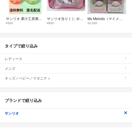
サンリオ 果汁工房果琳 2024 キャラクター大賞 コースター
サンリオ当りくじ ポチャッコペックル ポーチ【ポチャッコ】
My Melody（マイメロディ） プラグマスコット 全4種類 4個セット
¥300
¥850
¥2,000
タイプで絞り込み
レディース
メンズ
キッズ／ベビー／マタニティ
ブランドで絞り込み
サンリオ