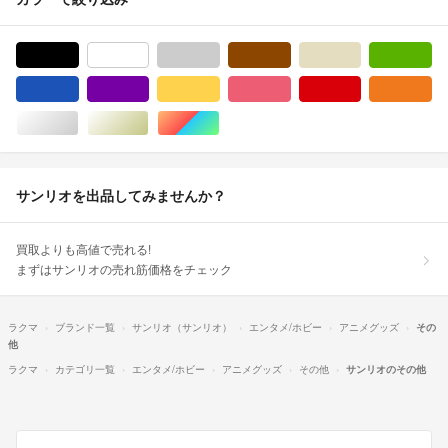
ブラック/黒色系
ホワイト/白色系
グレー/灰色系
ブラウン/茶色系
ベージュ系
グ
ブルー・ネイビー/青色系
パープル/紫色系
イエロー/黄色系
ピンク/桃色系
レッド/赤色系
オ
シルバー/銀色系
ゴールド/金色系
マルチカラー
サンリオを出品してみませんか？
買取よりも高値で売れる!
まずはサンリオの売れ筋価格をチェック
ラクマ
ブランド一覧
サンリオ（サンリオ）
エンタメ/ホビー
アニメグッズ
その
他
ラクマ
カテゴリ一覧
エンタメ/ホビー
アニメグッズ
その他
サンリオのその他