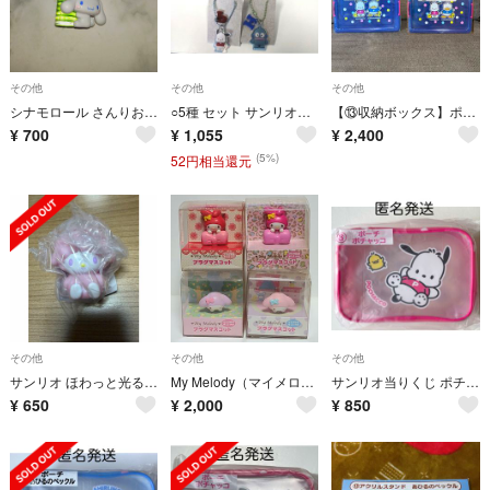
その他
その他
その他
シナモロール さんりお駄菓子本舗シリーズ ガラス瓶(ラムネ) サンリオ
○5種 セット サンリオキャラクターズツインチャーム vol.3
【⑬収納ボックス】ポチャッコ あひるのペックル当りくじ ２点セット
¥
700
¥
1,055
¥
2,400
(5%)
52円相当還元
その他
その他
その他
サンリオ ほわっと光るマスコットライト マイスウィートピアノ B
My Melody（マイメロディ） プラグマスコット 全4種類 4個セット
サンリオ当りくじ ポチャッコペックル ポーチ【ポチャッコ】
¥
650
¥
2,000
¥
850