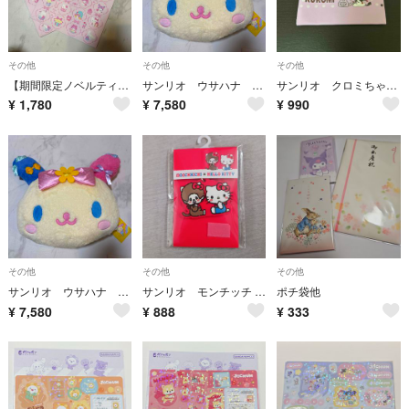
その他
その他
その他
【期間限定ノベルティ】サンリオショップ55周年ペーパーバッグ2枚
サンリオ ウサハナ ずっと大好きウサハナ バースデー フェイス形 クッション
サンリオ クロミちゃん ポーチ コインケース 小物入れ 小銭入れ Sanrio マイメロ プレゼント
¥
1,780
¥
7,580
¥
990
その他
その他
その他
サンリオ ウサハナ ずっと大好きウサハナ バースデー フェイス形 クッション
サンリオ モンチッチ x ハローキティ コラボ ラバーバッグチャーム
ポチ袋他
¥
7,580
¥
888
¥
333