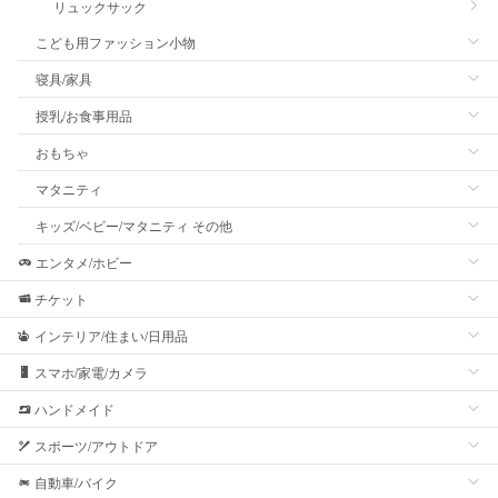
リュックサック
こども用ファッション小物
寝具/家具
授乳/お食事用品
おもちゃ
マタニティ
キッズ/ベビー/マタニティ その他
エンタメ/ホビー
チケット
インテリア/住まい/日用品
スマホ/家電/カメラ
ハンドメイド
スポーツ/アウトドア
自動車/バイク