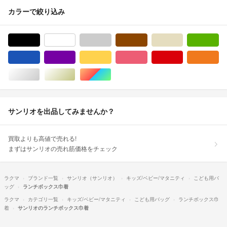
カラーで絞り込み
ブラック/黒色系
ホワイト/白色系
グレー/灰色系
ブラウン/茶色系
ベージュ系
グ
ブルー・ネイビー/青色系
パープル/紫色系
イエロー/黄色系
ピンク/桃色系
レッド/赤色系
オ
シルバー/銀色系
ゴールド/金色系
マルチカラー
サンリオを出品してみませんか？
買取よりも高値で売れる!
まずはサンリオの売れ筋価格をチェック
ラクマ
ブランド一覧
サンリオ（サンリオ）
キッズ/ベビー/マタニティ
こども用バ
ッグ
ランチボックス巾着
ラクマ
カテゴリ一覧
キッズ/ベビー/マタニティ
こども用バッグ
ランチボックス巾
着
サンリオのランチボックス巾着