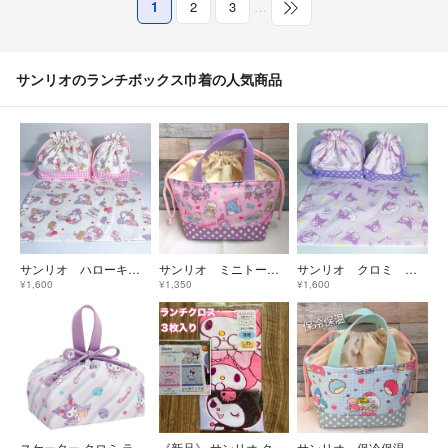
1
2
3
…
サンリオのランチボックス巾着の人気商品
サンリオ ハローキティ お弁当袋 コップ袋 ランチョンマット
サンリオ ミニトートバック お弁当袋 ハンドメイド
サンリオ クロミ お弁当袋 コップ袋 ランチョンマット
¥1,600
¥1,350
¥1,600
スケーター クロミ ランチ巾着
《新品》 サンリオ クロミ マイメロ ランチクロス 3枚
サンリオ 保冷保温 ゴロピカドン ミニトートバック お弁当袋 ハンドメイド