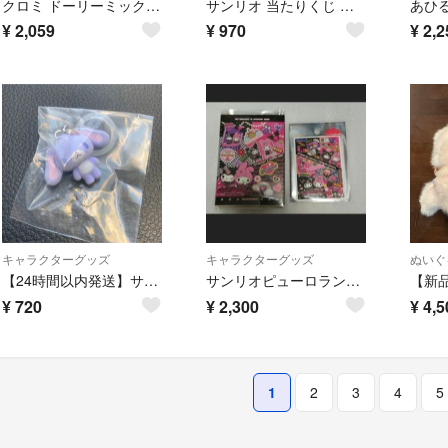
クロミ ドーリーミックス ぬいぐるみポーチ サンリオ なつめみく
サンリオ 当たりくじ ミニトートバッグ 2種セット ポチャッコ ペックル
¥
2,059
¥
970
¥
2,2
キャラクターグッズ
キャラクターグッズ
ぬいぐ
【24時間以内発送】サンリオ シュガーバニーズ ふわふわめじるしアクセサリー ブルーベリーうさ
サンリオピューロランド マイメロディ クロミ 耐水性ステッカーとメモ帳セット
¥
720
¥
2,300
¥
4,5
1
2
3
4
5