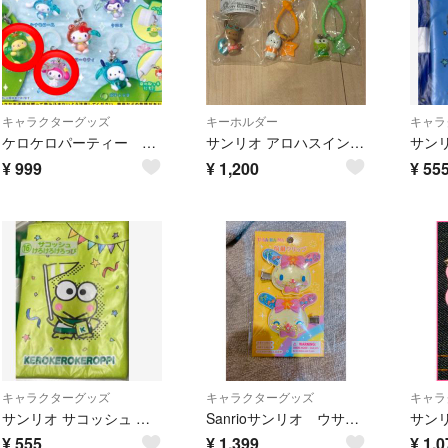
キャラクターグッズ
キーホルダー
キャラ
ケロケロパーティー サンリオ めじるしアクセサリー
サンリオ アロハスイング ななほしカラフルマルチチャーム 3個セット ポチャッコ けろけろけろっぴ 新品未使用
¥
999
¥
1,200
¥
55
キャラクターグッズ
キャラクターグッズ
キャラ
サンリオ サコッシュ けろけろけろっぴ
Sanrioサンリオ ウサハナ 前髪クリップ ずっと大好きウサハナ
¥
555
¥
1,399
¥
1,0