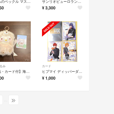
あひるのペックル マスコット 2個セット オマケ付き サンリオ 当りくじ
サンリオピューロランド エスターバニー ステッカー 4枚セット
50
¥
3,300
るみ
カード
【新品・カード付】海外限定 MINISO サンリオ キツネ ハローキティ ぬいぐるみ
ヒプマイ ディッパーダン ブロマイド
00
¥
1,000
…