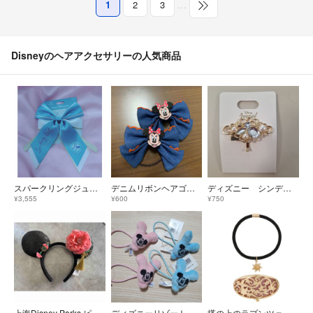
1
2
3
…
Disneyのヘアアクセサリーの人気商品
スパークリングジュビリー ヘアゴムリボン
デニムリボンヘアゴム ミニー
ディズニー シンデレラポニーフック ビジュー&パールスカシ
¥3,555
¥600
¥750
上海Disney Parks ピンク花付きカチューシャ
ディズニーリゾート ヘアゴム ミッキー ミニー バルーン
塔の上のラプンツェル ヘアゴム チャーム付き ポニーフック