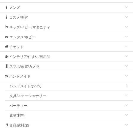
メンズ
コスメ/美容
キッズ/ベビー/マタニティ
エンタメ/ホビー
チケット
インテリア/住まい/日用品
スマホ/家電/カメラ
ハンドメイド
ハンドメイドすべて
文具/ステーショナリー
パーティー
素材/材料
食品/飲料/酒