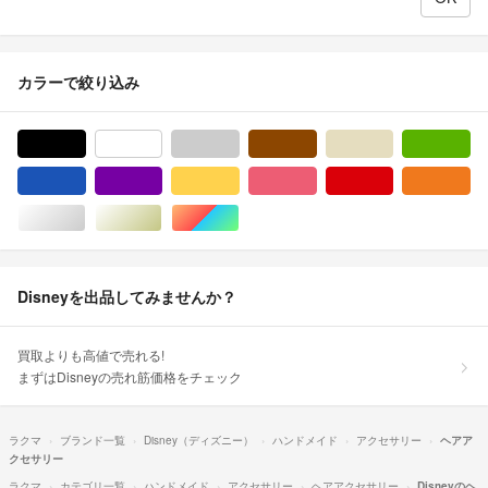
カラーで絞り込み
ブラック/黒色系
ホワイト/白色系
グレー/灰色系
ブラウン/茶色系
ベージュ系
グ
ブルー・ネイビー/青色系
パープル/紫色系
イエロー/黄色系
ピンク/桃色系
レッド/赤色系
オ
シルバー/銀色系
ゴールド/金色系
マルチカラー
Disneyを出品してみませんか？
買取よりも高値で売れる!
まずはDisneyの売れ筋価格をチェック
ラクマ
ブランド一覧
Disney（ディズニー）
ハンドメイド
アクセサリー
ヘアア
クセサリー
ラクマ
カテゴリ一覧
ハンドメイド
アクセサリー
ヘアアクセサリー
Disneyのヘ