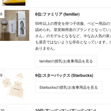
8
8位:ファミリア (familiar)
50年以上の歴史を持つ子供服、ベビー用品
認められ、皇室御用達のブランドとなってい
さん」のモデルとなるなど、今なお人気の衰
も過言ではないような存在となっています。
ありません。
familiarの授乳/お食事用品を見る
9
9位:スターバックス (Starbucks)
Starbucksの授乳/お食事用品を見る
10
10位:アンパンマン (アンパンマン)