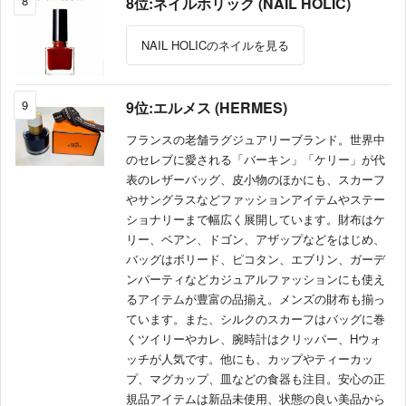
8
8位:ネイルホリック (NAIL HOLIC)
NAIL HOLICのネイルを見る
9
9位:エルメス (HERMES)
フランスの老舗ラグジュアリーブランド。世界中
のセレブに愛される「バーキン」「ケリー」が代
表のレザーバッグ、皮小物のほかにも、スカーフ
やサングラスなどファッションアイテムやステー
ショナリーまで幅広く展開しています。財布はケ
リー、ベアン、ドゴン、アザップなどをはじめ、
バッグはボリード、ピコタン、エブリン、ガーデ
ンパーティなどカジュアルファッションにも使え
るアイテムが豊富の品揃え。メンズの財布も揃っ
ています。また、シルクのスカーフはバッグに巻
くツイリーやカレ、腕時計はクリッパー、Hウォ
ッチが人気です。他にも、カップやティーカッ
プ、マグカップ、皿などの食器も注目。安心の正
規品アイテムは新品未使用、状態の良い美品から