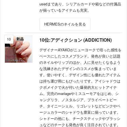
usedまであり、シリアルカードや箱などの付属品
が揃っているアイテムも充実。
HERMESのネイルを見る
10
10位:アディクション (ADDICTION)
デザイナーAYAKOがニューヨークで培った感性を
ベースにしたコスメブランド。発色が良いと話題
のネイルやリップのほか、人に見せたくなるよう
な洗練されたデザインのコスメが集まっていま
す。使いやすく、デザイン性にも優れたアイテム
は持ち運び用にもぴったりです。アイシャドウは
クボメイクで火が付いた爆発的大ヒットアイテ
ム。完売のmariageやミスユーモアをはじめ、シ
ャングリラ、ノスタルジア、プライベートビー
チ、タイニーシェル、リゴレットなどピンクやベ
ージュカラーのシャドウも豊富に揃っています。
シャドーの他にも、チークスティックやブラッシ
ュなどのチークも発色が良く注目されています。