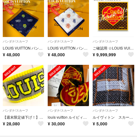
バンダナ/スカーフ
バンダナ/スカーフ
バンダナ/スカーフ
LOUIS VUITTON バンダナ/スカーフ《ダック柄》ヴァージル×NIGO
LOUIS VUITTON バンダナ/スカーフ《ロゴ》ヴァージル×NIGO
ご確認用 ☆LOUIS VUITTON バンダナ/スカーフ ヴァージル×NIGO
¥
48,000
¥
48,000
¥
9,999,999
バンダナ/スカーフ
バンダナ/スカーフ
バンダナ/スカーフ
【週末限定値下げ！】限定品 Louis Vuitton ヘッドバンド
louis vuitton ルイビィトン NIGO バンダナ マスク コラボ
ルイヴィトン スカーフ 180cm×90cm
¥
28,080
¥
30,000
¥
5,000