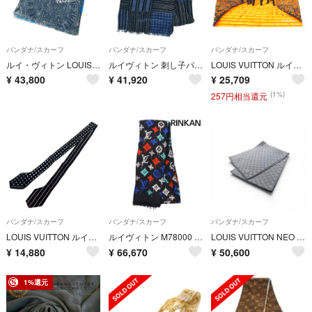
バンダナ/スカーフ
バンダナ/スカーフ
バンダナ/スカーフ
ルイ・ヴィトン LOUIS VUITTON スカーフ メンズ ブランド コットン 麻 エトール・デニム スタンプ ブルー M78539 アパレル おしゃれ カジュアル ロゴ 【中古】
ルイヴィトン 刺し子パッチワークスカーフ メンズ
LOUIS VUITTON ルイヴィトン 19SS Wizard Oz Spiral Scarf MP2323 オズの魔法使い バンダナ スカーフ オレンジ/ブラック
¥
43,800
¥
41,920
¥
25,709
(1%)
257円相当還元
バンダナ/スカーフ
バンダナ/スカーフ
バンダナ/スカーフ
LOUIS VUITTON ルイヴィトン ドット柄 ネクタイ スカーフ ツイリー バンドー MP1603 ブラック
ルイヴィトン M78000 ルーム・ウィズ・ア・ビュー グラフィティ モノグラム 大判スカーフ メンズ
LOUIS VUITTON NEO PETIT DAIMER SCARF GREY 箱有
¥
14,880
¥
66,670
¥
50,600
1%還元