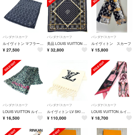
バンダナ/スカーフ
バンダナ/スカーフ
バンダナ/スカーフ
ルイヴィトン マフラー エシャルプ・ガストン V グレー コットン85%/カシミヤ15% M70044【中古】
美品 LOUIS VUITTON ルイヴィトン バンダナ ダミエ タイドアップ M96195 ブラック グレー シルク100% 55×55 イタリア製 メンズ アレンジ 中古
ルイヴィトン スカーフ
¥
27,500
¥
32,800
¥
15,800
バンダナ/スカーフ
バンダナ/スカーフ
バンダナ/スカーフ
LOUIS VUITTON ルイヴィトン カレジェアン レオパード 大判スカーフ ネイビー/グリーン 40910
ルイヴィトン LV SKI マフラー･LV アイス クリーム ウール M79377 ロングマフラー パッチ Sランク【中古】
LOUIS VUITTON ルイヴィトン All That Strap BB Scarf バンドー BB オールザ ストラップスカーフ モノグラムシルク ピンク
¥
16,500
¥
110,000
¥
18,700