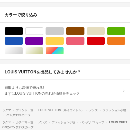
カラーで絞り込み
ブラック/黒色系
ホワイト/白色系
グレー/灰色系
ブラウン/茶色系
ベージュ系
グ
ブルー・ネイビー/青色系
パープル/紫色系
イエロー/黄色系
ピンク/桃色系
レッド/赤色系
オ
シルバー/銀色系
ゴールド/金色系
マルチカラー
LOUIS VUITTONを出品してみませんか？
買取よりも高値で売れる!
まずはLOUIS VUITTONの売れ筋価格をチェック
ラクマ
ブランド一覧
LOUIS VUITTON（ルイヴィトン）
メンズ
ファッション小物
バンダナ/スカーフ
ラクマ
カテゴリ一覧
メンズ
ファッション小物
バンダナ/スカーフ
LOUIS VUITT
ONのバンダナ/スカーフ