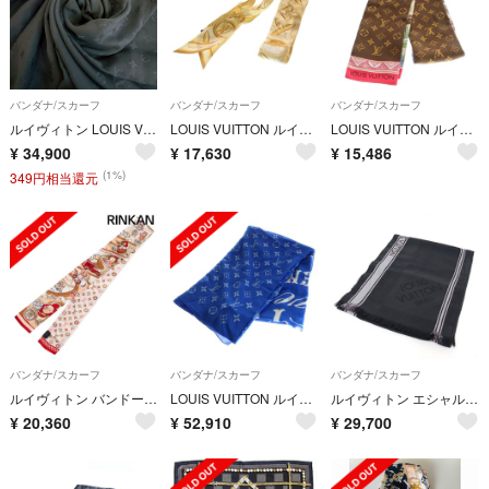
バンダナ/スカーフ
バンダナ/スカーフ
バンダナ/スカーフ
ルイヴィトン LOUIS VUITTON スカーフ モノグラム ネイビー
LOUIS VUITTON ルイヴィトン LV バンドーBB ルイゼット スカーフ ゴールド M79619
LOUIS VUITTON ルイヴィトン モノグラム シークレットガーデン バンドーBB シルクスカーフ ブラウン×ピンク M78436
¥
34,900
¥
17,630
¥
15,486
(1%)
349円相当還元
バンダナ/スカーフ
バンダナ/スカーフ
バンダナ/スカーフ
ルイヴィトン バンドー・スピーディー・ヴィヴィエンヌ M79674 シルク総柄スカーフ メンズ
LOUIS VUITTON ルイヴィトン Monogram Colours Stole モノグラムストール シルク大判スカーフ ブルー M79707
ルイヴィトン エシャルプ・メサジェ ダミエ ジェアン マフラー ダークグレー ウール100% M72685【中古】
¥
20,360
¥
52,910
¥
29,700