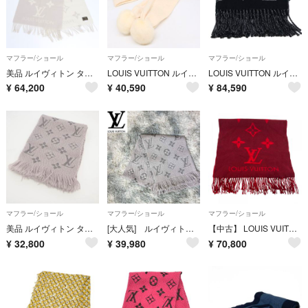
マフラー/ショール
マフラー/ショール
マフラー/ショール
美品 ルイヴィトン タグ付 モノグラム マフラー レイキャビック カシミヤ 100％ ストール 大判 グレー レディース REE DT44-10
LOUIS VUITTON ルイヴィトン 【美品】401910 ミンクファーポンポン カシミヤ
LOUIS VUITTON ルイヴィトン 【新品同様】M73055 エシャルプ ポルカグラム ウール/カシミヤ
¥
64,200
¥
40,590
¥
84,590
マフラー/ショール
マフラー/ショール
マフラー/ショール
美品 ルイヴィトン タグ付 モノグラム エシャルプ ロゴマニア マフラー シルク フリンジ グレー M74742 レディース MMM EC53-6
[大人気] ルイヴィトン エシャルプ・ロゴマニア モノグラム ウール マフラー
【中古】 LOUIS VUITTON ルイ・ヴィトン M75505 エシャルプ・レイキャビック マフラー モノグラム カシミア レッド レディース 26011208 SA
¥
32,800
¥
39,980
¥
70,800