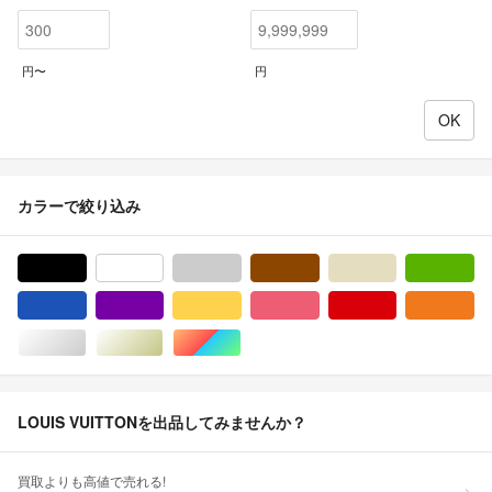
円〜
円
カラーで絞り込み
ブラック/黒色系
ホワイト/白色系
グレー/灰色系
ブラウン/茶色系
ベージュ系
グ
ブルー・ネイビー/青色系
パープル/紫色系
イエロー/黄色系
ピンク/桃色系
レッド/赤色系
オ
シルバー/銀色系
ゴールド/金色系
マルチカラー
LOUIS VUITTONを出品してみませんか？
買取よりも高値で売れる!