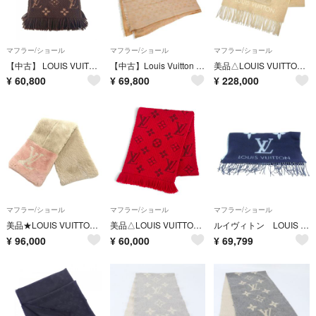
マフラー/ショール
マフラー/ショール
マフラー/ショール
【中古】 LOUIS VUITTON ルイ・ヴィトン M71383 マロン エシャルプ･ロゴマニア シャイン マフラー ストール モノグラム ブラウン 26012134 SA
【中古】Louis Vuitton ルイヴィトン ショール モノグラム
美品△LOUIS VUITTON ルイヴィトン M74354 エシャルプ コールド レイキャビック カシミヤ ミンクファー LVイニシャル マフラー 正規品
¥
60,800
¥
69,800
¥
228,000
マフラー/ショール
マフラー/ショール
マフラー/ショール
美品★LOUIS VUITTON ルイヴィトン M70873 エシャルプ LV インザシティ 裏地シルク100％ ビーバーファー LVロゴ マフラー 正規品
美品△LOUIS VUITTON ルイヴィトン 2022年製 M72432 エシャルプ ロゴマニア ウール シルク ルビー モノグラム フリンジ マフラー 正規品
ルイヴィトン LOUIS VUITTON マフラー エシャルプ・レイキャビック M77374 メンズ レディース ネイビー×ライトブルー カシミヤ100％
¥
96,000
¥
60,000
¥
69,799