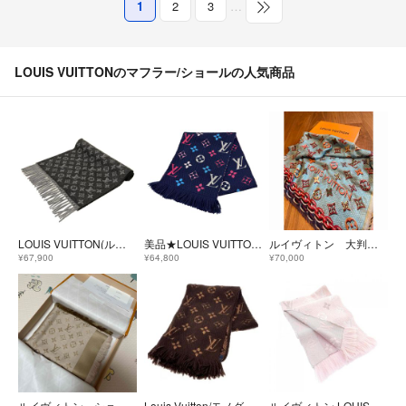
1
2
3
…
LOUIS VUITTONのマフラー/ショールの人気商品
LOUIS VUITTON(ルイヴィトン) マフラー エシャルプ・モノグラム グラディエント M71607 ノワール ウール、カシミヤ
美品★LOUIS VUITTON ルイヴィトン M70899 エシャルプ ロゴマニア ウール シルク混 レインボー フリンジ マフラー イタリア製 正規品
ルイヴィトン 大判 ストール
¥67,900
¥64,800
¥70,000
ルイヴィトン ショール モノグラム ストール LOUIS VUITTON 新品
Louis Vuitton/モノグラム/マフラー
ルイヴィトン LOUIS VUITTON M73057 MUFFLER