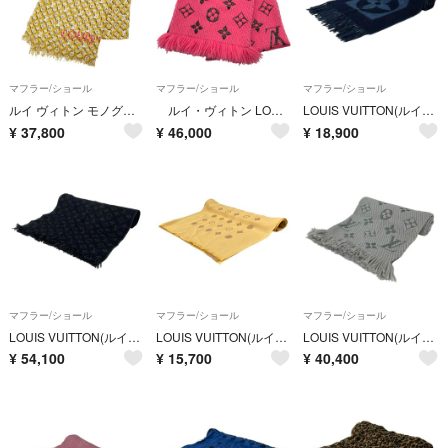
マフラー/ショール
マフラー/ショール
マフラー/ショール
ルイ ヴィトン モノグラム エトール レオパード ショール ストール カシミヤ レディース LOUIS VUITTON 【244-83713】
ルイ・ヴィトン LOUIS VUITTON エシャルプ･ロゴマニア M76070 ピンク ウール/シルク レディース マフラー
LOUIS VUITTON(ルイヴィトン) マフラー エシャルプ・カーディフ ブルー ウール、アンゴラ
¥
37,800
¥
46,000
¥
18,900
マフラー/ショール
マフラー/ショール
マフラー/ショール
LOUIS VUITTON(ルイヴィトン) マフラー モノグラム エシャルプモノグラムクラシック M70520 ノワール ウール
LOUIS VUITTON(ルイヴィトン) ストール(ショール) エトール・ヴェニス M71746 ベージュ シルク
LOUIS VUITTON(ルイヴィトン) マフラー美品 エシャルプ・ロゴマニア M74742 グリペルル ウール、シルク
¥
54,100
¥
15,700
¥
40,400