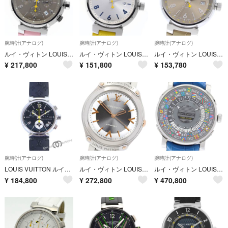
腕時計(アナログ)
腕時計(アナログ)
腕時計(アナログ)
ルイ・ヴィトン LOUIS VUITTON Q1122 タンブール クロノグラフ 自動巻き メンズ 良品 箱・保証書付き_966726
ルイ・ヴィトン LOUIS VUITTON Q111E タンブール デイト クォーツ メンズ 箱・保証書付き_972139
ルイ・ヴィトン LOUIS VUITTON Q1132 タンブール デイト GMT 自動巻き メンズ 箱・保証書付き_970575
¥
217,800
¥
151,800
¥
153,780
腕時計(アナログ)
腕時計(アナログ)
腕時計(アナログ)
LOUIS VUITTON ルイ・ヴィトン タンブールGM ラブリーカップ Q11BG 39mm クロノグラフ メンズ 黒文字盤 ブラック【中古】
ルイ・ヴィトン LOUIS VUITTON Q6G24 フィフティファイブ 自動巻き ボーイズ 保証書付き_968150
ルイ・ヴィトン LOUIS VUITTON Q5D20 エスカル タイムゾーン ワールドタイム 自動巻き メンズ 箱・保証書付き_969360
¥
184,800
¥
272,800
¥
470,800