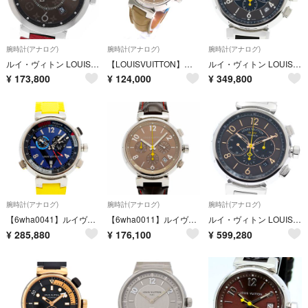
腕時計(アナログ)
腕時計(アナログ)
腕時計(アナログ)
ルイ・ヴィトン LOUIS VUITTON QA005 タンブールスリム モノグラム デイト クォーツ メンズ _970539
【LOUISVUITTON】☆新品同様☆ルイヴィトン時計 タンブール Q1112
ルイ・ヴィトン LOUIS VUITTON Q1141 タンブール クロノグラフ エルプリメロ デイト 自動巻き メンズ _933666
¥
173,800
¥
124,000
¥
349,800
腕時計(アナログ)
腕時計(アナログ)
腕時計(アナログ)
【6wha0041】ルイヴィトン タンブール レガッタ クロノグラフ アラーム Q102D ネイビー文字盤【中古】腕時計 メンズ
【6wha0011】ルイヴィトン タンブール クロノグラフ Q1122 ブラウン文字盤【中古】腕時計 メンズ
ルイ・ヴィトン LOUIS VUITTON Q114A タンブール エルプリメロ クロノグラフ デイト 自動巻き メンズ 良品 箱・保証書付き_959567
¥
285,880
¥
176,100
¥
599,280