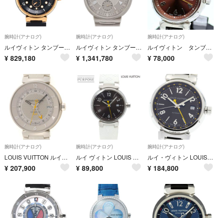
腕時計(アナログ)
腕時計(アナログ)
腕時計(アナログ)
ルイヴィトン タンブール オトマティック ストリート ダイバー ブラックブレイズ QA123 自動巻き ステンレススティール ピンクゴールド メンズ LOUIS VUITTON 【中古】 【時計】
ルイヴィトン タンブール オトマティック W1ST1 自動巻き ステンレススティール メンズ LOUIS VUITTON 【中古】 【時計】
ルイヴィトン タンブール Q1211 ブラウン レディース 腕時計 クォーツ
¥
829,180
¥
1,341,780
¥
78,000
腕時計(アナログ)
腕時計(アナログ)
腕時計(アナログ)
LOUIS VUITTON ルイ・ヴィトン タンブール ムーン GMT Q8D31 腕時計 ステンレススチール/ラバー シルバー 自動巻き メンズ【中古】472
ルイ ヴィトン LOUIS VUITTON タンブール Q1111 メンズ 腕時計 デイト ブラウン クォーツ ウォッチ Tambour 90337394
ルイ・ヴィトン LOUIS VUITTON Q1131 タンブール GMT デイト 自動巻き メンズ 良品 内箱付き_962354
¥
207,900
¥
89,800
¥
184,800