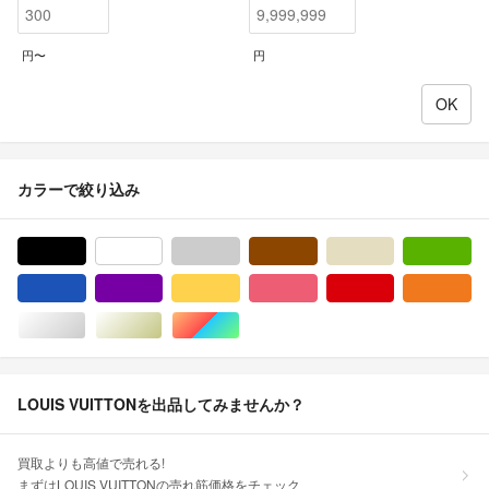
円〜
円
カラーで絞り込み
ブラック/黒色系
ホワイト/白色系
グレー/灰色系
ブラウン/茶色系
ベージュ系
グ
ブルー・ネイビー/青色系
パープル/紫色系
イエロー/黄色系
ピンク/桃色系
レッド/赤色系
オ
シルバー/銀色系
ゴールド/金色系
マルチカラー
LOUIS VUITTONを出品してみませんか？
買取よりも高値で売れる!
まずはLOUIS VUITTONの売れ筋価格をチェック