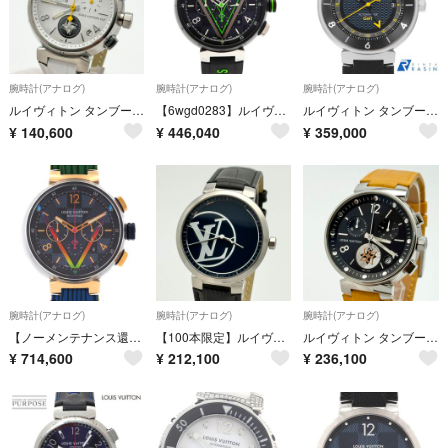
腕時計(アナログ)
腕時計(アナログ)
腕時計(アナログ)
ルイヴィトン タンブール ラブリーカップ Q11BA クロノグラフ シェル 新品ベルト 新品電池 メンズ 腕時計 519
【6wgd0283】ルイヴィトン タンブール ダミエ グラフィット レース QA130 黒文字盤【中古】腕時計 メンズ
ルイヴィトン タンブール ムーンGMT Q8D30Z メンズ 中古 腕時計
¥
140,600
¥
446,040
¥
359,000
腕時計(アナログ)
腕時計(アナログ)
腕時計(アナログ)
【ノーメンテナンス還元価格】ルイヴィトン タンブールクロノダミエコバルトVレインボー PVDxPG LIMITED QA129 SSxPG 自動巻
【100本限定】ルイヴィトン タンブール QA001 希少 新品ベルト 新品電池 メンズ 腕時計 545
ルイヴィトン タンブール Q8D11 ムーンスター クロノグラフ 新品電池 メンズ 腕時計 743
¥
714,600
¥
212,100
¥
236,100