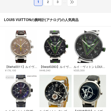
1
2
3
…
LOUIS VUITTONの腕時計(アナログ)の人気商品
【6wha0011】ルイヴィトン タンブール クロノグラフ Q1122 ブラウン文字盤【中古】腕時計 メンズ
【6wgd0283】ルイヴィトン タンブール ダミエ グラフィット レース QA130 黒文字盤【中古】腕時計 メンズ
ルイ・ヴィトン LOUIS VUITTON QA131 タンブール 自動巻き メンズ 箱・保証書付き_972316
¥176,100
¥446,040
¥335,500
ルイ ヴィトン LOUIS VUITTON タンブール クロノグラフ Q102V メンズ 腕時計 デイト ネイビー オートマ 自動巻き Tambour 90336305
ルイヴィトン タンブール Q8D11 ムーンスター クロノグラフ 新品電池 メンズ 腕時計 743
【100本限定】ルイヴィトン タンブール QA001 希少 新品ベルト 新品電池 メンズ 腕時計 545