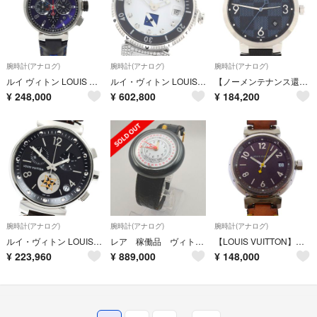
腕時計(アナログ)
腕時計(アナログ)
腕時計(アナログ)
ルイ ヴィトン LOUIS VUITTON タンブール クロノグラフ Q102V メンズ 腕時計 デイト ネイビー オートマ 自動巻き Tambour 90336305
ルイ・ヴィトン LOUIS VUITTON Q113C タンブール ダイビング ダイヤモンド デイト 11P 自動巻き メンズ 内箱付き_967660
【ノーメンテナンス還元価格】ルイヴィトン タンブールスリムダミエ QA026 SS クォーツ
¥
248,000
¥
602,800
¥
184,200
腕時計(アナログ)
腕時計(アナログ)
腕時計(アナログ)
ルイ・ヴィトン LOUIS VUITTON Q8D11 タンブール ムーンスターGM クロノグラフ クォーツ メンズ 箱付き_969111
レア 稼働品 ヴィトン モントレLV2 デイト メンズ レディース ヴィンテージ Monterey ユニセックス
【LOUIS VUITTON】ルイ・ヴィトン タンブール 二重巻き Q1311 ステンレススチール×モノグラムキャンバス クオーツ アナログ表示 ボーイズ ブラウン文字盤 腕時計
¥
223,960
¥
889,000
¥
148,000