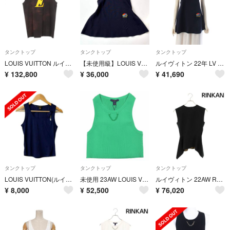
タンクトップ
タンクトップ
タンクトップ
LOUIS VUITTON ルイ・ヴィトン タンクトップ LVロゴ
【未使用級】LOUIS VUITTON ウェーブウイングタンクトップ モノグラム
ルイヴィトン 22年 LV ウェーブウィング タンクトップ トップス RW222W N70 FNKW06 ネイビー S【中古】
¥
132,800
¥
36,000
¥
41,690
タンクトップ
タンクトップ
タンクトップ
LOUIS VUITTON(ルイヴィトン) タンクトップ サイズM レディース ネイビー リボン/チャーム
未使用 23AW LOUIS VUITTON ルイヴィトン LVロゴ チェーン リブニット クロップド タンクトップ ノースリーブカットソー S グリーン レディース 古着 中古 USED
ルイヴィトン 22AW RW223W NHY FJBL17 モノグラム ペプラムノースリーブトップス レディース 34
¥
8,000
¥
52,500
¥
76,020