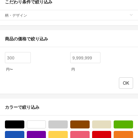
こだわり条件で絞り込み
柄・デザイン
商品の価格で絞り込み
円〜
円
カラーで絞り込み
ブラック/黒色系
ホワイト/白色系
グレー/灰色系
ブラウン/茶色系
ベージュ系
グ
ブルー・ネイビー/青色系
パープル/紫色系
イエロー/黄色系
ピンク/桃色系
レッド/赤色系
オ