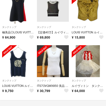
タンクトップ
タンクトップ
タンクトップ
極美品◎LOUIS VUITTON ルイヴィトン シルク エンボスモノグラム スポーティー タンクトップ ブラック レッド ゴールド金具 S 正規品
【定価40万】ルイヴィトン トリプルヘム タンクトップ Sサイズ 限定品
LOUIS VUITTON ルイヴィトン クロス ロープ タンクトップ 36
¥
64,900
¥
69,800
¥
15,800
タンクトップ
タンクトップ
タンクトップ
LOUIS VUITTON ルイヴィトン レーヨンシルクプリントタンクトップ RW121A F1TS30VA7 ネイビー M
ITS7OVQWX850 美品 LOUIS VUITTON ルイヴィトン リブ アメスリ タンクトップ 1AFHN9 ホワイト チェーン ノースリーブ レディース サイズL
ルイヴィトン タンクトップ
¥
9,750
¥
30,799
¥
64,000