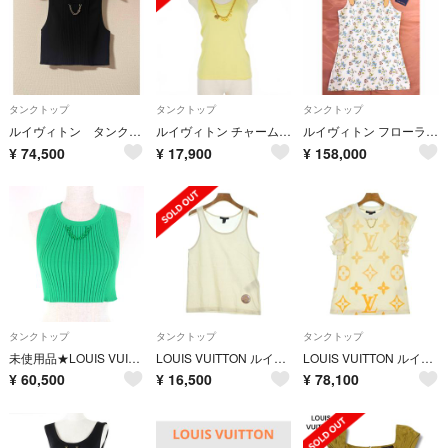
タンクトップ
タンクトップ
タンクトップ
ルイヴィトン タンクトップ
ルイヴィトン チャーム付き タンクトップ カットソー XS 黄 イエロー
ルイヴィトン フローラルプリントアイレットベルトタンクトップ
¥
74,500
¥
17,900
¥
158,000
タンクトップ
タンクトップ
タンクトップ
未使用品★LOUIS VUITTON ルイヴィトン 23AW 1AB8CS チェーン装飾 クロップド丈 リブ タンクトップ グリーン XS 伊製 正規品 レディース
LOUIS VUITTON ルイヴィトン タンクトップ S アイボリー 【古着】【中古】
LOUIS VUITTON ルイヴィトン ノースリーブ XS 白 【古着】【中古】【送料無料】
¥
60,500
¥
16,500
¥
78,100