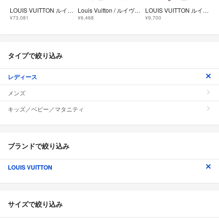
LOUIS VUITTON ルイヴィトン Peplum Tank Top モノグラム ペプラム ノースリーブ タンクトップ ブラウス ブラック/ブラウン 1A7VTN
Louis Vuitton / ルイヴィトン | コットン ボーダー ロゴ タンクトップ | 38 | オレンジ/ホワイト | レディース
LOUIS VUITTON ルイ・ヴィトン タンクトップ パープル コットン100％
¥73,081
¥6,468
¥9,700
タイプで絞り込み
レディース
メンズ
キッズ／ベビー／マタニティ
ブランドで絞り込み
LOUIS VUITTON
サイズで絞り込み