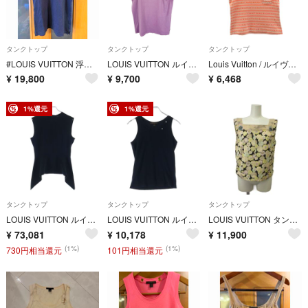
タンクトップ
タンクトップ
タンクトップ
#LOUIS VUITTON 浮き輪モチーフ タンクトップ ネイビー #XS
LOUIS VUITTON ルイ・ヴィトン タンクトップ パープル コットン100％
Louis Vuitton / ルイヴィトン | コットン ボーダー ロゴ タンクトップ | 38 | オレンジ/ホワイト | レディース
¥
19,800
¥
9,700
¥
6,468
1%還元
1%還元
タンクトップ
タンクトップ
タンクトップ
LOUIS VUITTON ルイヴィトン Peplum Tank Top モノグラム ペプラム ノースリーブ タンクトップ ブラウス ブラック/ブラウン 1A7VTN
LOUIS VUITTON ルイヴィトン 07SS チャーム付き ノースリーブ タンクトップ レディース ブラック ※ チャーム欠損
LOUIS VUITTON タンクトップ ノースリーブ 36 黒 ブラック 花柄
¥
73,081
¥
10,178
¥
11,900
(1%)
(1%)
730円相当還元
101円相当還元