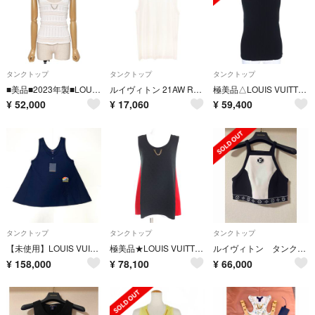
タンクトップ
タンクトップ
タンクトップ
■美品■2023年製■LOUIS VUITTON ルイ・ヴィトン タンクトップ サイズXS LVチェーン ニット ノースリーブ ブランド古着【中古】20260205/RA7671
ルイヴィトン 21AW RW212B XUZ FLRO31 レーヨンネックチェーンノースリーブカットソー レディース XS
極美品△LOUIS VUITTON ルイヴィトン 22SS LVチェーン クルーネック リブ ニット タンクトップ ブラック S イタリア製 正規品 レディース
¥
52,000
¥
17,060
¥
59,400
タンクトップ
タンクトップ
タンクトップ
【未使用】LOUIS VUITTON ウェーブウイング タンクトップ レディース
極美品★LOUIS VUITTON ルイヴィトン 2022年製 シルク混 チェーン付 モノグラム柄 サイドライン ノースリ タンクトップ M 箱付 黒 赤
ルイヴィトン タンクトップ
¥
158,000
¥
78,100
¥
66,000