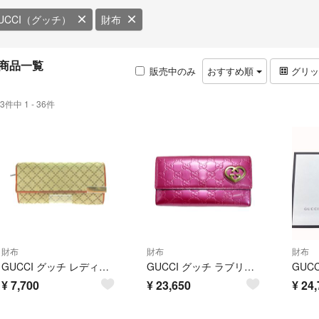
UCCI（グッチ）
財布
商品一覧
販売中のみ
おすすめ順
グリ
3件中 1 - 36件
財布
財布
財布
GUCCI グッチ レディース 長財布 ディアマンテ キャンバス ロングウォレット メタルプレート L字ファスナー 269541 ベージュ
GUCCI グッチ ラブリーハート エナメル GGエンボス 251861 ピンク 長財布 レディース
¥
7,700
¥
23,650
¥
24,