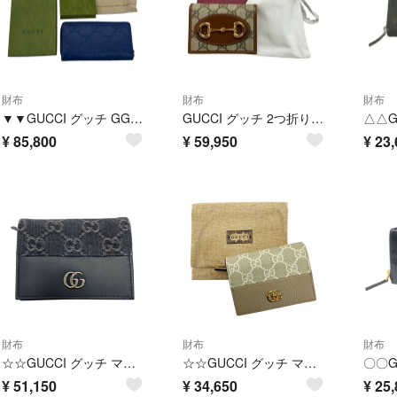
財布
財布
財布
▼▼GUCCI グッチ GGエンボス ウォレット ラウンドファスナー長財布 6255558-203887 ブルー
GUCCI グッチ 2つ折り財布 GGスプリーム 621887 ブラウン レザー ゴールド金具
¥
85,800
¥
59,950
¥
23,
財布
財布
財布
☆☆GUCCI グッチ マーモント 658610 2つ折り財布 レザー レディース シルバー金具
☆☆GUCCI グッチ マーモント ダブルG ミニウォレット デニムxレザー 658610 ブラック 2つ折り財布
¥
51,150
¥
34,650
¥
25,