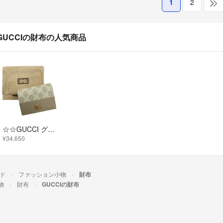
1
2
GUCCIの財布の人気商品
☆☆GUCCI グッチ マーモント ダブルG ミニウォレット デニムxレザー 658610 ブラック 2つ折り財布
¥34,650
ド
ファッション小物
財布
物
財布
GUCCIの財布