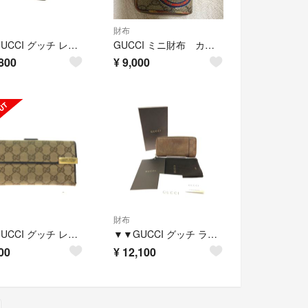
財布
▼▼GUCCI グッチ レディース 長財布 インターロッキングG Wホック レザー 231843 ベージュ
GUCCI ミニ財布 カードケース
800
¥
9,000
財布
▼▼GUCCI グッチ レディース 長財布 GGキャンバス Wホック 角スレ有 257012
▼▼GUCCI グッチ ラウンドファスナー 長財布 GG シマレザー 箱付 256439・496334 ブラウン
00
¥
12,100