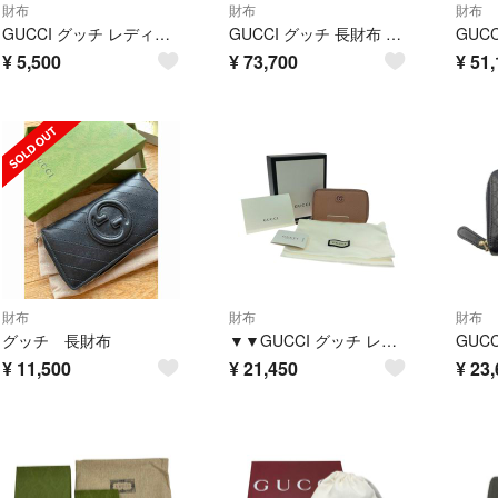
財布
財布
財布
GUCCI グッチ レディース 二つ折り財布 コンパクトウォレット Wホック ジャッキー 035 2778 2131 ブラック
GUCCI グッチ 長財布 ジップアラウンドウォレット GGスプリームキャンバス カモフラ柄 834694 ブルー×ベージュ
¥
5,500
¥
73,700
¥
51,
財布
財布
財布
グッチ 長財布
▼▼GUCCI グッチ レディース コインケース 小銭入れ ウンドファスナー コンパクトウォレット ダブルG ロゴ 644412 ピンク
¥
11,500
¥
21,450
¥
23,