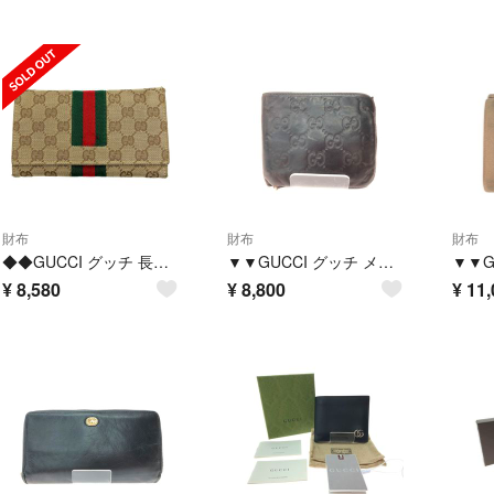
財布
財布
財布
◆◆GUCCI グッチ 長財布 GGキャンバス 毛羽立ち有り 035.2888.2092 ブラウン
▼▼GUCCI グッチ メンズ 二つ折財布 グッチシマ レザー 146223 ブラウン
¥
8,580
¥
8,800
¥
11,