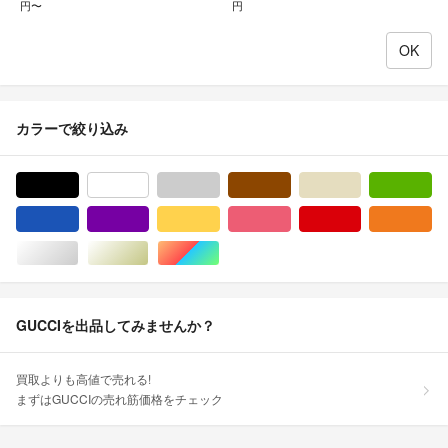
円〜
円
カラーで絞り込み
ブラック/黒色系
ホワイト/白色系
グレー/灰色系
ブラウン/茶色系
ベージュ系
グ
ブルー・ネイビー/青色系
パープル/紫色系
イエロー/黄色系
ピンク/桃色系
レッド/赤色系
オ
シルバー/銀色系
ゴールド/金色系
マルチカラー
GUCCIを出品してみませんか？
買取よりも高値で売れる!
まずはGUCCIの売れ筋価格をチェック