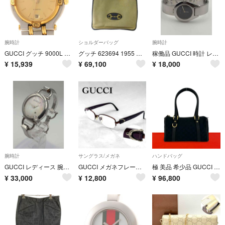
腕時計
ショルダーバッグ
腕時計
GUCCI グッチ 9000L 腕時計 ステンレススチール/ゴールドメッキ ゴールドメッキ ゴールド クオーツ シャンパン文字盤 レディース【中古】207
グッチ 623694 1955 ホースビット トートバッグ ショルダーバッグ
稼働品 GUCCI 時計 レディース 6700L 電池交換済み
¥
15,939
¥
69,100
¥
18,000
腕時計
サングラス/メガネ
ハンドバッグ
GUCCI レディース 腕時計 キオド 122.5 クオーツ 稼働品
GUCCI メガネフレーム ホースビッド ハーフリム チタン 日本製 グッチ
極 美品 希少品 GUCCI グッチ GG ロゴ 柄 キャンバス レザー 本革 ハンドバッグ ミニ トートバッグ ボストンバッグ ブラック 34441
¥
33,000
¥
12,800
¥
96,800