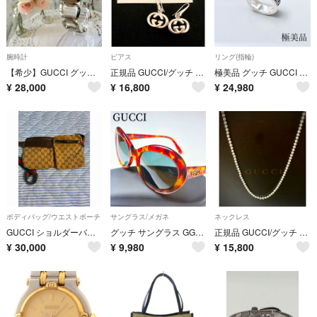
腕時計
ピアス
リング(指輪)
【希少】GUCCI グッチ 腕時計 125.5 ブラック シルバー レディース
正規品 GUCCI/グッチ インターロッキングG/ダブルG フックピアス シルバー/スターリングシルバー(コントロールカード付き)
極美品 グッチ GUCCI 925 リング 指輪 シルバー Y041 アクセサリー アラベスク
¥
28,000
¥
16,800
¥
24,980
ボディバッグ/ウエストポーチ
サングラス/メガネ
ネックレス
GUCCI ショルダーバッグ
グッチ サングラス GG2157 オーバル べっ甲 Y2K GGロゴ 美品
正規品 GUCCI/グッチ ボールチェーン ネックレス シルバー925/スターリングシルバー(50.5cm)
¥
30,000
¥
9,980
¥
15,800