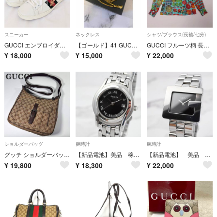
スニーカー
ネックレス
シャツ/ブラウス(長袖/七分)
GUCCI エンブロイダリー エース 厚底スニーカー ハチ ホワイト 23㎝
【ゴールド】41 GUCCI グッチ ネックレス シェリーライン パフュームボトル ケース ゴールド
GUCCI フルーツ柄 長袖シャツ イタリア製 トムフォード期
¥
18,000
¥
15,000
¥
22,000
ショルダーバッグ
腕時計
腕時計
グッチ ショルダーバッグ 斜め掛け GG柄 GGキャンバス レザー ブラウン
【新品電池】美品 稼働品 GUCCI グッチ レディース 腕時計 デイト表示
【新品電池】 美品 稼働品 GUCCI グッチ 男女兼用 腕時計 レクタンギュラー Gモチーフ
¥
19,800
¥
18,300
¥
22,000