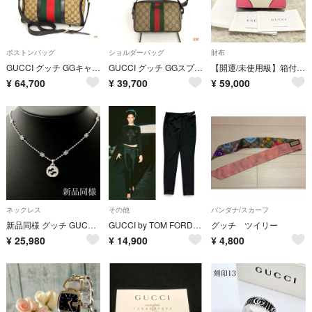
ボストンバッグ
ショルダーバッグ
財布
GUCCI グッチ GGキャンバス シェリーライン ウェブストライプ ボストン
GUCCI グッチ GGスプリーム シェリーライン ショルダーバッグ 斜め掛け
【開運/未使用級】箱付 グッチ GGスプリーム フクロウ アニマルミニウォレット
¥
64,700
¥
39,700
¥
59,000
ネックレス
その他
バンダナ/スカーフ
新品同様 グッチ GUCCI 925 ネックレス ペンダント シルバー Y044 アクセサリー インターロッキング チェーン
GUCCI by TOM FORD 98SS Logo Belt Zip Hem Trousers
グッチ ツイリー
¥
25,980
¥
14,900
¥
4,800