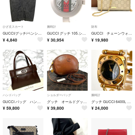
ひざ丈スカート
腕時計
財布
GUCCI/グッチ/ペンシルデニムスカート/サイズ不明/ブラック/レディース/FE0466
GUCCI グッチ 105.シェリーライン バングルウォッチ #S 105 腕時計 ステンレススチール ホワイト/グリーン/レッド クオーツ ホワイト/グリーン/レッド文字盤 レディース【中古】207
GUCCI チェーンウォレット 長財布 グッチシマ 型押しレザー ゴールド金具 アイボリー
¥
4,840
¥
30,954
¥
19,980
ハンドバッグ
ショルダーバッグ
腕時計
GUCCI バッグ ハンドバッグ ワンショルダーバッグ トートバッグ 本革
グッチ オールドグッチ バッグ ショルダーバッグ ポシェット 斜めがけ 本革
グッチ GUCCI 6400L レディース 腕時計 磨き済み 美品 電池新品 ブラック文字盤 ゴールド s2420
¥
59,800
¥
39,800
¥
24,000