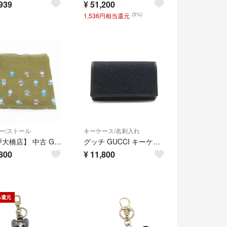
939
¥
51,200
(3%)
1,536円相当還元
ー/ストール
キーケース/名刺入れ
【瀬戸大橋店】 中古 GUCCI | グッチ マフラー × ドラえもん ストール 654639 4GAAT ブラウン 【135】
グッチ GUCCI キーケース GGキャンバス/レザー ブラック ユニセックス 送料無料【中古】 h32332k
800
¥
11,800
%還元