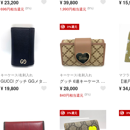
¥
23,200
¥
39,800
¥
15,
(3%)
(5%)
696円相当還元
1,990円相当還元
3%還元
キーケース/名刺入れ
キーケース/名刺入れ
マフラ
GUCCI グッチ GGメタル レザー キーケース キーケース 473924 レザー ブラック メンズ【中古】
グッチ 6連キーケース GGキャンバス ラブリーハート ベージュ/ピンクベージュ 203551 GUCCI Aランク 中古
¥
19,800
¥
28,000
¥
34,
(3%)
840円相当還元
3%還元
3