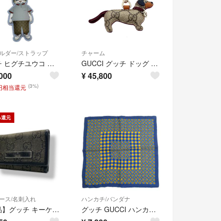
ルダー/ストラップ
チャーム
グッチ ヒグチユウコ バッグチャーム Sランク 中古
GUCCI グッチ ドッグ シェイプ バッグチャーム チャーム 821812 GGスプリームキャンバス ベージュ ボルドー レディース【中古】
000
¥
45,800
(3%)
0円相当還元
%還元
ース/名刺入れ
ハンカチ/バンダナ
【良品】グッチ キーケース メタルバー GGキャンバス レザー 6連 ブラック 黒 シルバー金具 コンパクト ビジネス スタイリッシュ ミニ 鍵入れ メンズ レディース ユニセックス 人気 定番 ブランド 高級感 シンプル エレガント 普段使い ギフト W3
グッチ GUCCI ハンカチ スカーフ シルク ネイビー/イエロー レディース 送料無料【中古】 e61986a