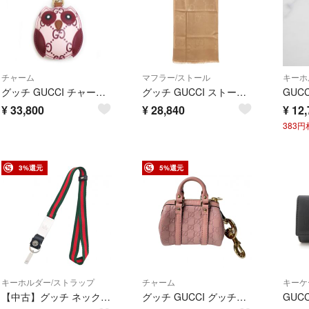
チャーム
マフラー/ストール
キーホ
グッチ GUCCI チャーム キーリング ふくろう レザー/メタル ライトピンク/バーガンディ/ゴールド レディース 送料無料【中古】 e62068c
グッチ GUCCI ストール GGジャカード シルクウール ショール シルク ウール キャメル シルク 60% ウール 40% GG柄 663671 3GC43 9800【中古】
¥
33,800
¥
28,840
¥
12,
383
3%還元
5%還元
キーホルダー/ストラップ
チャーム
キーケ
【中古】グッチ ネックストラップ ロゴ シェリーライン ブラックレザー シルバー金具 Aランク gu8912dn
グッチ GUCCI グッチシマ コインケース バッグチャーム レディース