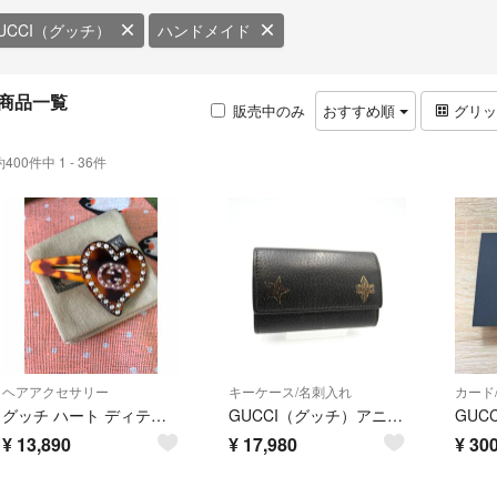
UCCI（グッチ）
ハンドメイド
商品一覧
販売中のみ
おすすめ順
グリ
約400件中 1 - 36件
ヘアアクセサリー
キーケース/名刺入れ
カード
グッチ ハート ディテールヘアクリップ
GUCCI（グッチ）アニマリエ ビー＆スター キーケース ヴィンテージ レザー ブラック ゴールド金具 6連 メンズ レディース 495071【中古】
GUC
¥
13,890
¥
17,980
¥
30