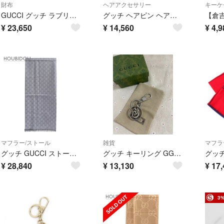
財布
ヘアアクセサリー
キーケ
GUCCI グッチ ラブリーハート エナメル GGエンボス 251861 ピンク 長財布 レディース
グッチ ヘアピン ヘアクリップ
¥
23,650
¥
14,560
¥
4,9
マフラー/ストール
雑貨
マフラ
グッチ GUCCI ストール GGライン シルクウール ショール シルク ウール グレー シルク 20% ウール 80% GG柄 281942 3G704 1962【中古】
グッチ キーリング GG キーホルダー シルバー
¥
28,840
¥
13,130
¥
17,
3