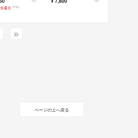
50
¥
7,800
(1%)
相当還元
…
ページの上へ戻る