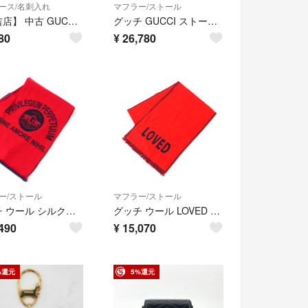
ース/名刺入れ
マフラー/ストール
【倉吉店】 中古 GUCCI | グッチ キーケース Bee Star 6連キーケース 495071 ブラック 【125】
グッチ GUCCI ストール GGライン シルクウール ショール シルク ウール ブラウン シルク 20% ウール 80% GG柄 282390 3G704【中古】
80
¥
26,780
ー/ストール
マフラー/ストール
グッチ ウール シルク混 プリント マフラー ストール 521111 レッド ブルー【中古】
グッチ ウール LOVED マフラー ストール 473526 レッド ネイビー【中古】
490
¥
15,070
%還元
5%還元