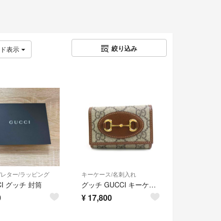
絞り込み
ッド表示
/レター/ラッピング
キーケース/名刺入れ
CI グッチ 封筒
グッチ GUCCI キーケース ホースビット GGスプリームキャンバス ブラウン ユニセックス 671785 送料無料【中古】 56763k
0
¥
17,800