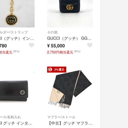
ルダー/ストラップ
その他
GUCCI（グッチ）インターロッキングG ヴィンテージ キーホルダー バッグチャーム ゴールド ネイビー エナメル イタリア製 箱付き レディース 【中古】
GUCCI（グッチ） GGマーモント キーチェーン バッグチャーム 768275 その他小物 ブラック
780
¥
55,000
(3%)
(5%)
円相当還元
2,750円相当還元
3%還元
ース/名刺入れ
マフラー/ストール
GUCCI グッチ インターロッキングG 6連 115225 キーケース レザー ブラック メンズ【中古】【473】
【中古】グッチ マフラー ストール GG ロゴ ジャガード ウール ブラック×ベージュ Aランク gu6823gg