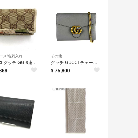
ース/名刺入れ
その他
GUCCI グッチ GG 6連キーケース ベージュ/アイボリー キャンバス/レザー 127048 キーケース キャンバス/レザー レザー ベージュ レディース【中古】471
グッチ GUCCI チェーンウォレット GGマーモント レザー グレー レディース 401232 送料無料【中古】 z10614
869
¥
75,800