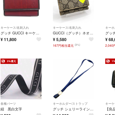
キーケース/名刺入れ
キーケース/名刺入れ
キーホ
グッチ GUCCI キーケース レザー レッドブラウン ユニセックス 106678 送料無料【中古】 h32322a
GUCCI（グッチ）ネオンハート GGスプリーム キーケース 6連 PVC レザー ベージュ ネオンイエロー ハートモチーフ レディース 323228【中古】
¥
11,800
¥
5,580
¥
68,
(3%)
167円相当還元
2,04
3%還元
1
各種パーツ
キーホルダー/ストラップ
キーケ
紐 黒白文字
グッチ シェリーライン インターロッキングG ネックストラップ キャンバス レザー ネイビー 115278 GG ロングストラップ ブランド小物【中古】