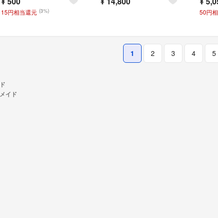
¥
500
¥
14,800
¥
5,0
(3%)
15円相当還元
50円
1
2
3
4
5
ド
ドメイド