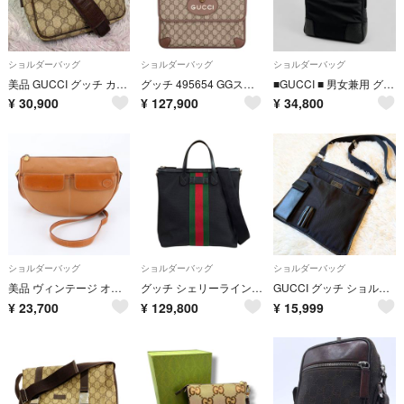
ショルダーバッグ
ショルダーバッグ
ショルダーバッグ
美品 GUCCI グッチ カメラバッグ ショルダーバッグ GGスプリーム
グッチ 495654 GGスプリームショルダーバッグ メンズ
■GUCCI ■ 男女兼用 グッチシマレザーｘナイロン GG柄 ショルダーバッグ
¥
30,900
¥
127,900
¥
34,800
ショルダーバッグ
ショルダーバッグ
ショルダーバッグ
美品 ヴィンテージ オールド グッチ 001 58 1052 レザー ショルダーバッグ 斜め掛け クロスボディ レディース MNE EM32-9
グッチ シェリーライン ショルダーバッグ キャンバス 619751 ブラック メンズ GUCCI 中古
GUCCI グッチ ショルダーバッグ サコッシュ ナイロン ブラック
¥
23,700
¥
129,800
¥
15,999