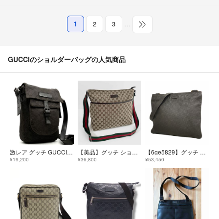
1
2
3
…
GUCCIのショルダーバッグの人気商品
激レア グッチ GUCCI ショルダーバッグ クロスボディ GGキャンバス レザー ロゴプレート ブラック 黒 斜め掛け カバン 夏休み 帰省 お盆 敬老の日 シルバーウィーク 秋 ハロウィン 七五三 ギフト プレゼント
【美品】グッチ ショルダーバッグ GGキャンバス×レザー シェリーライン
【6ge5829】グッチ ショルダーバッグ グッチシマ 201446 レザー ダークブラウン シャンパンゴールド金具【中古】メンズ
¥19,200
¥36,800
¥53,450