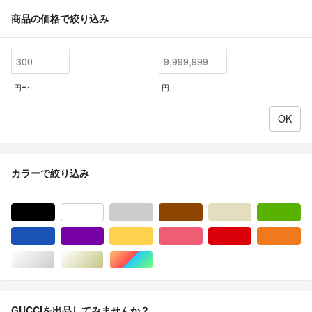
商品の価格で絞り込み
円〜
円
カラーで絞り込み
ブラック/黒色系
ホワイト/白色系
グレー/灰色系
ブラウン/茶色系
ベージュ系
グ
ブルー・ネイビー/青色系
パープル/紫色系
イエロー/黄色系
ピンク/桃色系
レッド/赤色系
オ
シルバー/銀色系
ゴールド/金色系
マルチカラー
GUCCIを出品してみませんか？