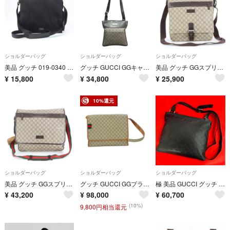
ショルダーバッグ
ショルダーバッグ
ショルダーバッグ
美品 グッチ 019-0340 レザー ナイロン ショルダーバッグ 斜め掛け メッセンジャー 通勤 ブラック 黒 A4 メンズ UUM EM4-1
グッチ GUCCI GGキャンバス 27639 ショルダーバッグ メンズ 送料無料 【中古】
美品 グッチ GGスプリーム 141194 レザー ショルダーバッグ 斜め掛け メッセンジャー 本革 ブラウン 茶色 A4 メンズ EEM DM28-3
¥
15,800
¥
34,800
¥
25,900
10%還元
ショルダーバッグ
ショルダーバッグ
ショルダーバッグ
美品 グッチ GGスプリーム シェリー ライン 189748 レザー ショルダーバッグ 斜め掛け メッセンジャー 通勤 A4 メンズ RCM DF10-8
グッチ GUCCI GGプラス ショルダーバッグ【中古】
極 美品 GUCCI グッチ シマ GG 総柄 ロゴ 刻印 レザー 本革 ショルダーバッグ クロスボディバッグ サコッシュ ブラック 黒 b65-8
¥
43,200
¥
98,000
¥
60,700
(10%)
9,800円相当還元