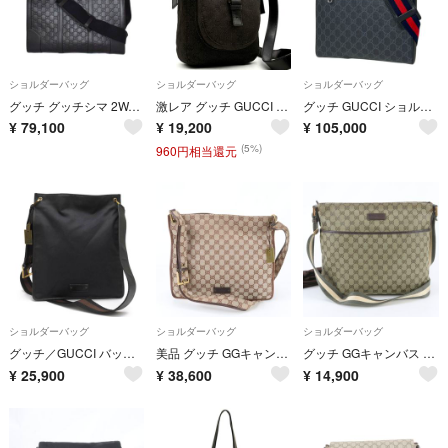
ショルダーバッグ
ショルダーバッグ
ショルダーバッグ
グッチ グッチシマ 2WAY ハンドバッグ ショルダーバッグ 428043
激レア グッチ GUCCI ショルダーバッグ クロスボディ GGキャンバス レザー ロゴプレート ブラック 黒 斜め掛け カバン 夏休み 帰省 お盆 敬老の日 シルバーウィーク 秋 ハロウィン 七五三 ギフト プレゼント
グッチ GUCCI ショルダーバッグ GG柄 GGスプリーム シェリーライン ウェブ コーティングキャンバス ブラック 474137 メンズ 【中古】
¥
79,100
¥
19,200
¥
105,000
(5%)
960円相当還元
ショルダーバッグ
ショルダーバッグ
ショルダーバッグ
グッチ／GUCCI バッグ ショルダーバッグ 鞄 メンズ 男性 男性用 コットン 綿 キャンバス レザー 革 ブラック 黒 90657 1669 クロスボディバッグ ユニセックス 男女兼用
美品 グッチ GGキャンバス 90656 レザー ショルダーバッグ 斜め掛け メッセンジャー ビジネス 通勤 A4 メンズ WNM EL57-1
グッチ GGキャンバス 189751 レザー ショルダーバッグ 斜め掛け メッセンジャー ビジネス 通勤 A4 メンズ WNM EL56-1
¥
25,900
¥
38,600
¥
14,900