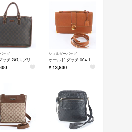
バッグ
ショルダーバッグ
美品 グッチ GGスプリーム 190259 レザー トート バッグ ショルダー ビジネス 通勤 書類鞄 ブラウン 茶色 A4 メンズ RIM EG24-8
オールド グッチ 004 14 0470 レザー 2WAY ショルダーバッグ 斜め掛け メッセンジャー 通勤 本革 ブラウン 茶色 メンズ RRM EH59-4
600
¥
13,800