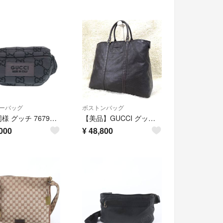
ーバッグ
ボストンバッグ
新品同様 グッチ 767984 GG柄 ナイロンキャンバス グレー ボディバッグ ウエストバッグ 1083【中古】GUCCI
【美品】GUCCI グッチ ボストンバック ブリーフケース 旅行かばん GG シマ レザー 大容量 ダークブラウン ビジネス A4
000
¥
48,800