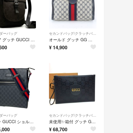
ダーバッグ
セカンドバッグ/クラッチバッグ
激レア グッチ GUCCI ショルダーバッグ クロスボディ GGキャンバス レザー ロゴプレート ブラック 黒 斜め掛け カバン 夏休み 帰省 お盆 敬老の日 シルバーウィーク 秋 ハロウィン 七五三 ギフト プレゼント
オールド グッチ GG スプリーム レザー セカンドバッグ クラッチ ポーチ 通勤 ビジネス ネイビー 紺 メンズ RRE EM7-4
600
¥
14,900
ダーバッグ
セカンドバッグ/クラッチバッグ
グッチ GUCCI ショルダーバッグ GG柄 GGスプリーム シェリーライン ウェブ コーティングキャンバス ブラック 474137 メンズ 【中古】
未使用✨箱付 グッチ GG オフザグリッド ブラック ストラップ付クラッチバッグ
,000
¥
68,700