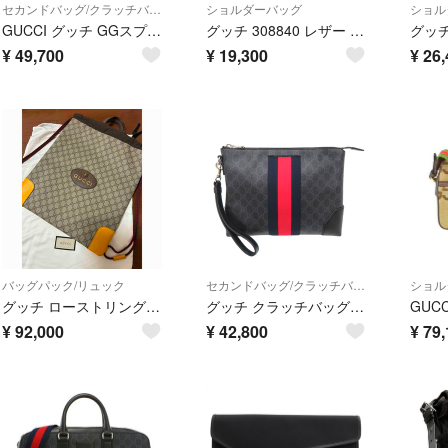
セカンドバッグ/クラッチバッグ
ショルダーバッグ
ショル
GUCCI グッチ GGスプリーム ウルフプリント クラッチバッグ セカンドバッグ ポーチ 鞄 メンズ
グッチ 308840 レザー ショルダーバッグ 斜め掛け メッセンジャー ビジネス 通勤 トート ブラック 黒 A4 メンズ EBE DW5-6
¥
49,700
¥
19,300
¥
26,
バッグパック/リュック
セカンドバッグ/クラッチバッグ
ショル
グッチ ローストリング ナップサック タイガー ロゴ GGスプリーム 473872・204991
グッチ クラッチバッグ 523603
¥
92,000
¥
42,800
¥
79,