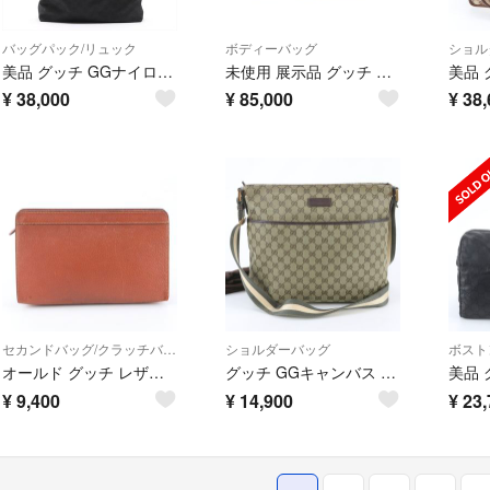
バッグパック/リュック
ボディーバッグ
ショル
美品 グッチ GGナイロン 190278 レザー リュックサック リュック バックパック バッグ ブラック 黒 A4 メンズ MMM EL100-6
未使用 展示品 グッチ GUCCI シェリーライン ボディ バッグ キャンバス レザー ブラック 630919 シルバー 金具 90332399
¥
38,000
¥
85,000
¥
38,
セカンドバッグ/クラッチバッグ
ショルダーバッグ
ボスト
オールド グッチ レザー セカンドバッグ クラッチ ポーチ 通勤 ビジネス 本革 ブラウン 茶色 ブランド メンズ WNM EL56-4
グッチ GGキャンバス 189751 レザー ショルダーバッグ 斜め掛け メッセンジャー ビジネス 通勤 A4 メンズ WNM EL56-1
¥
9,400
¥
14,900
¥
23,