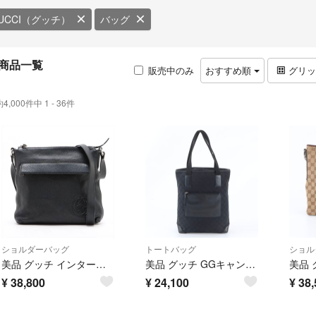
UCCI（グッチ）
バッグ
商品一覧
販売中のみ
おすすめ順
グリ
約4,000件中 1 - 36件
ショルダーバッグ
トートバッグ
ショル
美品 グッチ インターロッキングG 322059 レザー ショルダーバッグ 斜め掛け メッセンジャー ブラック 黒 メンズ MMM EH100-8
美品 グッチ GGキャンバス 019-0401 レザー トート バッグ ショルダー ビジネス 通勤 本革 黒 A4 メンズ レディース UUM EH42-10
¥
38,800
¥
24,100
¥
38,