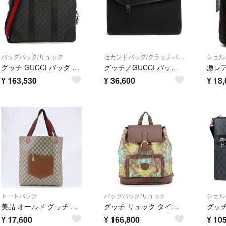
バッグパック/リュック
セカンドバッグ/クラッチバッグ
ショル
グッチ GUCCI バッグ メンズ 474135 GGスプリーム
グッチ／GUCCI バッグ セカンドバッグ クラッチバッグ 鞄 メンズ 男性 男性用 ナイロン レザー 革 本革 ブラック 黒 108841 002404 フラップ式
¥
163,530
¥
36,600
¥
18,
トートバッグ
バッグパック/リュック
ショル
美品 オールド グッチ GG スプリーム シェリー ライン レザー トート バッグ ショルダー ビジネス 通勤 A4 メンズ RRE EM6-8
グッチ リュック タイガー GGスプリーム 674147 GUCCI バックパック バッグ
¥
17,600
¥
166,800
¥
105