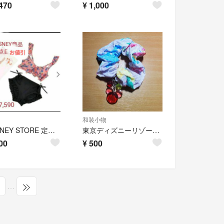
470
¥
1,000
和装小物
★DISNEY STORE 定価¥7,590 新品タグ付き ミニー 水着 完売
東京ディズニーリゾート オリジナル帯かざり 浴衣 ゆかた 隠れミッキー
00
¥
500
…