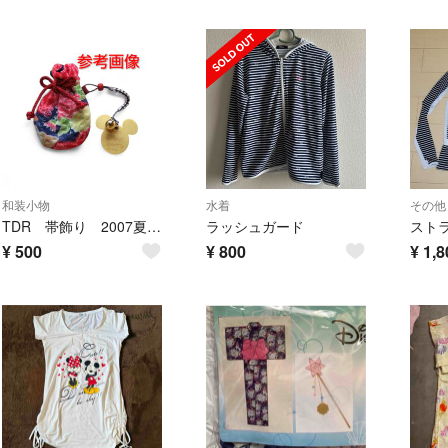
和装小物
水着
その他
TDR 帯飾り 2007夏 B
ラッシュガード
¥
500
¥
800
¥
1,8