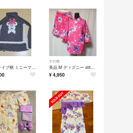
その他
ストライプ柄 ミニーマウス ラッシュガード Mサイズ
美品 M ディズニー stitchi レディース 甚平 花柄
00
¥
4,950