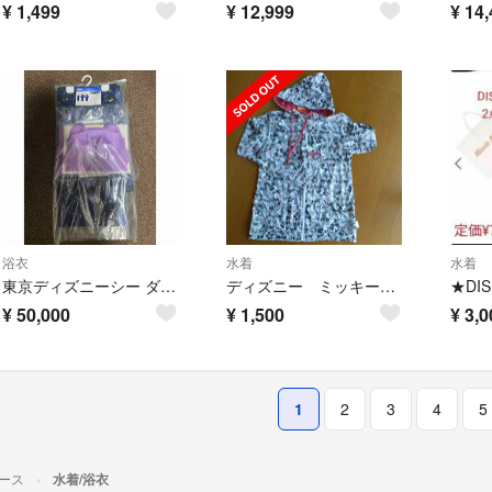
¥
1,499
¥
12,999
¥
14,
浴衣
水着
水着
東京ディズニーシー ダッフィー＆フレンズ サマーナイト・メロディー 浴衣
ディズニー ミッキー 3Ｌ ラッシュガード タグ付き未使用
¥
50,000
¥
1,500
¥
3,0
1
2
3
4
5
ース
水着/浴衣