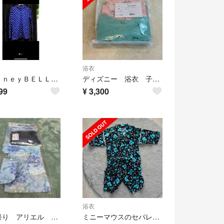
浴衣
ＤｉｓｎｅｙＢＥＬＬＥ ＭＡＩＳＯＮミッキードット柄ラッシュガードパーカーM新品
ディズニー 浴衣 子供用 アリエル
99
¥
3,300
浴衣
夏 祭り アリエル 浴衣 5点セット ディズニー タグ付き
ミニーマウスのセパレート浴衣(帯なし)Ｍサイズ