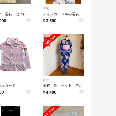
浴衣
クレオ 浴衣 セパレートタイプ
ティンカーベルの浴衣
000
¥
3,600
浴衣
シュガード
浴衣 帯 セット ディズニー 作り帯 青 ブルー
00
¥
4,400