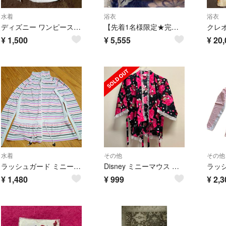
水着
浴衣
浴衣
ディズニー ワンピース ラッシュガード
【先着1名様限定★完売品★新品未使用】ディズニー アリエル 浴衣 3点セット
¥
1,500
¥
5,555
¥
20,
水着
その他
その他
ラッシュガード ミニーマウス ディズニー
Disney ミニーマウス 甚平
ラッ
¥
1,480
¥
999
¥
2,3