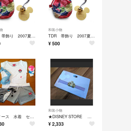
物
和装小物
TDR 帯飾り 2007夏 B
TDR 帯飾り 2007夏 A
0
¥
500
和装小物
レディース 水着 セット ミニーマウス ディズニー
★DISNEY STORE 新品未使用 インパ ギフト プレゼント
80
¥
2,333