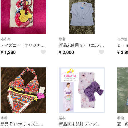
浴衣帯
水着
その他
ディズニー オリジナル帯飾り 新品未使用
新品未使用☆アリエル ラッシュガード
¥
1,280
¥
2,000
¥
3,9
水着
浴衣
着物
新品 Disney ディズニー ミニー レディース ビキニ ブラウン 9 M
新品︎♡⃛未開封 ディズニー ラプンツェル パスカル 浴衣 結び帯 2点セット