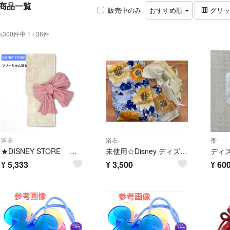
商品一覧
販売中のみ
おすすめ順
グリ
約300件中 1 - 36件
浴衣
浴衣
帯
★DISNEY STORE 新品未開封 インパ ギフト プレゼント
未使用☆Disney ディズニー アリエル 浴衣のみ 大人 フリーサイズ ひまわり柄 Mサイズ 帯ありは＋500円
¥
5,333
¥
3,500
¥
60