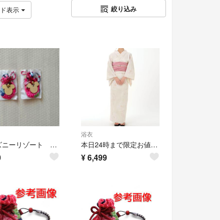
絞り込み
ッド表示
浴衣
ディズニーリゾート 帯飾り 非売品
本日24時まで限定お値下げ！新品未開封 Disney Store 浴衣 帯 2点セット 花柄 マリー 夏祭りくじ
0
¥
6,499