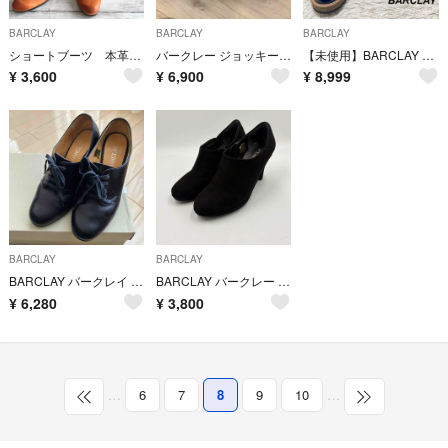
BARCLAY
BARCLAY
BARCLAY
ショートブーツ 本革 2way リボン リアルレザー
バークレー ジョッキーブーツ
【未使用】BARCLAY レザーシューズ 本革 エナメル 黒 23.5
¥
3,600
¥
6,900
¥
8,999
BARCLAY
BARCLAY
BARCLAY バークレイ パンプス 22cm
BARCLAY バークレー 日本製 スエード ブーティ 23cm
¥
6,280
¥
3,800
…
6
7
8
9
10
…