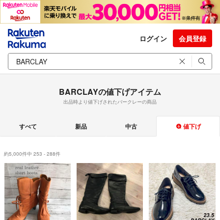
ログイン
会員登録
BARCLAYの値下げアイテム
出品時より値下げされたバークレーの商品
すべて
新品
中古
値下げ
約5,000件中 253 - 288件