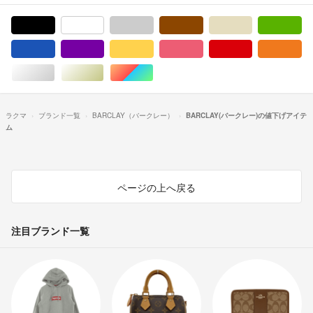
ブラック/黒色系
ホワイト/白色系
グレー/灰色系
ブラウン/茶色系
ベージュ系
グ
ブルー・ネイビー/青色系
パープル/紫色系
イエロー/黄色系
ピンク/桃色系
レッド/赤色系
オ
シルバー/銀色系
ゴールド/金色系
マルチカラー
ラクマ
ブランド一覧
BARCLAY（バークレー）
BARCLAY(バークレー)の値下げアイテ
ム
ページの上へ戻る
注目ブランド一覧