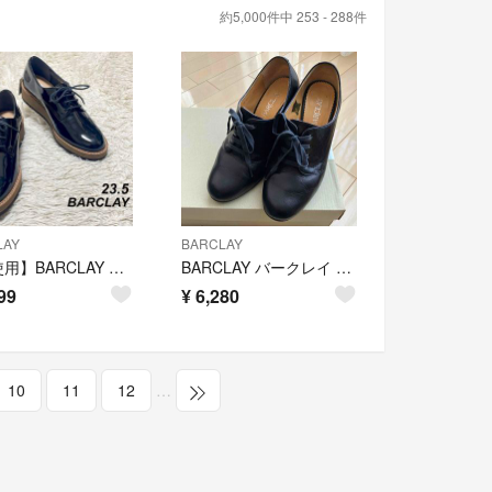
約5,000件中 253 - 288件
LAY
BARCLAY
【未使用】BARCLAY レザーシューズ 本革 エナメル 黒 23.5
BARCLAY バークレイ パンプス 22cm
99
¥
6,280
10
11
12
…