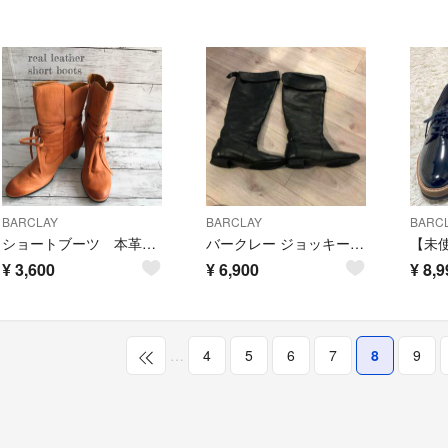
BARCLAY
BARCLAY
BARC
ショートブーツ 本革 2way リボン リアルレザー
バークレー ジョッキーブーツ
¥
3,600
¥
6,900
¥
8,9
…
4
5
6
7
8
9