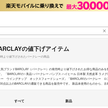
ARCLAYの値下げアイテム
品時より値下げされたバークレーの商品
人気ブランドBARCLAY（バークレー）の発売時より値下げされたお得な商品のみ
す。 「BARCLAYの✨美品✨バークレー パンプス ハイヒール 日本製 天然皮革 ラメ
レー ウイングチップ オックスフォードシューズ」「BARCLAYのバークレー ロ
000点以上のBARCLAYの通販できる商品を販売中です。 新品未使用のものから
すべて
新品