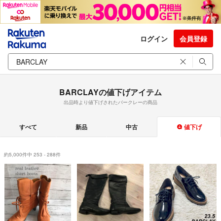
ログイン
会員登録
BARCLAYの値下げアイテム
出品時より値下げされたバークレーの商品
すべて
新品
中古
値下げ
約5,000件中 253 - 288件