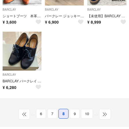
BARCLAY
BARCLAY
BARCLAY
ショートブーツ 本革 2way リボン リアルレザー
バークレー ジョッキーブーツ
【未使用】BARCLAY レザーシューズ 本革 エナメル 黒 23.5
¥
3,600
¥
6,900
¥
8,999
BARCLAY
BARCLAY バークレイ パンプス 22cm
¥
6,280
…
6
7
8
9
10
…