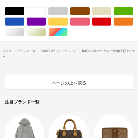
ブラック/黒色系
ホワイト/白色系
グレー/灰色系
ブラウン/茶色系
ベージュ系
グ
ブルー・ネイビー/青色系
パープル/紫色系
イエロー/黄色系
ピンク/桃色系
レッド/赤色系
オ
シルバー/銀色系
ゴールド/金色系
マルチカラー
ラクマ
ブランド一覧
BARCLAY（バークレー）
BARCLAY(バークレー)の値下げアイテ
ム
ページの上へ戻る
注目ブランド一覧