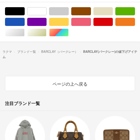
ブラック/黒色系
ホワイト/白色系
グレー/灰色系
ブラウン/茶色系
ベージュ系
グ
ブルー・ネイビー/青色系
パープル/紫色系
イエロー/黄色系
ピンク/桃色系
レッド/赤色系
オ
シルバー/銀色系
ゴールド/金色系
マルチカラー
ラクマ
ブランド一覧
BARCLAY（バークレー）
BARCLAY(バークレー)の値下げアイテ
ム
ページの上へ戻る
注目ブランド一覧