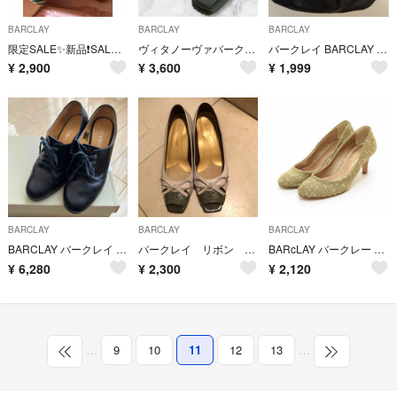
BARCLAY
BARCLAY
BARCLAY
限定SALE✨新品❗️SALE‼️【BARCLAY】サンダル
ヴィタノーヴァバークレー コインローファースリッポン ブラック黒 スクエアトゥ
バークレイ BARCLAY ハンドバッグ ショルダーバッグ レディース 黒
¥
2,900
¥
3,600
¥
1,999
BARCLAY
BARCLAY
BARCLAY
BARCLAY バークレイ パンプス 22cm
バークレイ リボン パンプス 23.5 EE
BARcLAY バークレー ○パンプス ラメジャガードハイヒール サイズ23.5cm/H7cm レディース 日本製 ベージュ ゴールド
¥
6,280
¥
2,300
¥
2,120
…
9
10
11
12
13
…