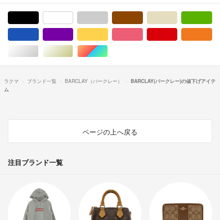
ブラック/黒色系
ホワイト/白色系
グレー/灰色系
ブラウン/茶色系
ベージュ系
グ
ブルー・ネイビー/青色系
パープル/紫色系
イエロー/黄色系
ピンク/桃色系
レッド/赤色系
オ
シルバー/銀色系
ゴールド/金色系
マルチカラー
ラクマ
ブランド一覧
BARCLAY（バークレー）
BARCLAY(バークレー)の値下げアイテ
ム
ページの上へ戻る
注目ブランド一覧