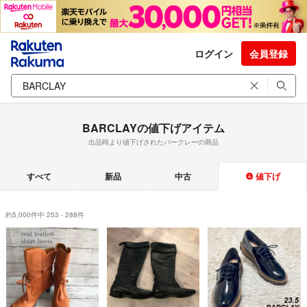
ログイン
会員登録
BARCLAYの値下げアイテム
出品時より値下げされたバークレーの商品
すべて
新品
中古
値下げ
約5,000件中 253 - 288件