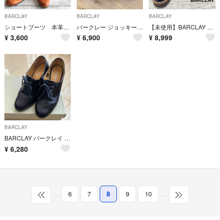
BARCLAY
BARCLAY
BARCLAY
ショートブーツ 本革 2way リボン リアルレザー
バークレー ジョッキーブーツ
【未使用】BARCLAY レザーシューズ 本革 エナメル 黒 23.5
¥
3,600
¥
6,900
¥
8,999
BARCLAY
BARCLAY バークレイ パンプス 22cm
¥
6,280
…
6
7
8
9
10
…