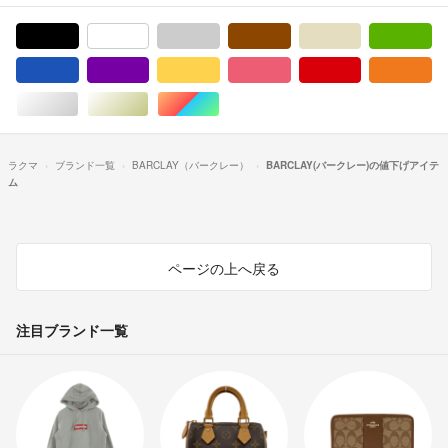
ブラック/黒色系
ホワイト/白色系
グレー/灰色系
ブラウン/茶色系
ベージュ系
グ
ブルー・ネイビー/青色系
パープル/紫色系
イエロー/黄色系
ピンク/桃色系
レッド/赤色系
オ
シルバー/銀色系
ゴールド/金色系
マルチカラー
ラクマ
ブランド一覧
BARCLAY（バークレー）
BARCLAY(バークレー)の値下げアイテ
ム
ページの上へ戻る
注目ブランド一覧