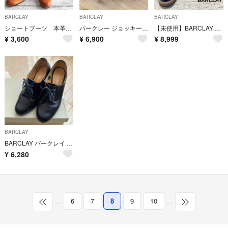
BARCLAY
BARCLAY
BARCLAY
ショートブーツ 本革 2way リボン リアルレザー
バークレー ジョッキーブーツ
【未使用】BARCLAY レザーシューズ 本革 エナメル 黒 23.5
¥
3,600
¥
6,900
¥
8,999
BARCLAY
BARCLAY バークレイ パンプス 22cm
¥
6,280
…
6
7
8
9
10
…