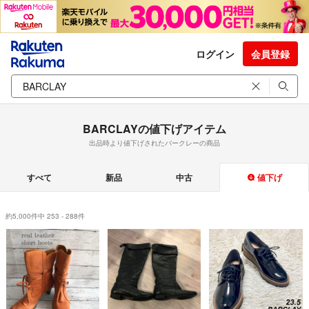
ログイン
会員登録
BARCLAYの値下げアイテム
出品時より値下げされたバークレーの商品
すべて
新品
中古
値下げ
約5,000件中 253 - 288件