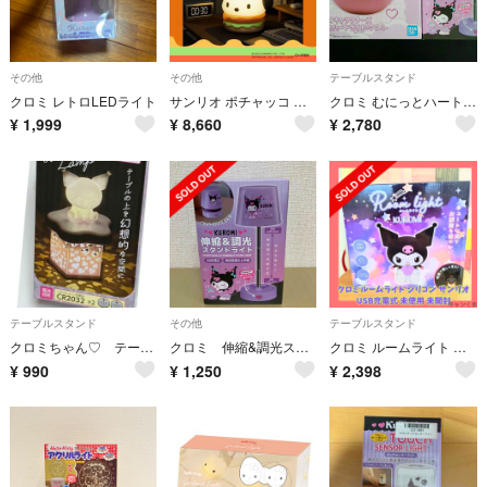
その他
その他
テーブルスタンド
クロミ レトロLEDライト
サンリオ ポチャッコ ハンバーガーナイトライト
クロミ むにっとハートライト & 伸縮・調光スタンドライト
¥
1,999
¥
8,660
¥
2,780
テーブルスタンド
その他
テーブルスタンド
クロミちゃん♡ テーブルイルミネーション サンリオ LEDライト ダイソー 新品
クロミ 伸縮&調光スタンドライト
クロミ ルームライト シリコン サンリオ USB充電式 未使用未開封
¥
990
¥
1,250
¥
2,398