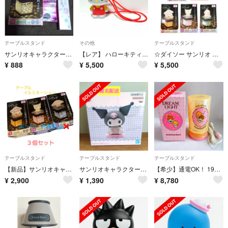
テーブルスタンド
その他
テーブルスタンド
サンリオキャラクター LED テーブルイルミネーション テーブルランプ キティ
【レア】 ハローキティ 手回しライト/携帯充電器
☆ダイソー サンリオ テーブルイルミネーション☆
¥
888
¥
5,500
¥
5,500
テーブルスタンド
テーブルスタンド
テーブルスタンド
【新品】サンリオキャラクター テーブルイルミネーション ３個セット
サンリオキャラクターズ ルームライト クロミ
【希少】通電OK！ 1976 当時物 キキララ ドリームライト
¥
2,900
¥
1,390
¥
8,780