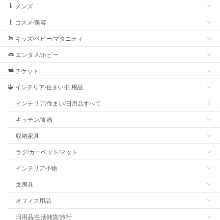
メンズ
コスメ/美容
キッズ/ベビー/マタニティ
エンタメ/ホビー
チケット
インテリア/住まい/日用品
インテリア/住まい/日用品すべて
キッチン/食器
収納家具
ラグ/カーペット/マット
インテリア小物
文房具
オフィス用品
日用品/生活雑貨/旅行