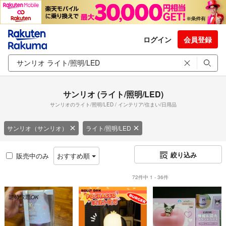
ログイン
会員登録
サンリオ (ライト/照明/LED)
サンリオのライト/照明/LED / インテリア/住まい/日用品
サンリオ（サンリオ）
ライト/照明/LED
絞り込み
販売中のみ
おすすめ順
72件中 1 - 36件