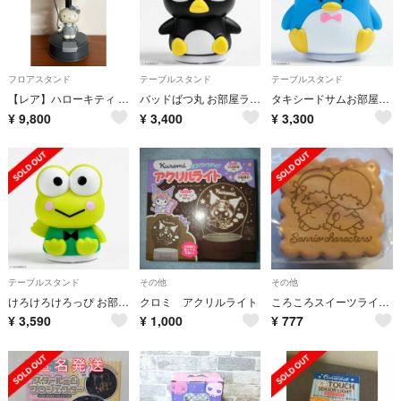
フロアスタンド
テーブルスタンド
テーブルスタンド
【レア】ハローキティ アクションインテリアランプ
バッドばつ丸 お部屋ライト LEDルームライト
タキシードサムお部屋ライト LEDルームライト
¥
9,800
¥
3,400
¥
3,300
テーブルスタンド
その他
その他
けろけろけろっぴ お部屋ライト LEDルームライト
クロミ アクリルライト
ころころスイーツライトPart２ リトルツインスターズ
¥
3,590
¥
1,000
¥
777