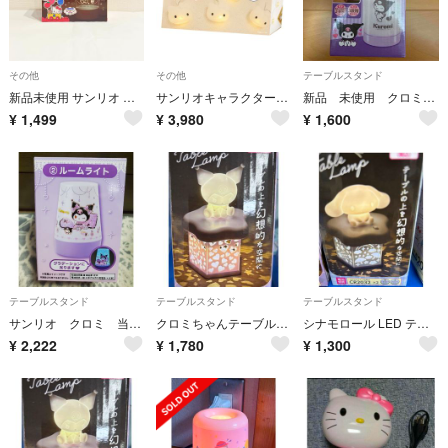
その他
その他
テーブルスタンド
新品未使用 サンリオ キティちゃん 可愛くライトアップ アクリルライト
サンリオキャラクターズ ガーランドライト ハローキティ
新品 未使用 クロミ タッチセンサーライト サンリオ 照明
¥
1,499
¥
3,980
¥
1,600
テーブルスタンド
テーブルスタンド
テーブルスタンド
サンリオ クロミ 当たりくじ 当りくじ ルームライト
クロミちゃんテーブルランプ
シナモロール LED テーブルランプ
¥
2,222
¥
1,780
¥
1,300