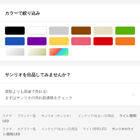
カラーで絞り込み
ブラック/黒色系
ホワイト/白色系
グレー/灰色系
ブラウン/茶色系
ベージュ系
グ
ブルー・ネイビー/青色系
パープル/紫色系
イエロー/黄色系
ピンク/桃色系
レッド/赤色系
オ
シルバー/銀色系
ゴールド/金色系
マルチカラー
サンリオを出品してみませんか？
買取よりも高値で売れる!
まずはサンリオの売れ筋価格をチェック
ラクマ
ブランド一覧
サンリオ（サンリオ）
インテリア/住まい/日用品
ライト/照明/
LED
ラクマ
カテゴリ一覧
インテリア/住まい/日用品
ライト/照明/LED
サンリオのライ
ト/照明/LED