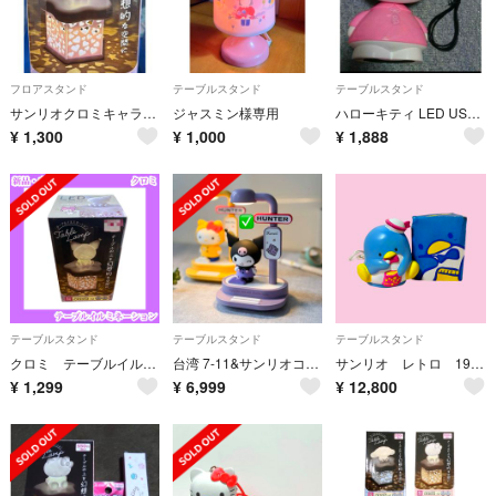
フロアスタンド
テーブルスタンド
テーブルスタンド
サンリオクロミキャラクター テーブルランプ
ジャスミン様専用
ハローキティ LED USBライト （ピンク）
¥
1,300
¥
1,000
¥
1,888
テーブルスタンド
テーブルスタンド
テーブルスタンド
クロミ テーブルイルミネーション 幻想的ライト ランプ 灯り 間接照明 サンリオ
台湾 7-11&サンリオコラボ クロミ テーブルライト スマホスタンド
サンリオ レトロ 1984年製 タキシードサム ルームライト
¥
1,299
¥
6,999
¥
12,800