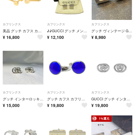
カフリンクス
カフリンクス
カフリンクス
美品 グッチ カフス カフリンクス アクセサリー メッキ GP メンズ GUCCI 【1-0278918】
♪♪GUCCI グッチ メンズ スクエアカフス SILVER925
グッチ ヴィンテージ Gロゴ SV925 シルバー カフスボタン カフリンクス
¥
16,800
¥
12,100
¥
8,980
カフリンクス
カフリンクス
カフリンクス
グッチ インターロッキングG GG ロゴデザイン スターリングシルバー カフス
グッチ カフス カフリンクス SV925 シルバー レディース GUCCI 【230-77216】
GUCCI グッチ インターロッキング カフス ボタン ロゴマーク SV925 シルバー 新品仕上済 メンズ 【中古】
¥
15,000
¥
19,800
¥
19,800
1%還元