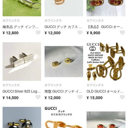
カフリンクス
カフリンクス
カフリンクス
極美品 グッチ インフィニティノット シルバー925 カフス/25-1918S
GUCCI グッチ カフス ゴールド GG カフリンクス カフスボタン
【美品】 GUCCI オールドグッチ カフス GGロゴ シェリーライン 希少
¥
12,800
¥
12,000
¥
9,900
カフリンクス
カフリンクス
カフリンクス
GUCCI Silver 925 Logo Cufflinks Italy
廃盤 GUCCI グッチ インターロッキングG くり抜きデザインGGロゴ ゴールド&シルバー ヴィンテージカフス カフリンクス
OLD GUCCI オールドグッチ ヴィンテージ MADE IN ITALY ロゴカフスボタン カフリンクス ゴールド アーカイブ
¥
14,500
¥
12,000
¥
15,000