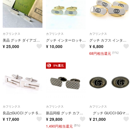
カフリンクス
カフリンクス
カフリンクス
美品 グッチ ダイアゴナル インターロッキングG スターリングシルバー カフス
グッチ インターロッキング Gモチーフ カフリンクス ゴールド シルバー ブラックカラー イタリア製
グッチ カフス インターロッキングG シルバー ゴールド
¥
25,000
¥
10,000
¥
6,800
(1%)
68円相当還元
5%還元
カフリンクス
カフリンクス
カフリンクス
良品□GUCCI グッチ SV925 Gスクエア アクセサリー カフスボタン カフリンクス シルバー 箱・保存袋付き イタリア製 総重量11.57g メンズ
新品同様 グッチ カフス シルバー ドッグタグ ディアマンテ カフリンクス ブラックコーティング エイジング加工 SV９２５ カフスボタン メンズ GUCCI 紳士用
グッチ GUCCI GGマーモント カフス シルバー Ag925 ジュエリー
¥
17,600
¥
29,800
¥
21,000
(5%)
1,490円相当還元