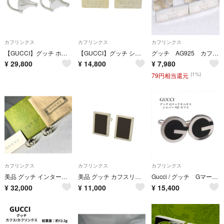
カフリンクス
カフリンクス
カフリンクス
【GUCCI】グッチ ホースビット シルバー925 メンズ カフス
【GUCCI】グッチ シルバー925×金メッキ ユニセックス カフス
グッチ AG925 カフス カフリンクス シルバー 保存袋付き GUCCI
¥
29,800
¥
14,800
¥
7,980
(1%)
79円相当還元
カフリンクス
カフリンクス
カフリンクス
美品 グッチ インターロッキング マーモントG 艶消しスターリングシルバーカフス
美品 グッチ カフスリンクス シルバー925 カフスボタン 1698【中古】GUCCI メンズ
Gucci / グッチ Gマークオニキス シルバー 925 カフス
¥
32,000
¥
11,000
¥
15,400