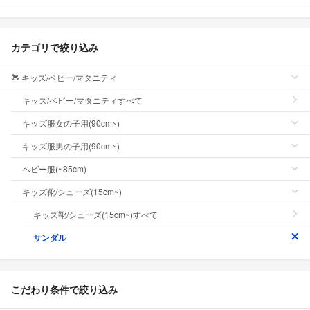
カテゴリで絞り込み
キッズ/ベビー/マタニティ
キッズ/ベビー/マタニティすべて
キッズ服女の子用(90cm~)
キッズ服男の子用(90cm~)
ベビー服(~85cm)
キッズ靴/シューズ(15cm~)
キッズ靴/シューズ(15cm~)すべて
サンダル
こだわり条件で絞り込み