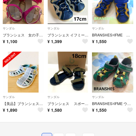
サンダル
サンダル
サンダル
ブランシェス 女の子 サンダル
ブランシェス イフミー 水陸両用 サンダル 17cm マリンシューズ 紺 花柄
BRANSHES☓IFME ウォーターシューズ 19cm
¥
1,100
¥
1,399
¥
1,550
サンダル
サンダル
サンダル
【美品】ブランシェス イフミー コラボ ウォーターシューズ サンダル
ブランシェス スポーツサンダル 18cm
BRANSHES☓IFME ウォーターシューズ 15.0cm
¥
1,890
¥
1,580
¥
1,550