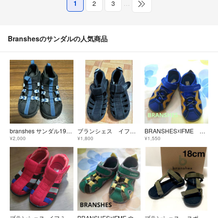
1
2
3
…
Branshesのサンダルの人気商品
branshes サンダル19cm
ブランシェス イフミーコラボウォーターシューズ19.0BLK
BRANSHES☓IFME ウォーターシューズ 19cm
¥2,000
¥1,800
¥1,550
ブランシェス×イフミー サンダル 15cm
BRANSHES☓IFME ウォーターシューズ 15.0cm
ブランシェス スポーツサンダル 18cm