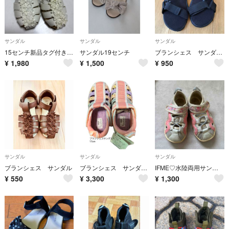
サンダル
サンダル
サンダル
15センチ新品タグ付き☆お花サンダル
サンダル19センチ
ブランシェス サンダル 17cm
¥
1,980
¥
1,500
¥
950
サンダル
サンダル
サンダル
ブランシェス サンダル
ブランシェス サンダル 17cm
IFME♡水陸両用サンダル フラワー柄 花柄
¥
550
¥
3,300
¥
1,300