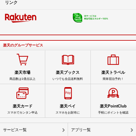
リンク
楽天のグループサービス
楽天市場
楽天ブックス
楽天トラベル
商品数は1億点以上
いつでも全品送料無料
簡単宿泊予約！
楽天カード
楽天ペイ
楽天PointClub
スマホでカンタン申込
スマホをお財布に
手軽にポイントを確認
サービス一覧
アプリ一覧