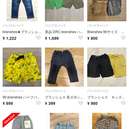
パンツ/スパッツ
パンツ/スパッツ
パンツ/スパッツ
branshes★ブランシェス★長ズボン★デニムパンツ★90★新品未使用
美品 DRC branshes ハーフパンツ 水陸両用 150cm /マーキーズ
Branshes 90サイズ パンツ
¥
1,222
¥
1,699
¥
800
パンツ/スパッツ
パンツ/スパッツ
パンツ/スパッツ
90 branshes ハーフパンツ 黄色 新品未使用
ブランシェス 長ズボン 裏起毛
ブランシェス キッズ 綿パンツ サイズ120
¥
899
¥
399
¥
980