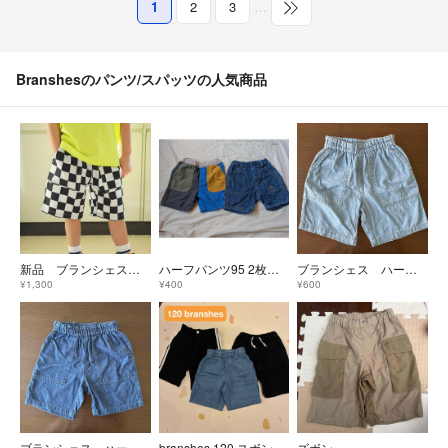
1
2
3
…
Branshesのパンツ/スパッツの人気商品
新品 ブランシェス DRC カラバリ ハーフ パンツ ズボン ボトム 半 市松
ハーフパンツ95 2枚セット
ブランシェス ハーフパンツ サックス 120
¥1,300
¥400
¥600
ブランシェス ハーフパンツ ブルー 120
branshes 120 スボン
ズボン