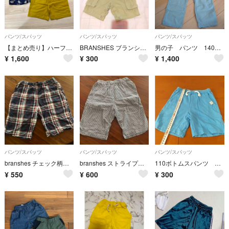
パンツ/スパッツ
パンツ/スパッツ
パンツ/スパッツ
【まとめ売り】ハーフパンツ 半ズボン 2枚セット 子供服 100cm
BRANSHES ブランシェス カーゴ オーバーオール 90
男の子 パンツ 140サイズ branshes
¥
1,600
¥
300
¥
1,400
パンツ/スパッツ
パンツ/スパッツ
パンツ/スパッツ
branshes チェック柄ハーフパンツ 150cm
branshes ストライプ柄 ハーフパンツ 150cm
110ボトムスパンツ ブランシェス
¥
550
¥
600
¥
300