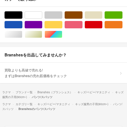
ブラック/黒色系
ホワイト/白色系
グレー/灰色系
ブラウン/茶色系
ベージュ系
グ
ブルー・ネイビー/青色系
パープル/紫色系
イエロー/黄色系
ピンク/桃色系
レッド/赤色系
オ
シルバー/銀色系
ゴールド/金色系
マルチカラー
Branshesを出品してみませんか？
買取よりも高値で売れる!
まずはBranshesの売れ筋価格をチェック
ラクマ
ブランド一覧
Branshes（ブランシェス）
キッズ/ベビー/マタニティ
キッズ
服男の子用(90cm~)
パンツ/スパッツ
ラクマ
カテゴリ一覧
キッズ/ベビー/マタニティ
キッズ服男の子用(90cm~)
パンツ/
スパッツ
Branshesのパンツ/スパッツ