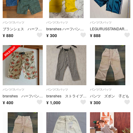
パンツ/スパッツ
パンツ/スパッツ
パンツ/スパッツ
ブランシェス ハーフパンツ男の子100㎝ ２点セット
branshes ハーフパンツ 140cm
LEGURUSSTANDARDレグルススタンダード★ハーフパンツ★
¥
880
¥
300
¥
888
パンツ/スパッツ
パンツ/スパッツ
パンツ/スパッツ
branshes ハーフパンツ 120
branshes ストライプ柄 パンツ7~8分丈 ウェビングベルト付き150
パンツ ズボン 子ども
¥
400
¥
1,000
¥
300