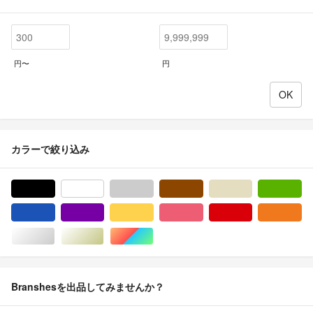
円〜
円
カラーで絞り込み
ブラック/黒色系
ホワイト/白色系
グレー/灰色系
ブラウン/茶色系
ベージュ系
グ
ブルー・ネイビー/青色系
パープル/紫色系
イエロー/黄色系
ピンク/桃色系
レッド/赤色系
オ
シルバー/銀色系
ゴールド/金色系
マルチカラー
Branshesを出品してみませんか？