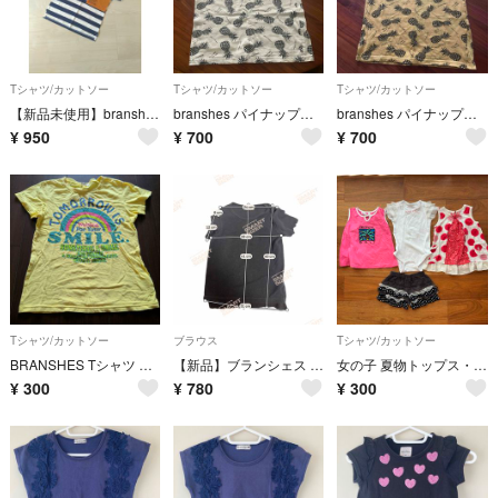
Tシャツ/カットソー
Tシャツ/カットソー
Tシャツ/カットソー
【新品未使用】branshes ボーイズ Tシャツ
branshes パイナップル柄 Tシャツ
branshes パイナップル柄 Tシャツ 150cm
¥
950
¥
700
¥
700
Tシャツ/カットソー
ブラウス
Tシャツ/カットソー
BRANSHES Tシャツ イエロー 140cm
【新品】ブランシェス 120cm 半袖 リブ トップス 黒 女の子 夏服
女の子 夏物トップス・ボトムス 4点セット 80 まとめ売り KP ブランシェス
¥
300
¥
780
¥
300