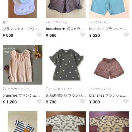
帽子
パンツ/スパッツ
パンツ/スパッツ
ブランシェス アウトドアハット 50センチ
branshes ★ 裾スカラップ ショートパンツ ブラウン サイズ150
branshes ブランシェス 爽パン パナマ織りハーフパンツ サイズ90
¥
650
¥
666
¥
520
Tシャツ/カットソー
Tシャツ/カットソー
パンツ/スパッツ
branshes ブランシェス フレンチスリーブ袖 フリル襟トップス150
新品未開封品 ブランシェス アソート半袖Tシャツ ハート柄
branshes ブランシェス 花柄 ハーフパンツ 110サイズ キュロット
¥
1,200
¥
790
¥
300