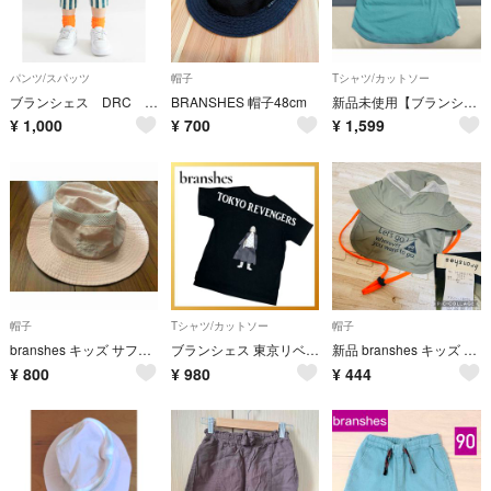
パンツ/スパッツ
帽子
Tシャツ/カットソー
ブランシェス DRC カットソー7分丈パンツ ゆったりサイズ グリーンストライプ
BRANSHES 帽子48cm
新品未使用【ブランシェス×ディズニー】セバスチャン 半袖Tシャツ キッズ 120
¥
1,000
¥
700
¥
1,599
帽子
Tシャツ/カットソー
帽子
branshes キッズ サファリハット ピンク アウトドアハット 日よけ付き
ブランシェス 東京リベンジャーズ コラボ マイキー バックプリントT 130
新品 branshes キッズ ハット 52cm カーキ 日よけ付き
¥
800
¥
980
¥
444