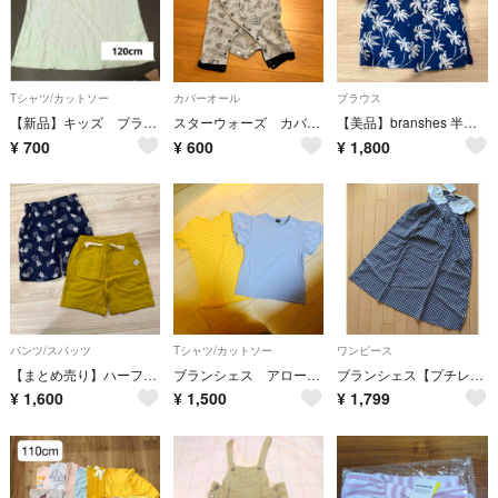
Tシャツ/カットソー
カバーオール
ブラウス
【新品】キッズ ブランシェス 花アップリケ タンクトップ 120cm
スターウォーズ カバーオール
【美品】branshes 半袖シャツ アロハシャツ ボタニカル柄 100cm
¥
700
¥
600
¥
1,800
パンツ/スパッツ
Tシャツ/カットソー
ワンピース
【まとめ売り】ハーフパンツ 半ズボン 2枚セット 子供服 100cm
ブランシェス アローズ トップスセット
ブランシェス【プチレディ】パール付きノースリーブワンピース 140
¥
1,600
¥
1,500
¥
1,799