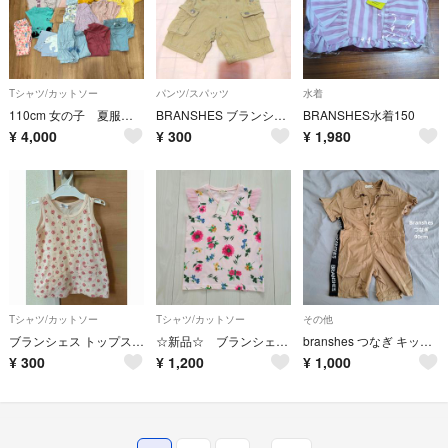
Tシャツ/カットソー
パンツ/スパッツ
水着
110cm 女の子 夏服 セット売り
BRANSHES ブランシェス カーゴ オーバーオール 90
BRANSHES水着150
¥
4,000
¥
300
¥
1,980
Tシャツ/カットソー
Tシャツ/カットソー
その他
ブランシェス トップス Tシャツ
☆新品☆ ブランシェス Tシャツ 袖フリル ノースリーブ 花柄 ピンク 130
branshes つなぎ キッズ服 90cm
¥
300
¥
1,200
¥
1,000