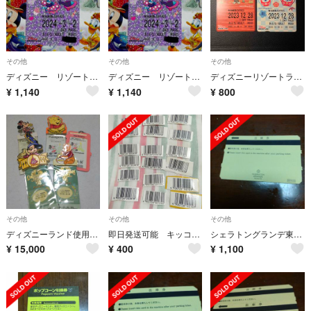
その他
その他
その他
ディズニー リゾートライン おとな フリーきっぷ ファンダーランド ミニー
ディズニー リゾートライン おとな フリーきっぷ ファンダーランド
ディズニーリゾートラインフリーきっぷ使用済み
¥
1,140
¥
1,140
¥
800
その他
その他
その他
ディズニーランド使用済みチケットセット
即日発送可能 キッコーマン豆乳1リットルバーコード2点分×18枚
シェラトングランデ東京ベイ駐車場出庫券
¥
15,000
¥
400
¥
1,100