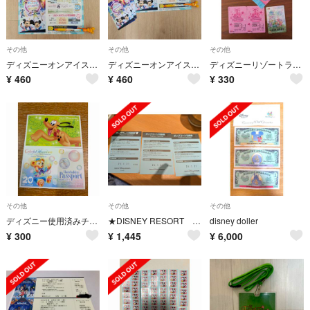
その他
その他
その他
ディズニーオンアイス名古屋 特別割引券 非売品ポストカード付き
ディズニーオンアイス名古屋 特別割引券 非売品ポストカード付き
ディズニーリゾートライン ファンダフル・デイズ 1日パス 使用済み ダッフィー
¥
460
¥
460
¥
330
その他
その他
その他
ディズニー使用済みチケット
★DISNEY RESORT 3枚目
disney doller
¥
300
¥
1,445
¥
6,000