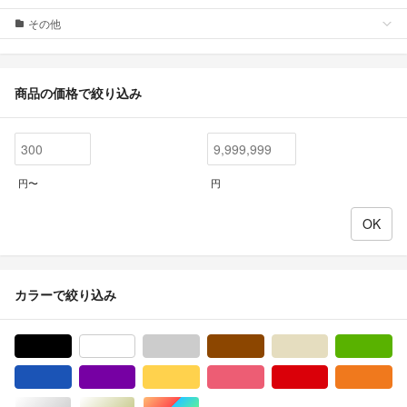
その他
商品の価格で絞り込み
円〜
円
カラーで絞り込み
ブラック/黒色系
ホワイト/白色系
グレー/灰色系
ブラウン/茶色系
ベージュ系
グ
ブルー・ネイビー/青色系
パープル/紫色系
イエロー/黄色系
ピンク/桃色系
レッド/赤色系
オ