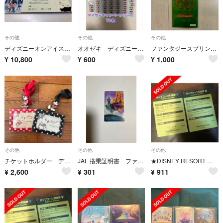
その他
その他
その他
ディズニーオンアイス2025 8月24日(日)横浜公演 横浜アリーナS席2枚ペア
オオゼキ ディズニー✖️マイヤー
ファンタジースプリングス チケットホルダー
¥
10,800
¥
600
¥
1,000
その他
その他
その他
チケットホルダー ディズニー
JAL 搭乗証明書 ファンタジースプリングス
★DISNEY RESORT 引き換え券 ポップコーン ２枚
¥
2,600
¥
301
¥
911