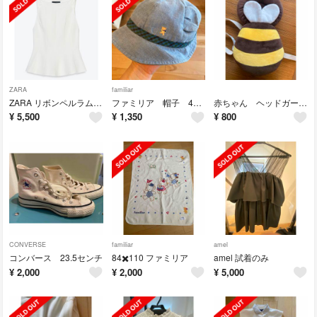
ZARA
familiar
ZARA リボンペルラムトップス
ファミリア 帽子 45〜47
赤ちゃん ヘッドガード はちさん
¥
5,500
¥
1,350
¥
800
CONVERSE
familiar
amel
コンバース 23.5センチ
84✖️110 ファミリア
amel 試着のみ
¥
2,000
¥
2,000
¥
5,000