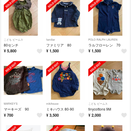
こども ビームス
familiar
POLO RALPH LAUREN
80センチ
ファミリア 80
ラルフローレン 70
¥
5,800
¥
1,500
¥
1,500
MARKEY'S
mikihouse
こども ビームス
マーキーズ 90
ミキハウス 80-90
tinycottons 9M
¥
700
¥
3,500
¥
2,000