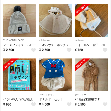
THE NORTH FACE
mikihouse
moimoln
ノースフェイス ベビー
ミキハウス ポンチョ フリーサイズ
モイモルン 帽子 50
¥
2,500
¥
2,500
¥
720
ドナルドダック
ダッフィー
イラレ職人コロが教える飾りのデザインＩｌｌｕｓｔｒａｔｏｒのアイデア
ドナルド セット
90 新品未使用です
¥
930
¥
4,500
¥
5,500