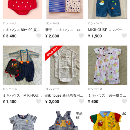
ロンパース
ロンパース
ロンパース
ミキハウス 80〜90 夏物 ダルマオール ロンパース うさこちゃん ワンピース
新品 ミキハウス ロンパース 肌着セット 2枚 80
MIKIHOUSE ロンパース オーバーオール 80cm
¥
3,480
¥
2,880
¥
1,500
ロンパース
ロンパース
ロンパース
ミキハウス MIKIHOUSE ロンパース リュック 2点セット
mikihouse 新品未着用 ロンパース 80cm
ミキハウス 甚平風ロンパース 70〜80cm
¥
1,400
¥
2,000
¥
600