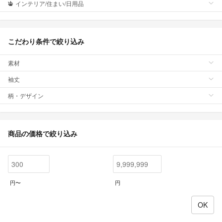
インテリア/住まい/日用品
こだわり条件で絞り込み
素材
袖丈
柄・デザイン
商品の価格で絞り込み
円〜
円