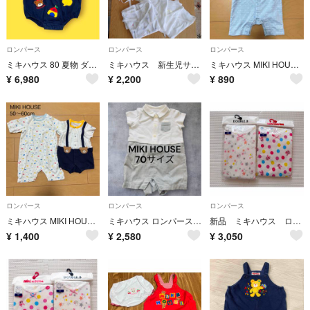
ロンパース
ロンパース
ロンパース
ミキハウス 80 夏物 ダルマオール ロンパース クマ柄 レトロ オールド ベア
ミキハウス 新生児サイズ
ミキハウス MIKI HOUSE 長袖ロンパース 70 星柄 ベビー服 男の子
¥
6,980
¥
2,200
¥
890
ロンパース
ロンパース
ロンパース
ミキハウス MIKI HOUSE ロンパース 2枚セット 50〜60 60 男の子 ベビー服 半袖
ミキハウス ロンパース 70 半袖 フォーマル風 新品未使用 ポロシャツ風
新品 ミキハウス ロンパース肌着 セット 90
¥
1,400
¥
2,580
¥
3,050