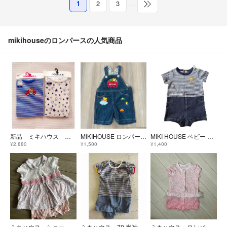
1
2
3
…
mikihouseのロンパースの人気商品
新品 ミキハウス ロンパース 肌着セット 2枚 80
MIKIHOUSE ロンパース オーバーオール 80cm
MIKI HOUSE ベビー ロンパース ボーダー デニム風
¥2,880
¥1,500
¥1,400
ミキハウス ショートオール
ミキハウス 70 半袖ロンパース
ミキハウス ロンパース 80cm