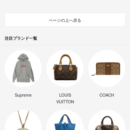
ページの上へ戻る
注目ブランド一覧
Supreme
LOUIS
COACH
VUITTON