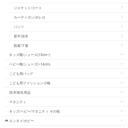
ジャケット/コート
カーディガン/ボレロ
パンツ
甚平/浴衣
肌着/下着
キッズ靴/シューズ(15cm~)
ベビー靴/シューズ(~14cm)
こども用バッグ
こども用ファッション小物
洗浄/衛生用品
マタニティ
キッズ/ベビー/マタニティ その他
エンタメ/ホビー