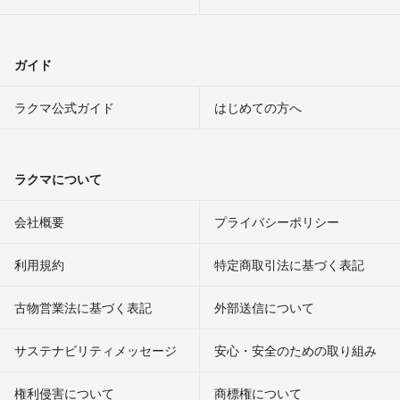
ガイド
ラクマ公式ガイド
はじめての方へ
ラクマについて
会社概要
プライバシーポリシー
利用規約
特定商取引法に基づく表記
古物営業法に基づく表記
外部送信について
サステナビリティメッセージ
安心・安全のための取り組み
権利侵害について
商標権について