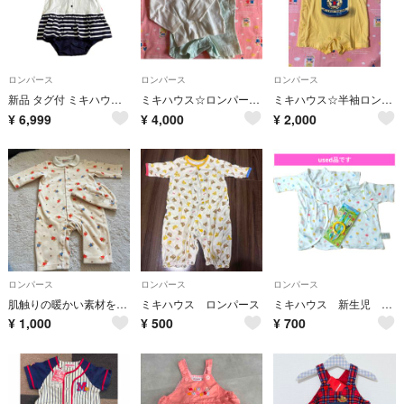
ロンパース
ロンパース
ロンパース
新品 タグ付 ミキハウス 半袖 ロンパース カバーオール セーラー 襟付 80cm
ミキハウス☆ロンパース&カーディガンセット70〜80
ミキハウス☆半袖ロンパース70
¥
6,999
¥
4,000
¥
2,000
ロンパース
ロンパース
ロンパース
肌触りの暖かい素材を使用した、クマ柄が特徴的な長袖ロンパースと帽子のセットです。 - ブランド: MIKI HOUSE
ミキハウス ロンパース
ミキハウス 新生児 短肌着 コンビ肌着
¥
1,000
¥
500
¥
700