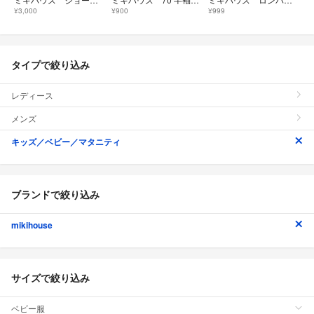
¥3,000
¥900
¥999
タイプで絞り込み
レディース
メンズ
キッズ／ベビー／マタニティ
ブランドで絞り込み
mikihouse
サイズで絞り込み
ベビー服