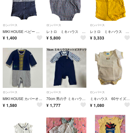
ロンパース
ロンパース
ロンパース
MIKI HOUSE ベビー ロンパース ボーダー デニム風
レトロ ミキハウス レア商品 早い者勝ち 美品 サロペ ロンパース
レトロ ミキハウス 15周年記念 ロンパース 美品 早い者勝ち
¥
1,400
¥
5,800
¥
3,333
ロンパース
ロンパース
ロンパース
MIKI HOUSE カバーオール ロンパース 70cm
70cm 男の子 ミキハウス ホットビスケッツ 長袖 ロンパース 重ね着風 サロペット オーバーオール
ミキハウス 60サイズ ロンパース 新品 早い者勝ち
¥
1,580
¥
1,777
¥
1,080