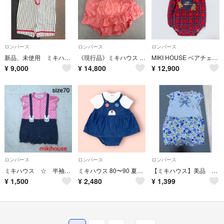
ロンパース
ロンパース
ロンパース
新品、未使用 ミキハウス ロンパース 野球 80
《現行品》ミキハウス ロンパース
MIKI HOUSE ベアチェック ダルマ オール70〜80 定価27500円
¥
9,000
¥
14,800
¥
12,900
ロンパース
ロンパース
ロンパース
ミキハウス ☆ 半袖 ロンパース ピンク 70
ミキハウス 80〜90 夏物 ダルマオール ロンパース ワンピース クマ柄 レトロ 秋冬物
【ミキハウス】美品 花柄ロンパース ショートオール リーナちゃん 80cm
¥
1,500
¥
2,480
¥
1,399