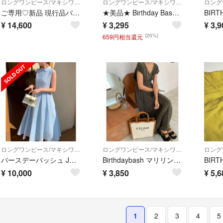
ロングワンピース/マキシワンピース
ロングワンピース/マキシワンピース
ご専用♡新品 現行品バースデーバッシュ✨綺麗Iライン ロングワンピース黒他計5点
★美品★ Birthday Bash ワンピース ひざ丈 半袖 ギンガムチェック
¥
14,600
¥
3,295
¥
3,9
(20%)
659円相当還元
ロングワンピース/マキシワンピース
ロングワンピース/マキシワンピース
バースデーバッシュ JACQUARD HEPBURN DRESS S
Birthdaybash マリリンプリーツロングワンピース Ｖネック カーキ
¥
10,000
¥
3,850
¥
5,6
1
2
3
4
5