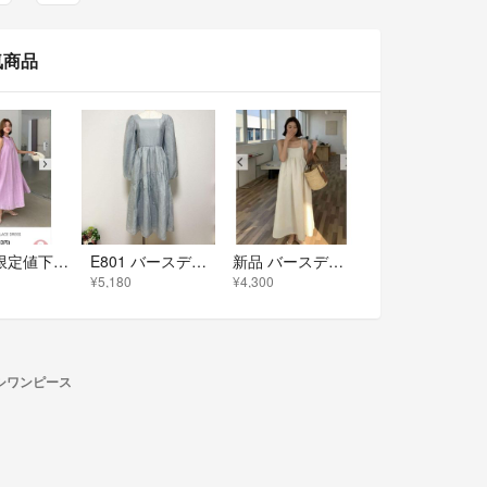
気商品
★期間限定値下げ★ バースデーバッシュA LINE LACE DRESS レース ワンピース
E801 バースデーバッシュロングワンピーススクエアネックボリュームスリーブ S
新品 バースデーバッシュ アイボリー ジャガードキャミワンピース ロング丈 M
¥5,180
¥4,300
キシワンピース